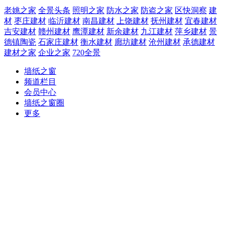
老姚之家
全景头条
照明之家
防水之家
防盗之家
区快洞察
建
材
枣庄建材
临沂建材
南昌建材
上饶建材
抚州建材
宜春建材
吉安建材
赣州建材
鹰潭建材
新余建材
九江建材
萍乡建材
景
德镇陶瓷
石家庄建材
衡水建材
廊坊建材
沧州建材
承德建材
建材之家
企业之家
720全景
墙纸之窗
频道栏目
会员中心
墙纸之窗圈
更多