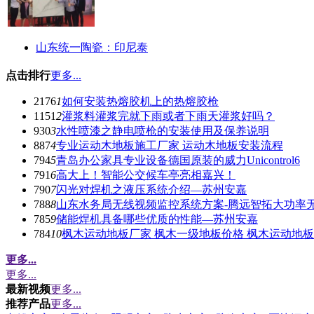
山东统一陶瓷：印尼泰
点击排行
更多...
2176
1
如何安装热熔胶机上的热熔胶枪
1151
2
灌浆料灌浆完就下雨或者下雨天灌浆好吗？
930
3
水性喷漆之静电喷枪的安装使用及保养说明
887
4
专业运动木地板施工厂家 运动木地板安装流程
794
5
青岛办公家具专业设备德国原装的威力Unicontrol6
791
6
高大上！智能公交候车亭亮相嘉兴！
790
7
闪光对焊机之液压系统介绍—苏州安嘉
788
8
山东水务局无线视频监控系统方案-腾远智拓大功率
785
9
储能焊机具备哪些优质的性能—苏州安嘉
784
10
枫木运动地板厂家 枫木一级地板价格 枫木运动地
更多...
更多...
最新视频
更多...
推荐产品
更多...