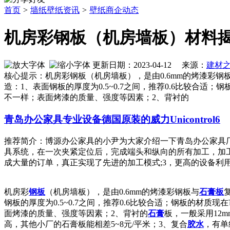
首页
>
墙纸壁纸资讯
>
壁纸商企动态
机房彩钢板（机房墙板）材料
更新日期：2023-04-12 来源：
建材
核心提示：机房彩钢板（机房墙板），是由0.6mm的烤漆彩
造：1、表面钢板的厚度为0.5~0.7之间，推荐0.6比较合适
不一样；表面烤漆的质量、强度等因素；2、背衬的
青岛办公家具专业设备德国原装的威力Unicontrol6
推荐简介：博源办公家具的小尹为大家介绍一下青岛办公家具厂
具系统，在一次夹紧定位后，完成端头和纵向的所有加工，加
成大量的订单，真正实现了先进的加工模式;3，更高的设备利用率：先
机房彩
钢板
（机房墙板），是由0.6mm的烤漆彩钢板与
石膏板
钢板的厚度为0.5~0.7之间，推荐0.6比较合适；钢板的材质
面烤漆的质量、强度等因素；2、背衬的
石膏
板，一般采用12
高，其他小厂的石膏板能相差5~8元/平米；3、复合
胶水
，有单