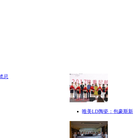
唯美LD陶瓷：包豪斯新