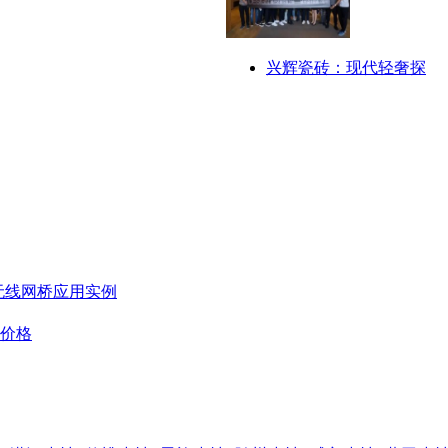
兴辉瓷砖：现代轻奢探
无线网桥应用实例
板价格