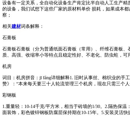
设备有一定关系，全自动化设备生产肯定比半自动人工生产精
的设备，我们试想下这些厂家的原材料单价 损耗，如果成本
察；
相关
建材
词条解释：
石膏板
石膏板石膏板（分为普通纸面石膏板（常用）、纤维石膏板、
质、高强、收缩率小等特点且稳定性好、不老化、防虫蛀，可
机房
词目：机房拼音：jī fáng详细解释1. 旧时从事丝、棉织业
赞》：“本来每天要三十人轮流管理三个机房，现在只需三个人
彩钢板
1.重量轻：10-14千克/平方米，相当于砖墙的1/30。2.隔热保温：
面装饰，彩色镀锌钢板防腐层保持期在10-15年。5.安装灵活快捷：