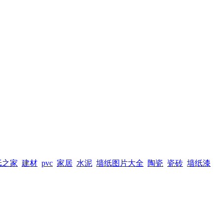
纸之家
建材
pvc
家居
水泥
墙纸图片大全
陶瓷
瓷砖
墙纸漆