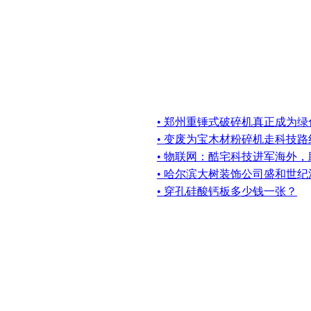
• 郑州重锤式破碎机真正成为
• 变废为宝木材粉碎机走科技路
• 物联网：酷宅科技进军海外
• 哈尔滨大树装饰公司盛和世
• 穿孔硅酸钙板多少钱一张？