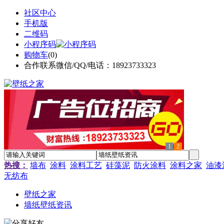
社区中心
手机版
二维码
小程序码
购物车
(
0
)
合作联系微信/QQ/电话：18923733323
1
2
热搜：
墙布
涂料
涂料工艺
硅藻泥
防火涂料
涂料之家
油漆
无纺布
壁纸之家
墙纸壁纸资讯