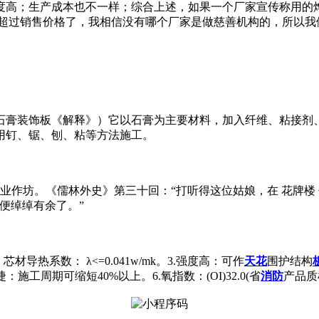
度高；生产成本也不一样；综合上述，如果一个厂家宣传称用的
都超过销售价格了，我相信没有哪个厂家是做慈善机构的，所以我
石膏装饰板《解释》）它以石膏为主要材料，加入纤维、粘接剂
用钉、锯、刨、粘等方法施工。
的手工业作坊。《儒林外史》第三十回：“打听得这位姑娘，在 花牌楼 
便绰绰有余了。”
芯材导热系数： λ<=0.041w/mk。3.强度高：可作
天花
围护结构
施工周期可缩短40%以上。6.氧指数：(OI)32.0(省
消防
产品质