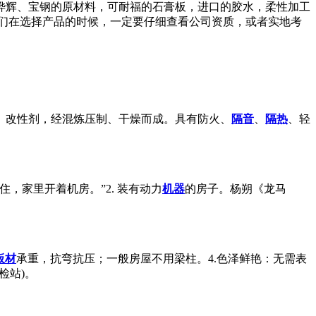
烨辉、宝钢的原材料，可耐福的石膏板，进口的胶水，柔性加工
们在选择产品的时候，一定要仔细查看公司资质，或者实地考
、改性剂，经混炼压制、干燥而成。具有防火、
隔音
、
隔热
、轻
住，家里开着机房。”2. 装有动力
机器
的房子。杨朔《龙马
板材
承重，抗弯抗压；一般房屋不用梁柱。4.色泽鲜艳：无需表
检站)。