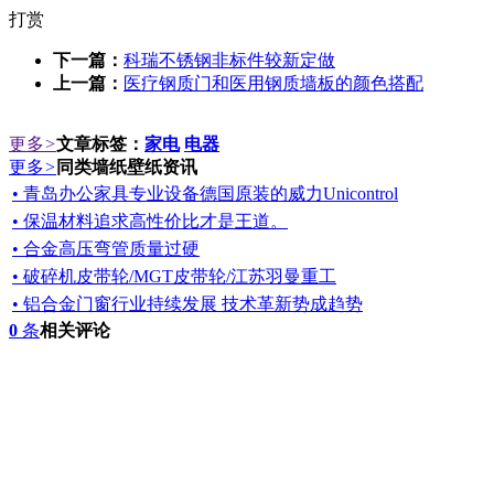
打赏
下一篇：
科瑞不锈钢非标件较新定做
上一篇：
医疗钢质门和医用钢质墙板的颜色搭配
更多
>
文章标签：
家电
电器
更多
>
同类墙纸壁纸资讯
• 青岛办公家具专业设备德国原装的威力Unicontrol
• 保温材料追求高性价比才是王道。
• 合金高压弯管质量过硬
• 破碎机皮带轮/MGT皮带轮/江苏羽曼重工
• 铝合金门窗行业持续发展 技术革新势成趋势
0
条
相关评论