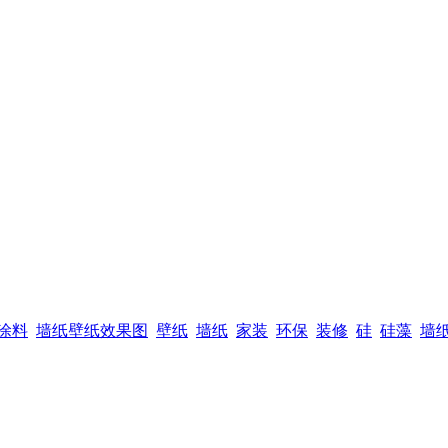
涂料
墙纸壁纸效果图
壁纸
墙纸
家装
环保
装修
硅
硅藻
墙