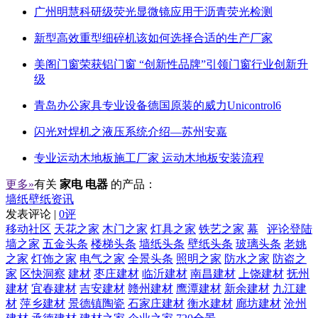
广州明慧科研级荧光显微镜应用于沥青荧光检测
新型高效重型细碎机该如何选择合适的生产厂家
美阁门窗荣获铝门窗 “创新性品牌”引领门窗行业创新升
级
青岛办公家具专业设备德国原装的威力Unicontrol6
闪光对焊机之液压系统介绍—苏州安嘉
专业运动木地板施工厂家 运动木地板安装流程
更多»
有关
家电 电器
的产品：
墙纸壁纸资讯
发表评论 |
0评
移动社区
天花之家
木门之家
灯具之家
铁艺之家
幕
评论登陆
墙之家
五金头条
楼梯头条
墙纸头条
壁纸头条
玻璃头条
老姚
之家
灯饰之家
电气之家
全景头条
照明之家
防水之家
防盗之
家
区快洞察
建材
枣庄建材
临沂建材
南昌建材
上饶建材
抚州
建材
宜春建材
吉安建材
赣州建材
鹰潭建材
新余建材
九江建
材
萍乡建材
景德镇陶瓷
石家庄建材
衡水建材
廊坊建材
沧州