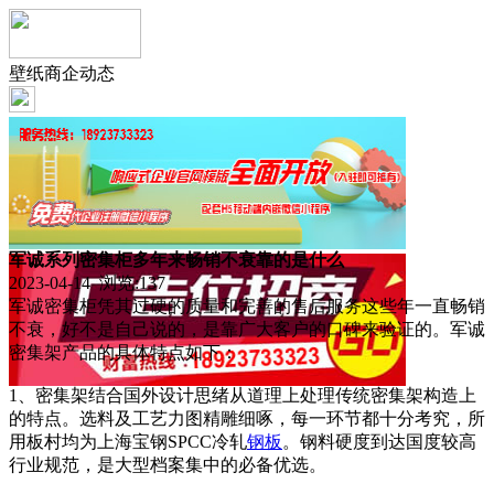
壁纸商企动态
军诚系列密集柜多年来畅销不衰靠的是什么
2023-04-14 浏览:
137
军诚密集柜凭其过硬的质量和完善的售后服务这些年一直畅销
不衰，好不是自己说的，是靠广大客户的口碑来验证的。军诚
密集架产品的具体特点如下：
1、密集架结合国外设计思绪从道理上处理传统密集架构造上
的特点。选料及工艺力图精雕细啄，每一环节都十分考究，所
用板村均为上海宝钢SPCC冷轧
钢板
。钢料硬度到达国度较高
行业规范，是大型档案集中的必备优选。