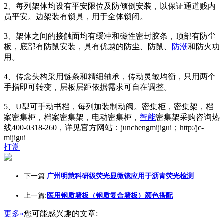
2、每列架体均设有平安限位及防倾倒安装，以保证通道贱内
员平安。边架装有锁具，用于全体锁闭。
3、架体之间的接触面均有缓冲和磁性密封胶条，顶部有防尘
板，底部有防鼠安装，具有优越的防尘、防鼠、
防潮
和防火功
用。
4、传念头构采用链条和精细轴承，传动灵敏均衡，只用两个
手指即可转变，层板层距依据需求可自在调整。
5、U型可手动书档，每列加装制动阀。密集柜，密集架，档
案密集柜，档案密集架，电动密集柜，
智能
密集架采购咨询热
线400-0318-260，详见官方网站：junchengmijigui；http:/jc-
mijigui
打赏
下一篇:
广州明慧科研级荧光显微镜应用于沥青荧光检测
上一篇:
医用钢质墙板（钢质复合墙板）颜色搭配
更多»
您可能感兴趣的文章: