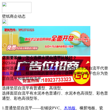
壁纸商企动态
店面要装修，怎么选择水泥自流平比较好？
2023-04-27 浏览:
148
如何选择
水泥
自流平，很多
家装
也开始考虑用水泥自流平代替
地板
和
瓷砖
，根据功能的要求不同，选择水泥自流平也分为垫
层自流平和面层自流平。
选择垫层自流平有普通型、高强型。
选择面层自流平有水泥本色普通行、水泥本色高强型、彩色普
通型、彩色高强型等。
1.普通垫层自流平——在铺设PVC、
木地板
、橡胶地板、瓷