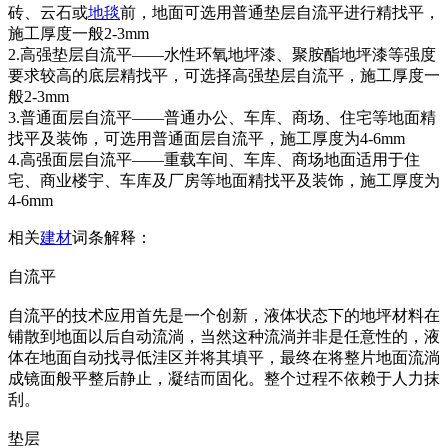
砖、云石或
地毯
前，地面可选用普通垫层自流平进行精找平，
施工厚度一般2-3mm
2.高强垫层自流平——水性环氧地坪漆、聚胺酯地坪漆等强度
要求较高的底层精找平，可选择高强垫层自流平，施工厚度一
般2-3mm
3.普通面层自流平——普通办公、车库、商场、住宅等地面精
找平及装饰，可选用普通面层自流平，施工厚度为4-6mm
4.高强面层自流平——重载车间、车库、商场地面适用于住
宅、商业楼宇、车库及厂房等地面精找平及装饰，施工厚度为
4-6mm
相关
建材
词条解释：
自流平
自流平的技术应用首先是一个创新，液体状态下的地坪材料在
铺散到地面以后自动流淌，当然这种流淌并非是任意性的，液
体在地面自动找寻低洼区并将其填平，最终在将整片地面流淌
成镜面般平整后静止，凝结而固化。整个过程不依赖于人力抹
刮。
垫层