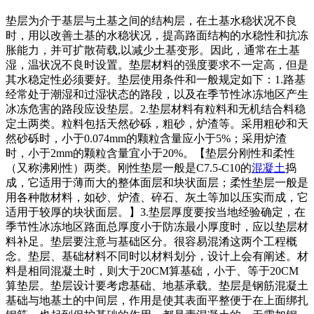
垫层为介于基层与土基之间的结构层，在土基水稳状况不良
时，用以改善土基的水稳状况，提高路面结构的水稳性和抗冻
胀能力，并可扩散荷载,以减少土基变形。因此，通常在土基
湿，温状况不良时设置。垫层材料的强度要求不一定高，但是
其水稳定性必须要好。垫层使用条件和一般规定如下：1.路基
经常处于潮湿和过湿状态的路段，以及在季节性冰冻地区产生
冰冻危害的路段应设垫层。2.垫层材料有粒料和无机结合料稳
定土两类。粒料包括天然砂砾，粗砂，炉渣等。采用粗砂和天
然砂砾时，小于0.074mm的颗粒含量应小于5%；采用炉渣
时，小于2mm的颗粒含量宜小于20%。【垫层分刚性和柔性
（又称沸刚性）两类。刚性垫层一般是C7.5-C10的
混凝土
捣
成，它适用于薄而大的整体面层和块状面层；柔性垫层一般是
用各种散材料，如砂、炉渣、碎石、灰土等加以压实而成，它
适用于较厚的块状面层。】3.垫层厚度要按当地经验确定，在
季节性冰冻地区路面总厚度小于防冻最小厚度时，应以垫层材
料补足。垫层要注意与基础区分。很容易混淆这两个工程概
念。垫层、基础材料不同时以材料划分，设计上会有阐述。材
料是相同混凝土时，则大于20CM算基础，小于、等于20CM
算垫层。垫层设计要考虑基础、地基承载。垫层是钢筋混凝土
基础与地基土的中间层，作用是使其表面平整便于在上面绑扎