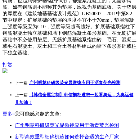
钢筋，也起到保护基础的作用，都是素混凝土的，无需加钢
筋。如有钢筋则不能称其为垫层，应视为基础底板。关于垫层
的厚度在《建筑地基基础设计规范》GB50007—2011中第8.2
节中规定：扩展基础的垫层的厚度不宜小于70mm，垫层混凝
土强度等级应为C10，强度等级越高越好。扩展基础系指柱下
钢筋混凝土独立基础和墙下钢筋混凝土条形基础。在无筋扩展
基础中不必使用垫层。无筋扩展基础系指由砖、毛石、混凝土
或毛石混凝土、灰土和三合土等材料组成的墙下条形基础或柱
下独立基础。
打赏
下一篇:
广州明慧科研级荧光显微镜应用于沥青荧光检测
上一篇:
【韩信全屋定制】韩信橱柜邀您一起看奥运，为奥运健
儿加油！
更多»
您可能感兴趣的文章:
广州明慧科研级荧光显微镜应用于沥青荧光检测
新型高效重型细碎机该如何选择合适的生产厂家