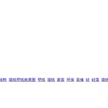
涂料
墙纸壁纸效果图
壁纸
墙纸
家装
环保
装修
硅
硅藻
墙