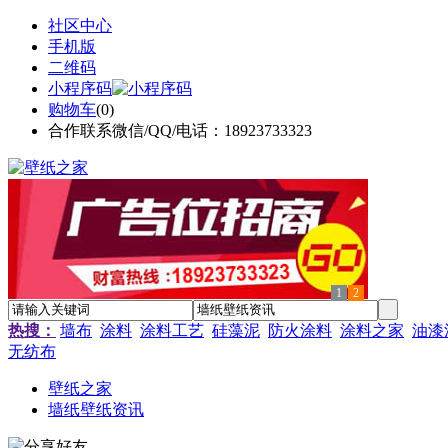
社区中心
手机版
二维码
小程序码
购物车
(
0
)
合作联系微信/QQ/电话：18923733323
1
2
热搜：
墙布
涂料
涂料工艺
硅藻泥
防火涂料
涂料之家
油漆
无纺布
壁纸之家
墙纸壁纸资讯