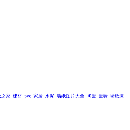
纸之家
建材
pvc
家居
水泥
墙纸图片大全
陶瓷
瓷砖
墙纸漆