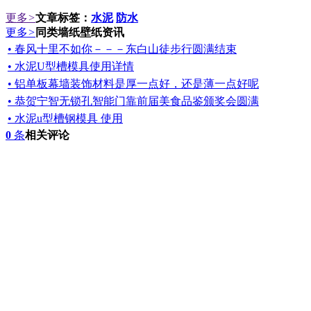
更多
>
文章标签：
水泥
防水
更多
>
同类墙纸壁纸资讯
• 春风十里不如你－－－东白山徒步行圆满结束
• 水泥U型槽模具使用详情
• 铝单板幕墙装饰材料是厚一点好，还是薄一点好呢
• 恭贺宁智无锁孔智能门靠前届美食品鉴颁奖会圆满
• 水泥u型槽钢模具 使用
0
条
相关评论