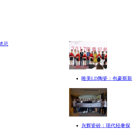
唯美LD陶瓷：包豪斯新
兴辉瓷砖：现代轻奢探