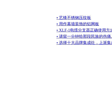
• 艺锋不锈钢压纹板
• 用作幕墙装饰的铝网板
• XLF-1电缆分支器正确使用
• 请留一分钟给那段民族的伤痛..
• 选择十大品牌集成灶，上派