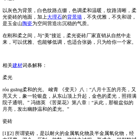
以灰色为背景，白色纹路点缀，色调柔和温暖，纹路清晰，柔
光瓷砖的地面，加上
大理石
的
背景墙
，不失优雅，不失和谐，
是玉金山
陶瓷
为空间营造出沉稳的气质。
在刚和柔之间，与“美”接近，柔光瓷砖厂家直销从自然中走
来，可以优雅、也能够低调，也适合张扬，只为给你一个家。
相关
建材
词条解释：
柔光
róu guāng柔和的光。 峻青 《变天》八：“八月十五的月亮，又
亮又大，象一轮银盘，从东山顶上升起，金色的柔光，照得满
院子通明。” 冯德英 《苦菜花》第八章：“从此，那银盆似的
月亮，发出幽静温和的柔光。”
瓷砖
[1][2] 所谓瓷砖，是以耐火的金属氧化物及半金属氧化物，经