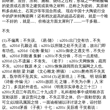
由研磨、混合、压制、施釉、烧结之过程，形成之一种耐酸碱
的瓷质或石质等之建筑或装饰之材料，总称之为瓷砖。其原材
料多由粘土、石英沙等等混合而成。 现在中国十大陶瓷行业
中的萨米特陶瓷啊！还有档次超高的超晶石瓷砖。就是一个唯
一不好的 ，就是....、价格这方面太犀利了........一千多额...
不失
(1).不偏离；不失误。《易·随》：u201c出门交有功，不失
也。u201d 孔颖达 疏：u201c以所随之处不失正道，故出门即
有功也。u201d《论衡·量知》：u201c御史之遇文书，不失分
铢。u201d 刘盼遂 集解：u201c不失分铢，不出一点差错。
u201d (2).不遗漏；不丧失。《老子》：u201c天网恢恢，疏而
不失。u201d 魏源 本义：u201c恢恢疎阔而自无漏网之人也。
u201d 南朝 梁 刘勰 《文心雕龙·辨骚》：u201c酌奇而不失其
真，翫华而不坠其实。u201d (3).还算得上；不愧。 明 胡应麟
《诗薮·外编·元》：u201c故蹈 元 之辙，不失为小乘；入 宋
之门，多流於外道也。u201d 《明熹宗实录卷之三十三》：
u201c天启三年四月(二十九)戊子，礼科都给事中成明枢亦言
宜勑该部，速议责问之檄，不失正罪之体。仍一面勑登抚( 袁
可立)以细讯属国之情，一面谕枢辅以详讨逆之举，诏付部
议。u201d茅盾 《子夜》十七：u201c 吴荪甫 干笑着说：