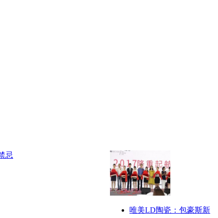
唯美LD陶瓷：包豪斯新