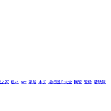
纸之家
建材
pvc
家居
水泥
墙纸图片大全
陶瓷
瓷砖
墙纸漆