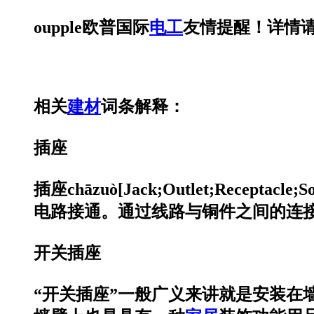
oupple欧普国际
电工
友情提醒！详情请登录
相关
建材
词条解释：
插座
插座chāzuò[Jack;Outlet;R
电路接通。通过线路与铜件之间的连
开关插座
“开关插座”一般广义来讲就是安装