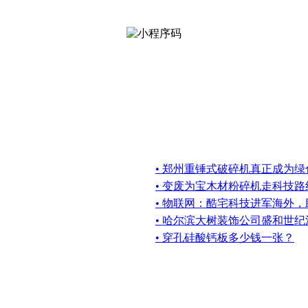
• 郑州重锤式破碎机真正成为
• 变废为宝木材粉碎机走科技路
• 物联网：酷宅科技进军海外
• 哈尔滨大树装饰公司盛和世
• 穿孔硅酸钙板多少钱一张？