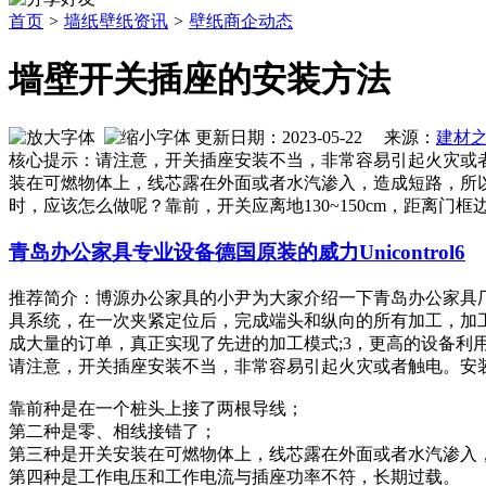
首页
>
墙纸壁纸资讯
>
壁纸商企动态
墙壁开关插座的安装方法
更新日期：2023-05-22 来源：
建材
核心提示：请注意，开关插座安装不当，非常容易引起火灾
装在可燃物体上，线芯露在外面或者水汽渗入，造成短路，
时，应该怎么做呢？靠前，开关应离地130~150cm，距离门框边1
青岛办公家具专业设备德国原装的威力Unicontrol6
推荐简介：博源办公家具的小尹为大家介绍一下青岛办公家具厂
具系统，在一次夹紧定位后，完成端头和纵向的所有加工，加
成大量的订单，真正实现了先进的加工模式;3，更高的设备利用率：先
请注意，开关插座安装不当，非常容易引起火灾或者触电。安
靠前种是在一个桩头上接了两根导线；
第二种是零、相线接错了；
第三种是开关安装在可燃物体上，线芯露在外面或者水汽渗入
第四种是工作电压和工作电流与插座功率不符，长期过载。