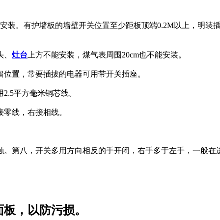
后不能安装。有护墙板的墙壁开关位置至少距板顶端0.2M以上，明装
头、
灶台
上方不能安装，煤气表周围20cm也不能安装。
留位置，常要插拔的电器可用带开关插座。
2.5平方毫米铜芯线。
接零线，右接相线。
触。第八，开关多用方向相反的手开闭，右手多于左手，一般在
面板，以防污损。