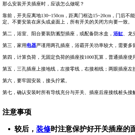
那么安装开关插座时，应该怎么做呢？
靠前，开关应离地130~150cm，距离门框边15~20cm，门
定。不要安装在床头或桌面上，所有开关的关闭方向要一致。
第二，浴室、阳台要装防溅型插座，或配备防水盒，
浴缸
、龙
第三，家用
电器
严谨用两孔插座，浴霸开关功率较大，需要多
第四，计算负荷，无固定负荷的插座按1000瓦算，普通插座使用
第五，三孔插座上接地线，左接零线，右接相线；两眼插座左
第六，要牢固安装，接头拧紧。
第七，确认安装时所有导线充分与开关、插座后座接线桩头接
注意事项
较后，
装修
时注意保护好开关插座的