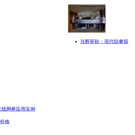
兴辉瓷砖：现代轻奢探
无线网桥应用实例
板价格