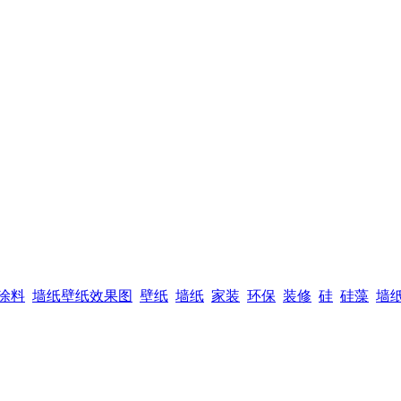
涂料
墙纸壁纸效果图
壁纸
墙纸
家装
环保
装修
硅
硅藻
墙