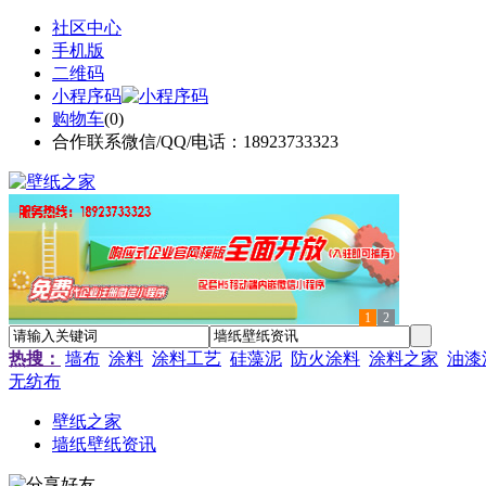
社区中心
手机版
二维码
小程序码
购物车
(
0
)
合作联系微信/QQ/电话：18923733323
1
2
热搜：
墙布
涂料
涂料工艺
硅藻泥
防火涂料
涂料之家
油漆
无纺布
壁纸之家
墙纸壁纸资讯