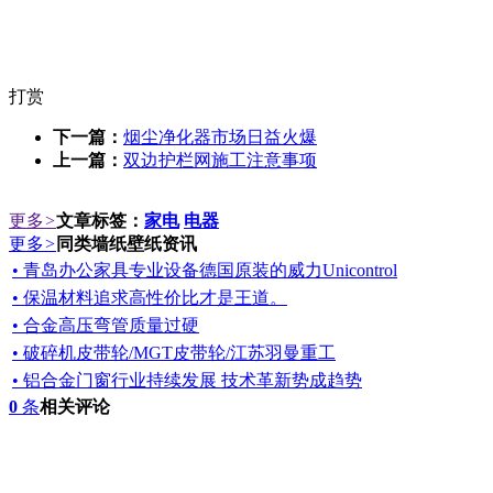
打赏
下一篇：
烟尘净化器市场日益火爆
上一篇：
双边护栏网施工注意事项
更多
>
文章标签：
家电
电器
更多
>
同类墙纸壁纸资讯
• 青岛办公家具专业设备德国原装的威力Unicontrol
• 保温材料追求高性价比才是王道。
• 合金高压弯管质量过硬
• 破碎机皮带轮/MGT皮带轮/江苏羽曼重工
• 铝合金门窗行业持续发展 技术革新势成趋势
0
条
相关评论