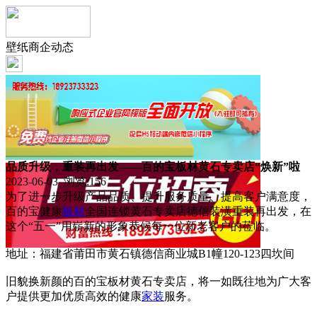
壁纸商企动态
品质升级，重装再出发——百的宝板材黄石专卖店“焕新”啦
2023-06-03 浏览:
156
为了进一步升级产品品质、提升服务质量、提高客户满意度，
百的宝健康
板材
全国连锁黄石专卖店德信装潢重装再出发，在
这个“五一”用崭新的形象恭候每一位新老客户的莅临。
地址：福建省莆田市黄石镇德信商业城B1幢120-123四坎间
旧貌换新颜的百的宝板材黄石专卖店，将一如既往地为广大客
户提供更加优质高效的健康
家装
服务。