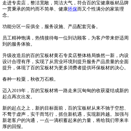
走进专卖店，整洁宽敞，简洁大气，符合百的宝健康板材品牌
一贯秉承的简约而不简单、健康
环保
而又个性满分的家装理
念。
功能分区一应俱全，服务设施、产品配套完备。
员工精神饱满，热情接待每一位到访顾客，为客户带来舒适周
到的服务体验。
升级改造后的百的宝板材黄石专卖店整体格局焕然一新，内设
设计合理有序，实现了从营业环境到提升服务产品质量的全面
提升，体现了百的宝板材为更多消费者提供环保板材的决心。
春种一粒粟，秋收万石粮。
迈入2019年，百的宝板材将一路走来沉甸甸的收获凝结成新的
起点再次出发。
新的起点之上，新的目标面前，百的宝板材从来不驰于空想、
不骛于虚声，实干而笃行，抓住新机遇，实现新跨越。加强与
新老客户的沟通，一点一滴积蓄起来的力量，将给我们带来丰
厚的回报。