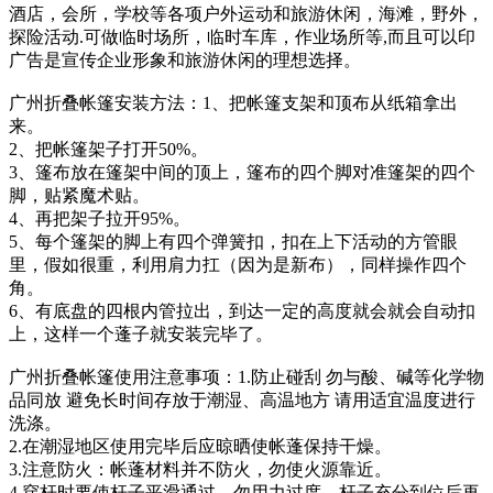
酒店，会所，学校等各项户外运动和旅游休闲，海滩，野外，
探险活动.可做临时场所，临时车库，作业场所等,而且可以印
广告是宣传企业形象和旅游休闲的理想选择。
广州折叠帐篷安装方法：1、把帐篷支架和顶布从纸箱拿出
来。
2、把帐篷架子打开50%。
3、篷布放在篷架中间的顶上，篷布的四个脚对准篷架的四个
脚，贴紧魔术贴。
4、再把架子拉开95%。
5、每个篷架的脚上有四个弹簧扣，扣在上下活动的方管眼
里，假如很重，利用肩力扛（因为是新布），同样操作四个
角。
6、有底盘的四根内管拉出，到达一定的高度就会就会自动扣
上，这样一个蓬子就安装完毕了。
广州折叠帐篷使用注意事项：1.防止碰刮 勿与酸、碱等化学物
品同放 避免长时间存放于潮湿、高温地方 请用适宜温度进行
洗涤。
2.在潮湿地区使用完毕后应晾晒使帐蓬保持干燥。
3.注意防火：帐蓬材料并不防火，勿使火源靠近。
4.穿杆时要使杆子平滑通过，勿用力过度。杆子充分到位后再