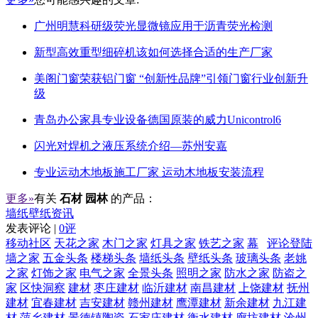
广州明慧科研级荧光显微镜应用于沥青荧光检测
新型高效重型细碎机该如何选择合适的生产厂家
美阁门窗荣获铝门窗 “创新性品牌”引领门窗行业创新升
级
青岛办公家具专业设备德国原装的威力Unicontrol6
闪光对焊机之液压系统介绍—苏州安嘉
专业运动木地板施工厂家 运动木地板安装流程
更多»
有关
石材 园林
的产品：
墙纸壁纸资讯
发表评论 |
0评
移动社区
天花之家
木门之家
灯具之家
铁艺之家
幕
评论登陆
墙之家
五金头条
楼梯头条
墙纸头条
壁纸头条
玻璃头条
老姚
之家
灯饰之家
电气之家
全景头条
照明之家
防水之家
防盗之
家
区快洞察
建材
枣庄建材
临沂建材
南昌建材
上饶建材
抚州
建材
宜春建材
吉安建材
赣州建材
鹰潭建材
新余建材
九江建
材
萍乡建材
景德镇陶瓷
石家庄建材
衡水建材
廊坊建材
沧州