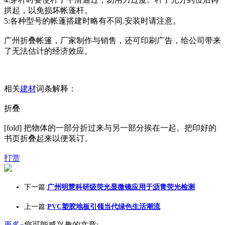
拱起，以免损坏帐蓬杆。
5:各种型号的帐蓬搭建时略有不同.安装时请注意。
广州折叠帐篷，厂家制作与销售，还可印刷广告，给公司带来
了无法估计的经济效应。
相关
建材
词条解释：
折叠
[fold] 把物体的一部分折过来与另一部分挨在一起。把印好的
书页折叠起来以便装订。
打赏
下一篇:
广州明慧科研级荧光显微镜应用于沥青荧光检测
上一篇:
PVC塑胶地板引领当代绿色生活潮流
更多»
您可能感兴趣的文章: