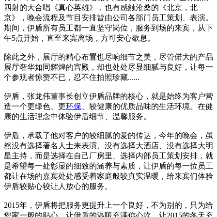
四射的大合唱《真心英雄》，也有感触沧桑的《北京，北
京》，晚会流程及节目安排皆由公司各部门员工策划、表演。
期间，伊盾所有员工都一直坚守岗位，服务到场的来宾，从下
午5点开始，直至来宾离场，方可安心歇息。
除此之外，展厅的精心布置也尽响细节之美，尽管偌大的产品
展厅奢华如同辉煌的宫殿，却也处处尽显细腻与良好，让每一
个参观者惊赞不已，忍不住拍照珍藏......
伊盾，张龙伟董事长创立伊盾品牌的核心，就是始终为客户营
造一个更绿色、更
环保
、较健康的优质品味的生活环境。在健
康的生活理念中体验伊盾细节、温馨服务。
伊盾，承载了他对客户的较细腻的爱的传达，今年的晚会，虽
然没有选择著名人士来表演、没有选择大酒店、没有选择大明
星主持，而是选择在自己厂房里、选择内部员工策划安排，就
是希望每一处彰显的细致的涵养与素质，让伊盾的每一位员工
都让在场的嘉宾处处感受着家庭般较真实温暖，给来宾们体验
伊盾较贴心较让人放心的服务。
2015年，伊盾将把服务更提升上一个良好，不为别的，只为给
您家一般的贴心。让伊盾的温暖充满你心坎，让2015的冬天充