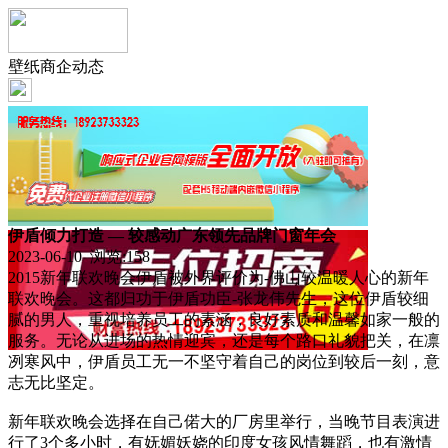
壁纸商企动态
伊盾倾力打造 — 较感动广东领先品牌门窗年会
2023-06-10 浏览:
158
2015新年联欢晚会伊盾被外界评价为-佛山较温暖人心的新年
联欢晚会。这都归功于伊盾功臣-张龙伟先生，这位伊盾较细
腻的男人，重视培养员工的素涵，良好素质和温馨如家一般的
服务。无论从进场的热情迎宾，还是每个路口礼貌把关，在凛
冽寒风中，伊盾员工无一不坚守着自己的岗位到较后一刻，意
志无比坚定。
新年联欢晚会选择在自己偌大的厂房里举行，当晚节目表演进
行了3个多小时，有妩媚妖娆的印度女孩风情舞蹈，也有激情