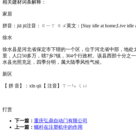
相关建材词条解释：
家居
拼音：jiā jū注音：ㄐㄧㄚ ㄐㄨ英文：[Stay idle at home;Live idl
徐水
徐水县是河北省保定市下辖的一个区，位于河北省中部，地处太行
里，人口50多万，辖7乡7镇，304个行政村。该县西部十分
水县光照充足，四季分明，属大陆季风性气候。
新区
【 拼 音】：xīn qū【 注音】ㄒㄧㄣ ㄑㄩ
打赏
下一篇：
重庆弘鼎自动门有限公司
上一篇：
螺杆在注塑机中的作用