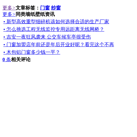
更多
>
文章标签：
门窗
纱窗
更多
>
同类墙纸壁纸资讯
• 新型高效重型细碎机该如何选择合适的生产厂家
• 怎么挑选工程无线监控专用远距离无线网桥？
• 吉安一夜狂风袭来 公交车候车亭很受伤
• 门窗加盟店年前还是年后开业好呢？看完这个不再
• 木包铝门窗多少钱一平？
0
条
相关评论