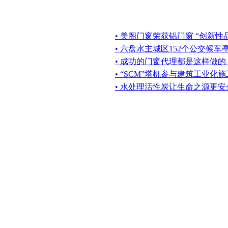
• 美阁门窗荣获铝门窗 “创新性
• 六盘水主城区152个公交候
• 成功的门窗代理都是这样做的
• “SCM”塔机参与建筑工业化施
• 水处理活性炭让生命之源更安