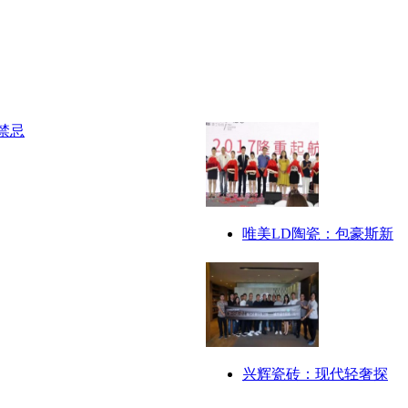
唯美LD陶瓷：包豪斯新
兴辉瓷砖：现代轻奢探