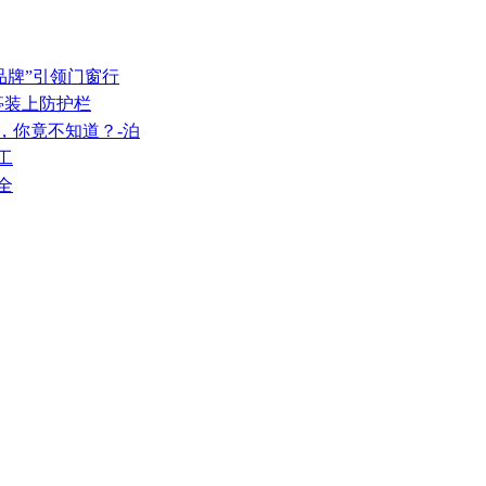
品牌”引领门窗行
车亭装上防护栏
，你竟不知道？-泊
工
全