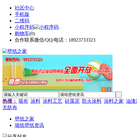
社区中心
手机版
二维码
小程序码
购物车
(
0
)
合作联系微信/QQ/电话：18923733323
1
2
热搜：
墙布
涂料
涂料工艺
硅藻泥
防火涂料
涂料之家
油漆
无纺布
壁纸之家
墙纸壁纸资讯