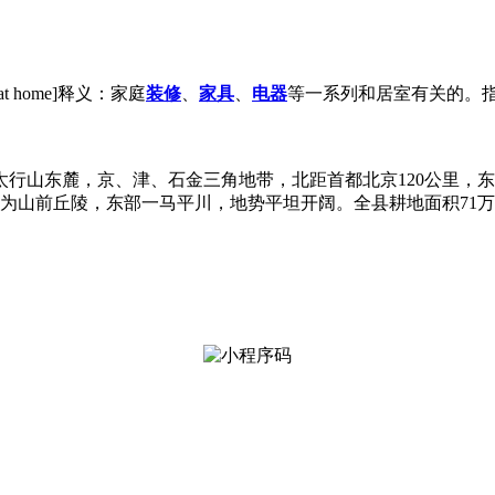
e at home]释义：家庭
装修
、
家具
、
电器
等一系列和居室有关的。
山东麓，京、津、石金三角地带，北距首都北京120公里，东望天
之一为山前丘陵，东部一马平川，地势平坦开阔。全县耕地面积7