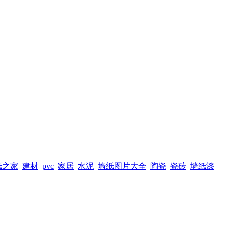
纸之家
建材
pvc
家居
水泥
墙纸图片大全
陶瓷
瓷砖
墙纸漆