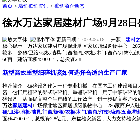
首页
>
墙纸壁纸资讯
>
壁纸商企动态
徐水万达家居建材广场9月28
更新日期：2023-06-16 来源：
建材
核心提示：万达家居建材广场保北地区家居超级购物中心，28
较多，瓷砖/卫浴/地板/洁具/门窗/橱柜/衣柜/木门/窗帘/灯饰
60亩，建筑面积45000㎡，总投资2.8
新型高效重型细碎机该如何选择合适的生产厂家
推荐简介：破碎设备作为一种专业机械，在国内工程建设项目
密，包括用粗碎的鄂式破碎机、重锤破碎机；用于中细破碎的
碎设备，从而提高整个生产线的工作效率，进一步提高客户收益。针
万达
家居
建材
广场保北地区家居超级购物中心，286家商户入
砖
/
卫浴
/
地板
/
洁具
/
门窗
/
橱柜
/
衣柜
/
木门
/
窗帘
/
灯饰
/
油漆
/
五金
/
壁
面积45000㎡，总投资2.8亿元。东临雄安新区，大力支持雄