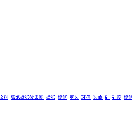
涂料
墙纸壁纸效果图
壁纸
墙纸
家装
环保
装修
硅
硅藻
墙