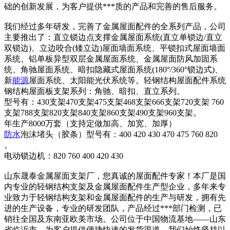
础的创新发展，为客户提供***质的产品和完善的售后服务。
我们经过多年研发，完善了金属屋面配件的全系列产品，公司
主要推出了：直立锁边点支撑金属屋面系统(直立单锁边/直立
双锁边)、立边咬合(矮立边)屋面墙面系统、平锁扣式屋面墙面
系统、铝单板异型双层金属屋面系统、金属屋面防风加固系
统、角驰屋面系统、暗扣隐藏式屋面系统(180°/360°锁边式)、
新
能源
屋面系统、太阳能光伏系统等。轻钢结构屋面配件系统
钢结构屋面板支架系列：角驰、暗扣、直立系列。
型号有：430支架470支架475支架468支架666支架720支架 760
支架788支架820支架840支架860支架490支架960支架。
年生产8000万套（支持定做加高、加宽、加厚）
防水
泡沫堵头（胶条）型号有：400 420 430 470 475 760 820
。
电动锁边机：820 760 400 420 430
山东晟泰金属屋面支架厂，您真诚的屋面配件专家！本厂是国
内专业的轻钢结构支架及金属屋面配件生产型企业，多年来专
业致力于轻钢结构支架和金属屋面配件的生产与研发，拥有先
进的生产设备，专业的研发团队，产品经过***部门检测，已
销往全国及东南亚欧美市场。公司位于中国物流基地——山东
省临沂市，为客户提供便捷快速的发货渠道，我们始终坚持以