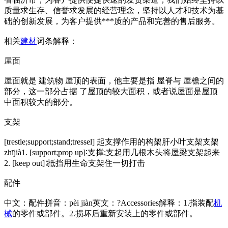
质量求生存、信誉求发展的经营理念，坚持以人才和技术为基
础的创新发展，为客户提供***质的产品和完善的售后服务。
相关
建材
词条解释：
屋面
屋面就是 建筑物 屋顶的表面，他主要是指 屋脊与 屋檐之间的
部分，这一部分占据 了屋顶的较大面积，或者说屋面是屋顶
中面积较大的部分。
支架
[trestle;support;stand;tressel] 起支撑作用的构架肝小叶支架支架
zhījià1. [support;prop up]∶支撑;支起用几根木头将屋梁支架起来
2. [keep out]∶抵挡用生命支架住一切打击
配件
中文：配件拼音：pèi jiàn英文：?Accessories解释：1.指装配
机
械
的零件或部件。2.损坏后重新安装上的零件或部件。