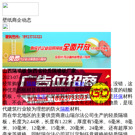
壁纸商企动态
山西隔墙板 陕西省轻质隔墙板厂家
2023-07-05 浏览:
160
经常购轻质
隔墙
板的人应该很清楚
板材
的内部构造，没错，这
种优质的板材是有两部分组成的，板材的两边是高轻度的硅酸
钙板，中间是由
水泥
和聚苯颗粒混合而成的，完全是
环保
材料
哦，不会产生任何的污染，更不会含有石棉等有害物质，是现
代建筑行业较为理想的防火
隔断
材料。
而在华北地区的主要供货商唐山瑞尔法公司生产的轻质隔墙
板，长度为2.44米，长度有1.22米，厚度有5毫米、6毫米、8毫
米、10毫米、12毫米、15毫米、20毫米、24毫米、还有超厚30
毫米等规格，同时瑞尔法公司可以定制任意规格的轻质隔墙