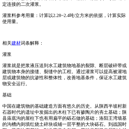
定连接的二次灌浆。
灌浆料参考用量：计算以2.28~2.4吨/立方米的依据，计算实际
使用量。
相关
建材
词条解释：
灌浆
灌浆就是把浆液压送到水工建筑物地基的裂隙、断层破碎带或
建筑物本身的接缝、裂缝中的工程。通过灌浆可以提高被灌地
层或建筑物的抗渗性和整体性，改善地基条件，保证水工建筑
物安全运行。
基础
中国在建筑物的基础建造方面有悠久的历史。从陕西半坡村新
石器时代的遗址中发掘出的木柱下已有掺陶片的夯土基础；陕
县庙底沟的屋柱下也有用扁平的砾石做的基础；洛阳王湾墙基
的沟槽内则填红烧土碎块或铺一层平整的大块砾石。到战国时