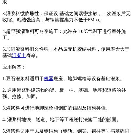
求
3.灌浆料微膨胀性：保证设 基础之间紧密接触，二次灌浆后无
收缩。粘结强度高，与钢筋握裹力不低于6Mpa。
4.超早强灌浆料可冬季施工：允许在-10℃气温下进行室外施
工。
5.加固灌浆料耐久性强：本品属无机胶结材料，使用寿命大于
基础
混凝土
寿命。
应用解答：
1.豆石灌浆料适用于
机器
底座、地脚螺栓等设备基础灌浆。
2. 通用灌浆料建筑物的梁、板、柱、基础、地坪和道路的补
强、抢修、加固。
3.灌浆料可进行地脚螺栓和钢筋的锚固及结构补强。
4. 灌浆料地铁、隧道、地下等工程逆打法施工缝的嵌固。
5.灌浆料适用于以及钢结构（钢轨、钢架、钢柱等）与基础固