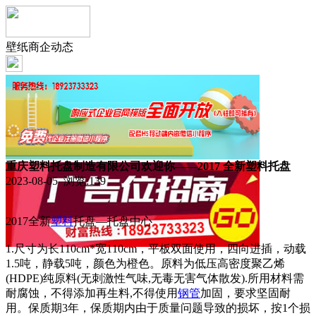
壁纸商企动态
重庆塑料托盘制造有限公司欢迎你——2017 全新塑料托盘
2023-08-05 浏览:
139
2017全新
塑料
托盘—托盘中心
1.尺寸为长110cm*宽110cm，平板双面使用，四向进插，动载
1.5吨，静载5吨，颜色为橙色。原料为低压高密度聚乙烯
(HDPE)纯原料(无刺激性气味,无毒无害气体散发).所用材料需
耐腐蚀，不得添加再生料,不得使用
钢管
加固，要求坚固耐
用。保质期3年，保质期内由于质量问题导致的损坏，按1个损