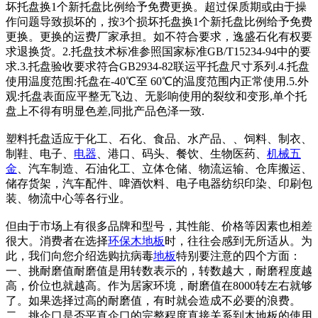
坏托盘换1个新托盘比例给予免费更换。超过保质期或由于操
作问题导致损坏的，按3个损坏托盘换1个新托盘比例给予免费
更换。更换的运费厂家承担。如不符合要求，逸盛石化有权要
求退换货。2.托盘技术标准参照国家标准GB/T15234-94中的要
求.3.托盘验收要求符合GB2934-82联运平托盘尺寸系列.4.托盘
使用温度范围:托盘在-40℃至 60℃的温度范围内正常使用.5.外
观:托盘表面应平整无飞边、无影响使用的裂纹和变形,单个托
盘上不得有明显色差,同批产品色泽一致.
塑料托盘适应于化工、石化、食品、水产品、、饲料、制衣、
制鞋、电子、
电器
、港口、码头、餐饮、生物医药、
机械
五
金
、汽车制造、石油化工、立体仓储、物流运输、仓库搬运、
储存货架，汽车配件、啤酒饮料、电子电器纺织印染、印刷包
装、物流中心等各行业。
但由于市场上有很多品牌和型号，其性能、价格等因素也相差
很大。消费者在选择
环保
木地板
时，往往会感到无所适从。为
此，我们向您介绍选购抗病毒
地板
特别要注意的四个方面：
一、挑耐磨值耐磨值是用转数表示的，转数越大，耐磨程度越
高，价位也就越高。作为居家环境，耐磨值在8000转左右就够
了。如果选择过高的耐磨值，有时就会造成不必要的浪费。
二、挑企口是否平直企口的完整程度直接关系到木地板的使用