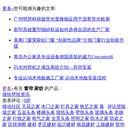
更多»
您可能感兴趣的文章:
广州明慧科研级荧光显微镜应用于沥青荧光检测
新型高效重型细碎机该如何选择合适的生产厂家
美阁门窗荣获铝门窗 “创新性品牌”引领门窗行业创新升
级
青岛办公家具专业设备德国原装的威力Unicontrol6
闪光对焊机之液压系统介绍—苏州安嘉
专业运动木地板施工厂家 运动木地板安装流程
更多»
有关
窗帘 家纺
的产品：
墙纸壁纸资讯
发表评论 |
0评
移动社区
天花之家
木门之家
灯具之家
铁艺之家
幕
评论登陆
墙之家
五金头条
楼梯头条
墙纸头条
壁纸头条
玻璃头条
老姚
之家
灯饰之家
电气之家
全景头条
照明之家
防水之家
防盗之
家
区快洞察
建材
枣庄建材
临沂建材
南昌建材
上饶建材
抚州