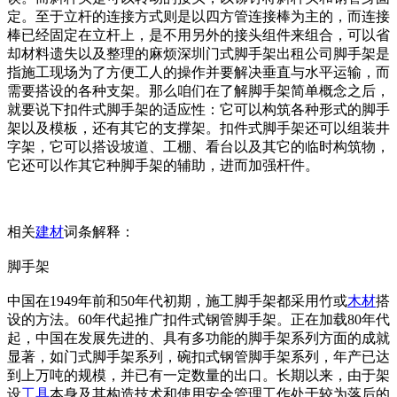
定。至于立杆的连接方式则是以四方管连接棒为主的，而连接
棒已经固定在立杆上，是不用另外的接头组件来组合，可以省
却材料遗失以及整理的麻烦深圳门式脚手架出租公司脚手架是
指施工现场为了方便工人的操作并要解决垂直与水平运输，而
需要搭设的各种支架。那么咱们在了解脚手架简单概念之后，
就要说下扣件式脚手架的适应性：它可以构筑各种形式的脚手
架以及模板，还有其它的支撑架。扣件式脚手架还可以组装井
字架，它可以搭设坡道、工棚、看台以及其它的临时构筑物，
它还可以作其它种脚手架的辅助，进而加强杆件。
相关
建材
词条解释：
脚手架
中国在1949年前和50年代初期，施工脚手架都采用竹或
木材
搭
设的方法。60年代起推广扣件式钢管脚手架。正在加载80年代
起，中国在发展先进的、具有多功能的脚手架系列方面的成就
显著，如门式脚手架系列，碗扣式钢管脚手架系列，年产已达
到上万吨的规模，并已有一定数量的出口。长期以来，由于架
设
工具
本身及其构造技术和使用安全管理工作处于较为落后的