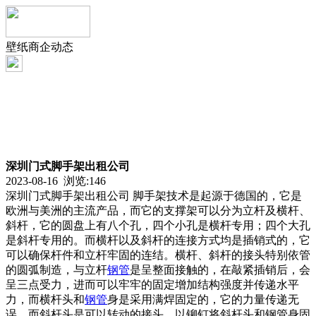
壁纸商企动态
深圳门式脚手架出租公司
2023-08-16 浏览:
146
深圳门式脚手架出租公司 脚手架技术是起源于德国的，它是
欧洲与美洲的主流产品，而它的支撑架可以分为立杆及横杆、
斜杆，它的圆盘上有八个孔，四个小孔是横杆专用；四个大孔
是斜杆专用的。而横杆以及斜杆的连接方式均是插销式的，它
可以确保杆件和立杆牢固的连结。横杆、斜杆的接头特别依管
的圆弧制造，与立杆
钢管
是呈整面接触的，在敲紧插销后，会
呈三点受力，进而可以牢牢的固定增加结构强度并传递水平
力，而横杆头和
钢管
身是采用满焊固定的，它的力量传递无
误。而斜杆头是可以转动的接头，以铆钉将斜杆头和钢管身固