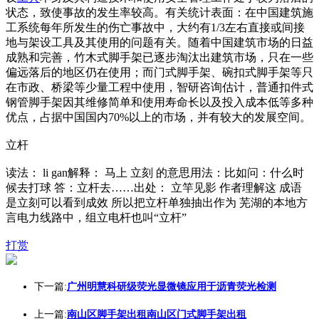
状态，致使事故的发生率较高。有关统计表面：在中国建筑施
工系统每年所发生的伤亡事故中，大约有1/3左右直接或间接
地与架设工具及其使用的问题有关。随着中国建筑市场的日益
成熟和完善，竹木式脚手架已逐步淘汰出建筑市场，只在一些
偏远落后的地区仍在使用；而门式脚手架、碗扣式脚手架等只
在市政、桥梁等少量工程中使用，智研咨询估计，普通扣件式
钢管脚手架因其维修简单和使用寿命长以及投入成本低等多种
优点，占据中国国内70%以上的市场，并有较大的发展空间。
立杆
读法： li gan解释： 马上 立刻 的意思用法：比如问：什么时
候去打球 答：立杆去……出处： 立竿见影 作者理解这 成语
是立刻可以看到成效 所以把立杆单独抽出作为 芜湖的本地方
言电力线路中，组立电杆也叫“立杆”
打赏
下一篇:
广州明慧科研级荧光显微镜应用于沥青荧光检测
上一篇:
南山区脚手架出租南山区门式脚手架出租