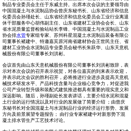
制品专业委员会主任于东威主持。出席本次会议的主要领导由
中国混凝土与水泥制品协会曾庆东秘书长、山东省经济和信息
化委员会孙瑾处长、山东省经济和信息化委员会工业行业离退
休干部服务中心胡伟副主任、山东省建材工业协会会长、山东
省水泥质量监督检验站站长李锋、中国混凝土与水泥制品工业
协会排
水管
专家组专家、苏州科星混凝土水泥制品装备有限公
司董事长褚建中、特邀嘉宾原河南省建材协会王世民主任、省
建材工业协会水泥制品专业委员会秘书长朱跃华、山东天意机
械股份有限公司董事长刘洪彬。
会议首先由山东天意机械股份有限公司董事长刘洪彬致辞，表
示对本次会议的召开表示祝贺，对各位嘉宾的到来表示欢迎，
并表示此次会议的胜利召开，必将推进行业进步及提高天意机
械技术研发水平、产品科技含量与企业核心竞争力，对促进我
公司产业转型升级和装配式建筑推进都具有重要的现实意义和
深远影响。随后，孙瑾副处长发表讲话，主要介绍水泥和混凝
土行业的运行情况以及对行业的发展做了简要介绍 ；由曾庆
东秘书长对全国混凝土与水泥制品行业的经济运行形势、发展
方向及前景展望专题报告； 由行业专家褚建中对新形势下混
凝土排水管生产工艺技术讨论。