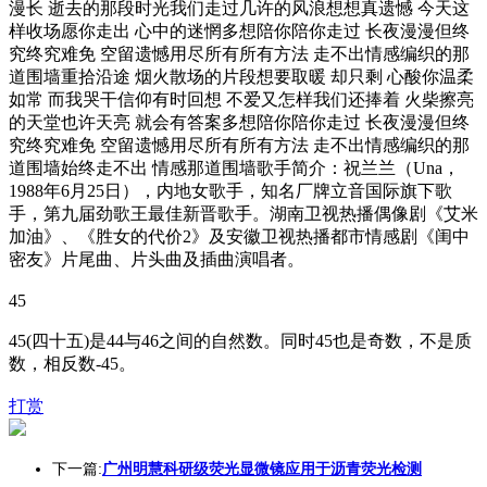
漫长 逝去的那段时光我们走过几许的风浪想想真遗憾 今天这
样收场愿你走出 心中的迷惘多想陪你陪你走过 长夜漫漫但终
究终究难免 空留遗憾用尽所有所有方法 走不出情感编织的那
道围墙重拾沿途 烟火散场的片段想要取暖 却只剩 心酸你温柔
如常 而我哭干信仰有时回想 不爱又怎样我们还捧着 火柴擦亮
的天堂也许天亮 就会有答案多想陪你陪你走过 长夜漫漫但终
究终究难免 空留遗憾用尽所有所有方法 走不出情感编织的那
道围墙始终走不出 情感那道围墙歌手简介：祝兰兰（Una，
1988年6月25日），内地女歌手，知名厂牌立音国际旗下歌
手，第九届劲歌王最佳新晋歌手。湖南卫视热播偶像剧《艾米
加油》、《胜女的代价2》及安徽卫视热播都市情感剧《闺中
密友》片尾曲、片头曲及插曲演唱者。
45
45(四十五)是44与46之间的自然数。同时45也是奇数，不是质
数，相反数-45。
打赏
下一篇:
广州明慧科研级荧光显微镜应用于沥青荧光检测