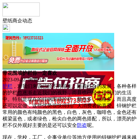
壁纸商企动态
带花围墙护栏你一定喜欢
2023-09-22 浏览:
151
护栏
，对我们来说已经不再陌生，随着社会的发展，各种各样
的护栏也逐渐走近我们的视野，而且也已经走进我们的生活
中。特别是现在的锌钢围墙护栏，颜色多，规格多，而且高度
还可以定做，这些优势很快得到广大消费者的喜爱。锌钢护栏
常用的颜色有纯颜色的黑色，白色，灰色，咖啡色，金色还有
横梁蓝色，或者绿色，枪尖白色的两色搭配，所以，漂亮的护
栏不仅外观好主要的是还可以安全
防盗
呢。
现在，学校，工厂，企事业单位等地方使用的锌钢护栏越来越