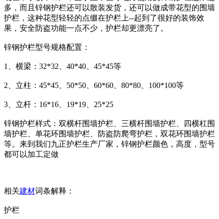
多，而且锌钢护栏还可以散装发货，还可以做成带花型的围墙
护栏，这种花型轻轻的点缀在护栏上--起到了很好的装饰效
果，安全防盗功能一点不少，护栏却更漂亮了。
锌钢护栏型号规格配置：
1、横梁：32*32、40*40、45*45等
2、立柱：45*45、50*50、60*60、80*80、100*100等
3、立杆：16*16、19*19、25*25
锌钢护栏样式：双横杆围墙护栏、三横杆围墙护栏、四横杠围
墙护栏、单花环围墙护栏、防盗防爬弯护栏，双花环围墙护栏
等。来到我们九正护栏生产厂家，锌钢护栏颜色，高度，型号
都可以加工定做
相关
建材
词条解释：
护栏