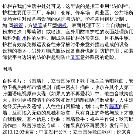
护栏在我们生活中处处可见，这里说的是指工业用“防护栏”。
护栏主要用于工厂、车间、仓库、停车场、商业区、公共场所
等场合中对设备与设施的保护与防护。护栏常用钢材所制，
如:圆
钢管
，方
钢管
或压型
钢板
。表面处理工艺：全自动静电
粉末喷涂（即喷塑）或喷漆。室外用防撞护栏的表面处理所用
原料为
防水
性的材料。制成防撞护栏外形美观，且不易生锈。
护栏有效减免搬运设备往来穿梭时带来意外撞击造成的设备、
设施的损坏，另外对物流搬运设备自身也起到防护作用，如装
卸货平台边沿的防护栏起到防止
叉车
意外跌落的危险。
围墙
百科名片：《围墙》，立音国际旗下歌手祝兰兰演唱歌曲，安
徽卫视热播都市情感剧《闺中密友》插曲，收录在其个人第二
张国语电视原声大碟《如果真的不再爱我》中。歌曲音域跨度
大，歌词更将感情里的依赖和反思精雕细琢打磨成形，人生难
免经历失去及遗憾，人往往自困原地，划出与世界
隔离
的围
墙，反而陷入无边的孤独和寂寞，只有真正的释然与放下才能
自我救赎。基本信息：歌曲：围墙歌手：祝兰兰作词：秋言邱
雅作曲：秋言张楚弦专辑：《如果真的不再爱我》发行日期：
2013.12.03语言：中文发行公司：立音国际歌曲歌词：说来真