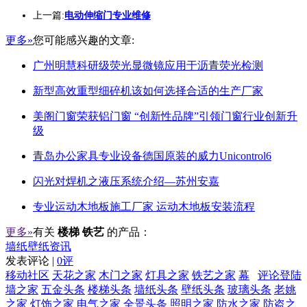
上一篇:
电动伸缩门专业维修
更多»
您可能感兴趣的文章:
广州明慧科研级荧光显微镜应用于沥青荧光检测
新型高效重型细碎机该如何选择合适的生产厂家
美阁门窗荣获铝门窗 “创新性品牌”引领门窗行业创新升
级
青岛办公家具专业设备德国原装的威力Unicontrol6
闪光对焊机之液压系统介绍—苏州安嘉
专业运动木地板施工厂家 运动木地板安装流程
更多»
有关
楼梯 铁艺
的产品：
墙纸壁纸资讯
发表评论 |
0评
移动社区
天花之家
木门之家
灯具之家
铁艺之家
幕
评论登陆
墙之家
五金头条
楼梯头条
墙纸头条
壁纸头条
玻璃头条
老姚
之家
灯饰之家
电气之家
全景头条
照明之家
防水之家
防盗之