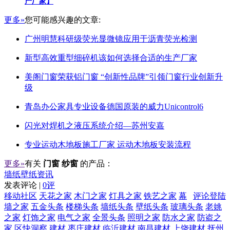
产厂家】
更多»
您可能感兴趣的文章:
广州明慧科研级荧光显微镜应用于沥青荧光检测
新型高效重型细碎机该如何选择合适的生产厂家
美阁门窗荣获铝门窗 “创新性品牌”引领门窗行业创新升
级
青岛办公家具专业设备德国原装的威力Unicontrol6
闪光对焊机之液压系统介绍—苏州安嘉
专业运动木地板施工厂家 运动木地板安装流程
更多»
有关
门窗 纱窗
的产品：
墙纸壁纸资讯
发表评论 |
0评
移动社区
天花之家
木门之家
灯具之家
铁艺之家
幕
评论登陆
墙之家
五金头条
楼梯头条
墙纸头条
壁纸头条
玻璃头条
老姚
之家
灯饰之家
电气之家
全景头条
照明之家
防水之家
防盗之
家
区快洞察
建材
枣庄建材
临沂建材
南昌建材
上饶建材
抚州