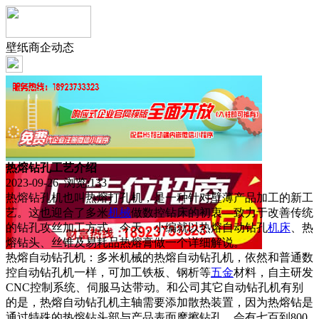
壁纸商企动态
热熔钻孔工艺介绍
2023-09-26 浏览:
133
热熔钻孔机也叫热熔打孔机，是一种针对壁薄产品加工的新工
艺。这也迎合了多米
机械
做数控钻床的初衷—致力于改善传统
的钻孔攻丝加工方式。今天，小编就以热熔自动钻孔
机床
、热
熔钻头、丝锥及易耗品热熔膏做一个详细解说。
热熔自动钻孔机：多米机械的热熔自动钻孔机，依然和普通数
控自动钻孔机一样，可加工铁板、钢析等
五金
材料，自主研发
CNC控制系统、伺服马达带动。和公司其它自动钻孔机有别
的是，热熔自动钻孔机主轴需要添加散热装置，因为热熔钻是
通过特殊的热熔钻头部与产品表面摩擦钻孔，会有七百到800