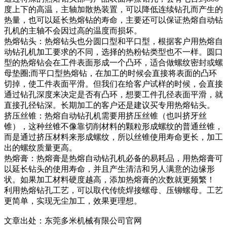
度上下的高温，主轴加散热装置，可以降低连续钻孔而产生的
热量，也可以延长热熔钻的寿命，主要还可以保证热熔自动钻
孔机的主轴不会因过高的温度而损坏。
热熔钻头：热熔钻头也分圆口型和平口型，根据客户用热熔自
动钻孔机加工要求的不同，选择的热粉钻类型也不一样。圆口
型的热熔钻会在工件表面形成一个凸环，适合做螺纹密封或螺
母垫圈;而平口型热熔钻，在加工的时候会直接将表面的凸环
切掉，使工件表面平滑。但我们在给客户试样的时候，会直接
通过钻孔深度来决定是否有凸环，想要工件孔径表面平滑，就
直接孔径钻深。长期加工的客户还是建议买专用热熔钻头。
挤压丝锥：热熔自动钻孔机需要用挤压丝锥（也叫挤牙丝
锥），这种丝锥不像靠切削材料的颗粒形成螺纹的普通丝锥，
而是通过挤压材料来形成螺纹，所以丝锥使用寿命更长，加工
出的螺纹质量更高。
热熔膏：热熔膏是热熔自动钻孔机必备的易耗品，用热熔膏可
以延长钻头的使用寿命，并且产生清洁和另人满意的边缘形
状。如果加工材料硬度越高，添加热熔膏的次数就更频繁！
利用热熔钻孔工艺，可以取代传统焊接螺母、压铆螺母。工艺
更简单，实现无尘加工，效果更理想。
文章出处：东莞多米机械有限公司官网