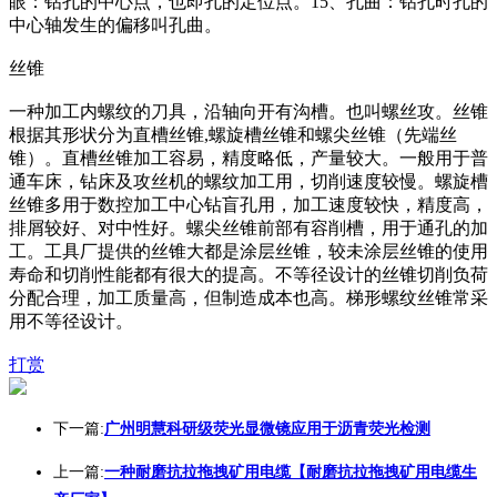
眼：钻孔的中心点，也即孔的定位点。15、孔曲：钻孔时孔的
中心轴发生的偏移叫孔曲。
丝锥
一种加工内螺纹的刀具，沿轴向开有沟槽。也叫螺丝攻。丝锥
根据其形状分为直槽丝锥,螺旋槽丝锥和螺尖丝锥（先端丝
锥）。直槽丝锥加工容易，精度略低，产量较大。一般用于普
通车床，钻床及攻丝机的螺纹加工用，切削速度较慢。螺旋槽
丝锥多用于数控加工中心钻盲孔用，加工速度较快，精度高，
排屑较好、对中性好。螺尖丝锥前部有容削槽，用于通孔的加
工。工具厂提供的丝锥大都是涂层丝锥，较未涂层丝锥的使用
寿命和切削性能都有很大的提高。不等径设计的丝锥切削负荷
分配合理，加工质量高，但制造成本也高。梯形螺纹丝锥常采
用不等径设计。
打赏
下一篇:
广州明慧科研级荧光显微镜应用于沥青荧光检测
上一篇:
一种耐磨抗拉拖拽矿用电缆【耐磨抗拉拖拽矿用电缆生