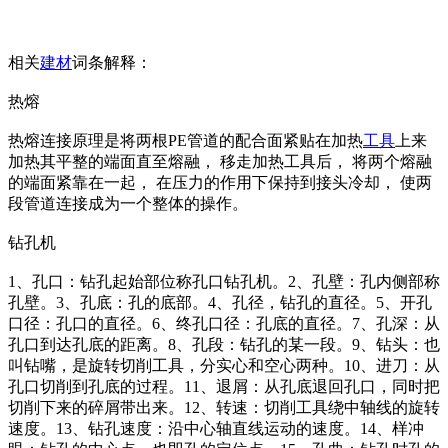
相关
建材
词条解释：
热熔
热熔连接原理是将两根PE管道的配合面紧贴在加热
工具
上来
加热其平整的端面直至熔融， 移走加热工具后， 将两个熔融
的端面紧靠在一起， 在压力的作用下保持到接头冷却， 使两
段管道连接成为一个整体的操作。
钻孔机
1、孔口：钻孔起始部位称孔口钻孔机。2、孔壁：孔内侧部称
孔壁。3、孔底：孔的底部。4、孔径，钻孔的直径。5、开孔
口径：孔口的直径。6、终孔口径：孔底的直径。7、孔深：从
孔口到达孔底的距离。8、孔段：钻孔的某一段。9、钻头：也
叫钻嘴，是旋转切削工具，分实心和空心两种。10、进刀：从
孔口切削到孔底的过程。11、退屑：从孔底退回孔口，同时把
切削下来的碎屑带出来。12、转速：切削工具绕中轴线的旋转
速度。13、钻孔速度：沿中心轴直线运动的速度。14、样冲