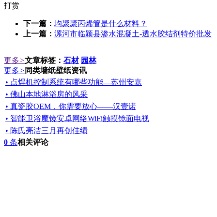
打赏
下一篇：
均聚聚丙烯管是什么材料？
上一篇：
漯河市临颍县渗水混凝土-透水胶结剂特价批发
更多
>
文章标签：
石材
园林
更多
>
同类墙纸壁纸资讯
• 点焊机控制系统有哪些功能—苏州安嘉
• 佛山本地淋浴房的风采
• 真瓷胶OEM，你需要放心——汉壹诺
• 智能卫浴魔镜安卓网络WiFi触摸镜面电视
• 陈氏亮洁三月再创佳绩
0
条
相关评论