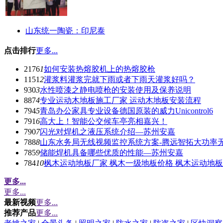
山东统一陶瓷：印尼泰
点击排行
更多...
2176
1
如何安装热熔胶机上的热熔胶枪
1151
2
灌浆料灌浆完就下雨或者下雨天灌浆好吗？
930
3
水性喷漆之静电喷枪的安装使用及保养说明
887
4
专业运动木地板施工厂家 运动木地板安装流程
794
5
青岛办公家具专业设备德国原装的威力Unicontrol6
791
6
高大上！智能公交候车亭亮相嘉兴！
790
7
闪光对焊机之液压系统介绍—苏州安嘉
788
8
山东水务局无线视频监控系统方案-腾远智拓大功率
785
9
储能焊机具备哪些优质的性能—苏州安嘉
784
10
枫木运动地板厂家 枫木一级地板价格 枫木运动地
更多...
更多...
最新视频
更多...
推荐产品
更多...