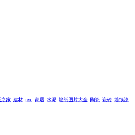
纸之家
建材
pvc
家居
水泥
墙纸图片大全
陶瓷
瓷砖
墙纸漆