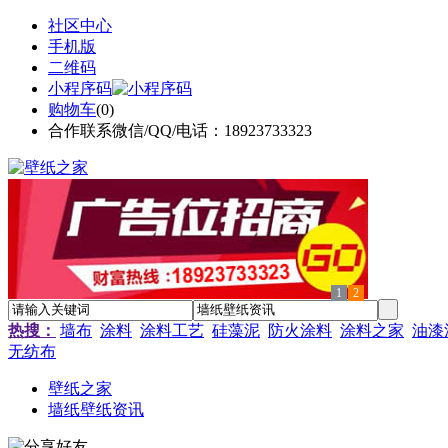
社区中心
手机版
二维码
小程序码
购物车
(
0
)
合作联系微信/QQ/电话：18923733323
1
2
热搜：
墙布
涂料
涂料工艺
硅藻泥
防火涂料
涂料之家
油漆
无纺布
壁纸之家
墙纸壁纸资讯