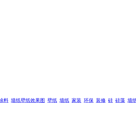
涂料
墙纸壁纸效果图
壁纸
墙纸
家装
环保
装修
硅
硅藻
墙