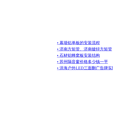
• 幕墙铝单板的安装流程
• 济南方矩管、济南镀锌方矩管
• 石材铝蜂窝板安装结构
• 苏州隔音窗价格多少钱一平
• 洪海户外LED三面翻广告牌