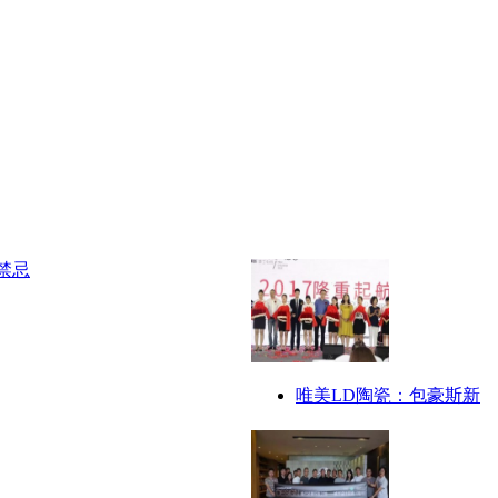
唯美LD陶瓷：包豪斯新