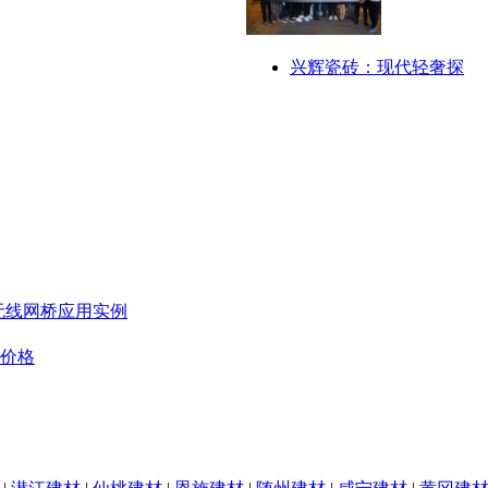
兴辉瓷砖：现代轻奢探
无线网桥应用实例
板价格