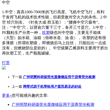
中空
1.中空：真高1000-7000米的飞行高度。飞机中空飞行，有利
于发挥飞机的战术技术性能，但易受敌对空火力的杀伤。2.中
空 经穴别名。《针灸大成·胜玉歌》：“腰痛中空穴最奇”。
注：“‘中空’穴，以肾俞穴量下三寸，各开三寸是穴。3.中空：
PE颗粒生产分类一种，
吹塑
级也叫中空级，主要见于箱体
（大型）如水箱、油箱（俗称水壶、油 壶）， 吹塑的还有很
多薄膜（所谓吹塑级， 即燃烧后马上拉丝， 只能拉出一点或
没有，但燃烧部位是软的）。中空级聚乙烯原料主要用于挤出
再吹塑工艺，生产瓶瓶罐罐。
打赏
下一篇:
广州明慧科研级荧光显微镜应用于沥青荧光检测
上一篇:
网带式烘干机带给用户显而易见的好处
更多»
您可能感兴趣的文章:
广州明慧科研级荧光显微镜应用于沥青荧光检测