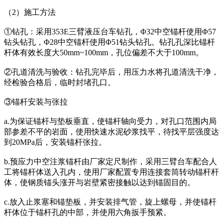
（2）施工方法
①钻孔：采用353E三臂液压台车钻孔，Φ32中空锚杆使用Φ57
钻头钻孔，Φ28中空锚杆使用Φ51钻头钻孔。钻孔孔深比锚杆
杆体有效长度大50mm~100mm，孔位偏差不大于100mm。
②孔道清洗与验收：钻孔完毕后，用压力水将孔道清洗干净，
经检验合格后，临时封堵孔口。
③锚杆安装与张拉
a.为保证锚杆与垫板垂直，使锚杆轴向受力，对孔口范围内局
部参差不平的岩面，使用快速水泥砂浆找平，待找平层强度达
到20MPa后，安装锚杆张拉。
b.预应力中空注浆锚杆由厂家定尺制作，采用三臂台车配合人
工将锚杆体送入孔内，使用厂家配置专用连接套筒转动锚杆杆
体，使钢质锚头涨开与岩壁紧密接触以达到锚固目的。
c.放入止浆塞和锚垫板，并安装排气管，旋上螺母，并使锚杆
杆体位于锚杆孔的中部，并使用六角扳手预紧。