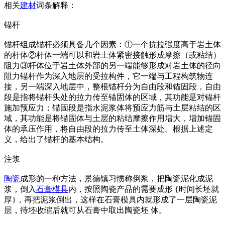
相关
建材
词条解释：
锚杆
锚杆组成锚杆必须具备几个因素：①一个抗拉强度高于岩土体
的杆体②杆体一端可以和岩土体紧密接触形成摩擦（或粘结）
阻力③杆体位于岩土体外部的另一端能够形成对岩土体的径向
阻力锚杆作为深入地层的受拉构件，它一端与工程构筑物连
接，另一端深入地层中，整根锚杆分为自由段和锚固段，自由
段是指将锚杆头处的拉力传至锚固体的区域，其功能是对锚杆
施加预应力；锚固段是指水泥浆体将预应力筋与土层粘结的区
域，其功能是将锚固体与土层的粘结摩擦作用增大，增加锚固
体的承压作用，将自由段的拉力传至土体深处。根据上述定
义，给出了锚杆的基本结构。
注浆
陶瓷
成形的一种方法，景德镇习惯称倒浆，把陶瓷泥化成泥
浆，倒入
石膏
模具
内，按照陶瓷产品的需要成形 {时间长坯就
厚}，再把泥浆倒出，这样在石膏模具内就形成了一层陶瓷泥
层，待坯收缩后就可从石膏中取出陶瓷坯 体。