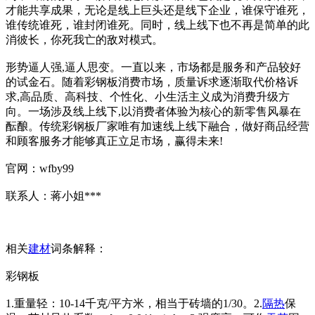
才能共享成果，无论是线上巨头还是线下企业，谁保守谁死，
谁传统谁死，谁封闭谁死。同时，线上线下也不再是简单的此
消彼长，你死我亡的敌对模式。
形势逼人强,逼人思变。一直以来，市场都是服务和产品较好
的试金石。随着彩钢板消费市场，质量诉求逐渐取代价格诉
求,高品质、高科技、个性化、小生活主义成为消费升级方
向。一场涉及线上线下,以消费者体验为核心的新零售风暴在
酝酿。传统彩钢板厂家唯有加速线上线下融合，做好商品经营
和顾客服务才能够真正立足市场，赢得未来!
官网：wfby99
联系人：蒋小姐***
相关
建材
词条解释：
彩钢板
1.重量轻：10-14千克/平方米，相当于砖墙的1/30。2.
隔热
保