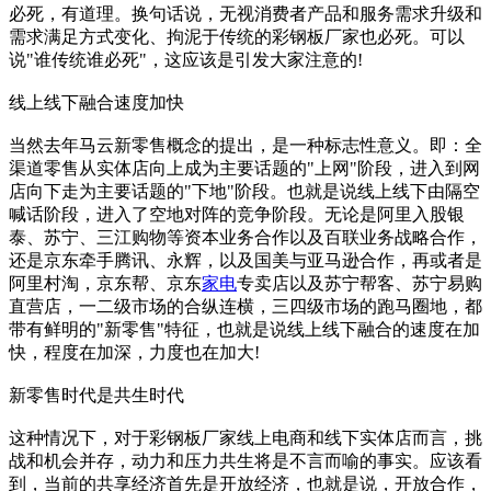
必死，有道理。换句话说，无视消费者产品和服务需求升级和
需求满足方式变化、拘泥于传统的彩钢板厂家也必死。可以
说"谁传统谁必死"，这应该是引发大家注意的!
线上线下融合速度加快
当然去年马云新零售概念的提出，是一种标志性意义。即：全
渠道零售从实体店向上成为主要话题的"上网"阶段，进入到网
店向下走为主要话题的"下地"阶段。也就是说线上线下由隔空
喊话阶段，进入了空地对阵的竞争阶段。无论是阿里入股银
泰、苏宁、三江购物等资本业务合作以及百联业务战略合作，
还是京东牵手腾讯、永辉，以及国美与亚马逊合作，再或者是
阿里村淘，京东帮、京东
家电
专卖店以及苏宁帮客、苏宁易购
直营店，一二级市场的合纵连横，三四级市场的跑马圈地，都
带有鲜明的"新零售"特征，也就是说线上线下融合的速度在加
快，程度在加深，力度也在加大!
新零售时代是共生时代
这种情况下，对于彩钢板厂家线上电商和线下实体店而言，挑
战和机会并存，动力和压力共生将是不言而喻的事实。应该看
到，当前的共享经济首先是开放经济，也就是说，开放合作，