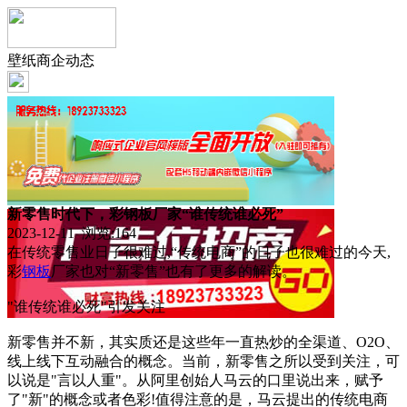
壁纸商企动态
新零售时代下，彩钢板厂家“谁传统谁必死”
2023-12-11 浏览:
164
在传统零售业日子很难过,“传统电商”的日子也很难过的今天,
彩
钢板
厂家也对“新零售”也有了更多的解读。
"谁传统谁必死"引发关注
新零售并不新，其实质还是这些年一直热炒的全渠道、O2O、
线上线下互动融合的概念。当前，新零售之所以受到关注，可
以说是"言以人重"。从阿里创始人马云的口里说出来，赋予
了"新"的概念或者色彩!值得注意的是，马云提出的传统电商