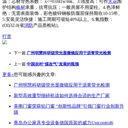
温：芯材导热系数： λ<=0.041w/mk。3.强度高：可作
天花
围
护结构
板材
承重，抗弯抗压；一般房屋不用梁柱。4.色泽鲜
艳：无需表面装饰，彩色镀锌钢板防腐层保持期在10-15年。
5.安装灵活快捷：施工周期可缩短40%以上。6.氧指数：
(OI)32.0(省
消防
产品质检站)。
打赏
下一篇:
广州明慧科研级荧光显微镜应用于沥青荧光检测
上一篇:
中国农村“煤改气”发展的瓶颈
更多»
您可能感兴趣的文章:
广州明慧科研级荧光显微镜应用于沥青荧光检测
新型高效重型细碎机该如何选择合适的生产厂家
美阁门窗荣获铝门窗 “创新性品牌”引领门窗行业创新升
级
青岛办公家具专业设备德国原装的威力Unicontrol6