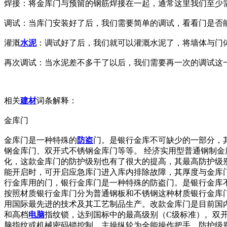
焊接：将金库门与预留的钢筋焊接在一起，通常这里我们至少
调试：当库门安装好了后，我们需要简单的调试，看看门是否
灌溉
水泥
：调试好了后，我们就可以灌溉水泥了，将墙体与门
再次调试：当水泥差不多干了以后，我们需要再一次的调试这
相关
建材
词条解释：
金库门
金库门是一种特殊的
防盗
门。是银行金库不可缺少的一部分，
钢金库门、双开式不锈钢金库门等等。 经济实用型普通钢制
化，这款金库门的防护级别也有了很大的提高，其最高防护级
能开启时，可开启应急库门进入库内排除故障，其厚度与金库
行金库用的门，银行金库门是一种特殊的防盗门。是银行金库
按照材质银行金库门分为普通钢板和不锈钢这种材质银行金库
用国际最先进的技术及其工艺制品生产。改款金库门是目前国内
和高档
电脑
指纹锁，达到国标中的最高级别（C级标准）。双
脑指纹或机械密码锁控制，主操纵轮为全能操作把手，防护级