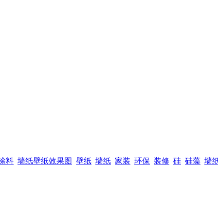
涂料
墙纸壁纸效果图
壁纸
墙纸
家装
环保
装修
硅
硅藻
墙