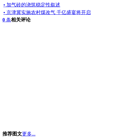
• 加气砖的浇筑稳定性叙述
• 京津冀实施农村煤改气 千亿盛宴将开启
0
条
相关评论
推荐图文
更多...