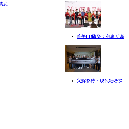
唯美LD陶瓷：包豪斯新
兴辉瓷砖：现代轻奢探