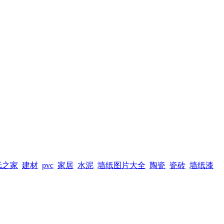
纸之家
建材
pvc
家居
水泥
墙纸图片大全
陶瓷
瓷砖
墙纸漆