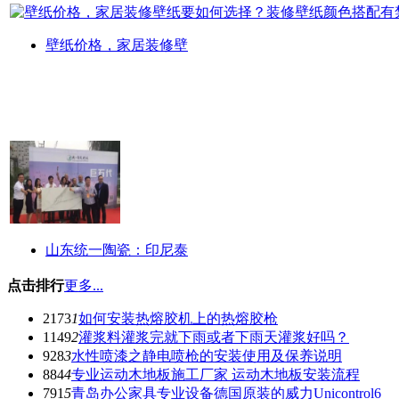
壁纸价格，家居装修壁
山东统一陶瓷：印尼泰
点击排行
更多...
2173
1
如何安装热熔胶机上的热熔胶枪
1149
2
灌浆料灌浆完就下雨或者下雨天灌浆好吗？
928
3
水性喷漆之静电喷枪的安装使用及保养说明
884
4
专业运动木地板施工厂家 运动木地板安装流程
791
5
青岛办公家具专业设备德国原装的威力Unicontrol6