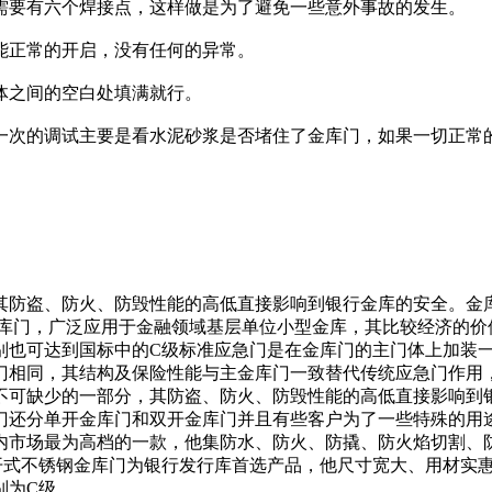
需要有六个焊接点，这样做是为了避免一些意外事故的发生。
能正常的开启，没有任何的异常。
体之间的空白处填满就行。
一次的调试主要是看水泥砂浆是否堵住了金库门，如果一切正常
其防盗、防火、防毁性能的高低直接影响到银行金库的安全。金
金库门，广泛应用于金融领域基层单位小型金库，其比较经济的价
别也可达到国标中的C级标准应急门是在金库门的主门体上加装
门相同，其结构及保险性能与主金库门一致替代传统应急门作用，
不可缺少的一部分，其防盗、防火、防毁性能的高低直接影响到银
门还分单开金库门和双开金库门并且有些客户为了一些特殊的用
市场最为高档的一款，他集防水、防火、防撬、防火焰切割、防I
开式不锈钢金库门为银行发行库首选产品，他尺寸宽大、用材实
别为C级。