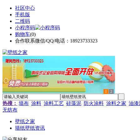
社区中心
手机版
二维码
小程序码
购物车
(
0
)
合作联系微信/QQ/电话：18923733323
1
2
热搜：
墙布
涂料
涂料工艺
硅藻泥
防火涂料
涂料之家
油漆
无纺布
壁纸之家
墙纸壁纸资讯