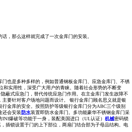
的话，那么这样就完成了一次金库门的安装。
库门也是多种多样的，例如普通钢板金库门、应急金库门、不锈
位和实用性，深受广大用户的青睐。随着社会形势的不断变
一隐蔽式应急门，替代传统应急门作用。在主金库门发生故障不
主要针对客户场地问题而设计。 银行金库门顾名思义就是银
行金库的安全。按照防护等级银行金库门分为ABC三个级别
途还会安装
防水
装置即防水金库门。多功能豪华不锈钢金库门采
NI爆破等功能于一身，装配美国进口（UL认证）
机械
密码锁
惠，插锁设置于门的上下部位，两扇门结合部为子母品结构。电