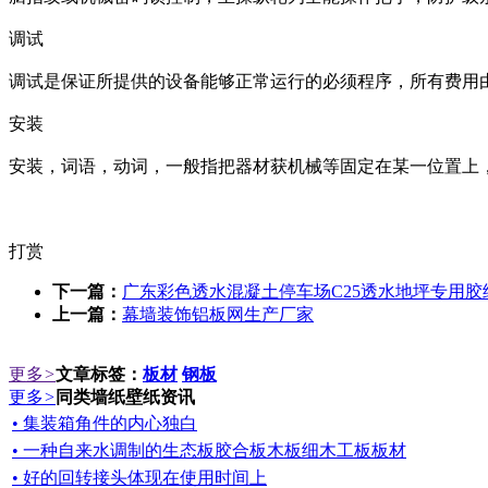
调试
调试是保证所提供的设备能够正常运行的必须程序，所有费用
安装
安装，词语，动词，一般指把器材获机械等固定在某一位置上
打赏
下一篇：
广东彩色透水混凝土停车场C25透水地坪专用胶
上一篇：
幕墙装饰铝板网生产厂家
更多
>
文章标签：
板材
钢板
更多
>
同类墙纸壁纸资讯
• 集装箱角件的内心独白
• 一种自来水调制的生态板胶合板木板细木工板板材
• 好的回转接头体现在使用时间上