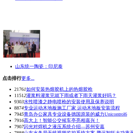
山东统一陶瓷：印尼泰
点击排行
更多...
2176
1
如何安装热熔胶机上的热熔胶枪
1151
2
灌浆料灌浆完就下雨或者下雨天灌浆好吗？
930
3
水性喷漆之静电喷枪的安装使用及保养说明
887
4
专业运动木地板施工厂家 运动木地板安装流程
794
5
青岛办公家具专业设备德国原装的威力Unicontrol6
791
6
高大上！智能公交候车亭亮相嘉兴！
790
7
闪光对焊机之液压系统介绍—苏州安嘉
788
8
山东水务局无线视频监控系统方案-腾远智拓大功率