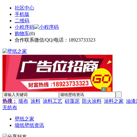
社区中心
手机版
二维码
小程序码
购物车
(
0
)
合作联系微信/QQ/电话：18923733323
1
2
热搜：
墙布
涂料
涂料工艺
硅藻泥
防火涂料
涂料之家
油漆
无纺布
壁纸之家
墙纸壁纸资讯