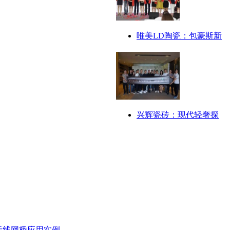
唯美LD陶瓷：包豪斯新
兴辉瓷砖：现代轻奢探
无线网桥应用实例