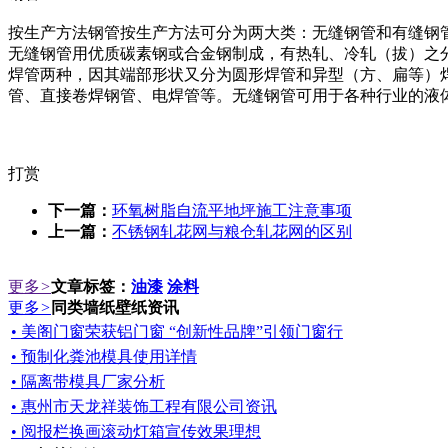
按生产方法钢管按生产方法可分为两大类：无缝钢管和有缝钢管
无缝钢管用优质碳素钢或合金钢制成，有热轧、冷轧（拔）之
焊管两种，因其端部形状又分为圆形焊管和异型（方、扁等）
管、直接卷焊钢管、电焊管等。无缝钢管可用于各种行业的液
打赏
下一篇：
环氧树脂自流平地坪施工注意事项
上一篇：
不锈钢轧花网与粮仓轧花网的区别
更多
>
文章标签：
油漆
涂料
更多
>
同类墙纸壁纸资讯
• 美阁门窗荣获铝门窗 “创新性品牌”引领门窗行
• 预制化粪池模具使用详情
• 隔离带模具厂家分析
• 惠州市天龙祥装饰工程有限公司资讯
• 阅报栏换画滚动灯箱宣传效果理想