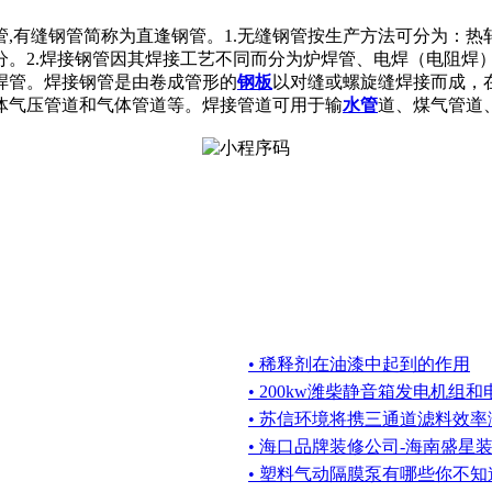
,有缝钢管简称为直逢钢管。1.无缝钢管按生产方法可分为：
分。2.焊接钢管因其焊接工艺不同而分为炉焊管、电焊（电阻焊
焊管。焊接钢管是由卷成管形的
钢板
以对缝或螺旋缝焊接而成，
体气压管道和气体管道等。焊接管道可用于输
水管
道、煤气管道
• 稀释剂在油漆中起到的作用
• 200kw潍柴静音箱发电机组
• 苏信环境将携三通道滤料效
• 海口品牌装修公司-海南盛星
• 塑料气动隔膜泵有哪些你不