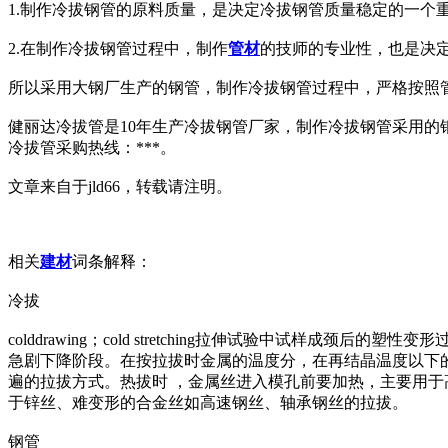
1.制作冷拔钢管的原料质量，是决定冷拔钢管质量稳定的一个
2.在制作冷拔钢管过程中，制作
管材
的技师的专业性，也是决
所以采用大钢厂生产的钢管，制作冷拔钢管过程中，严格按照
健丽达冷拔管是10年生产冷拔钢管厂家，制作冷拔钢管采用
冷拔管采购热线：***。
文章来自于jld66，转载请注明。
相关
建材
词条解释：
冷拔
colddrawing；cold stretching拉伸试验中
急剧下降阶段。在按拉拔时金属的温度分，在再结晶温度以下
遍的拉拔方式。热拔时 ，金属丝进入模孔前要加热，主要用
于锌丝、难变形的合金丝如高速钢丝、轴承钢丝的拉拔。
钢管