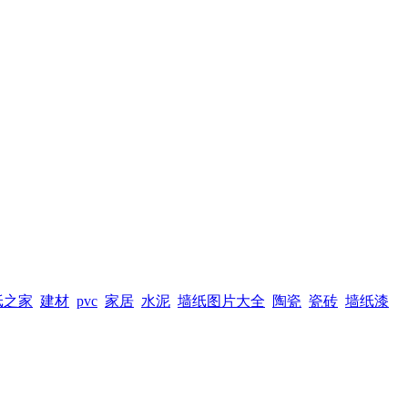
纸之家
建材
pvc
家居
水泥
墙纸图片大全
陶瓷
瓷砖
墙纸漆