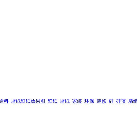
涂料
墙纸壁纸效果图
壁纸
墙纸
家装
环保
装修
硅
硅藻
墙