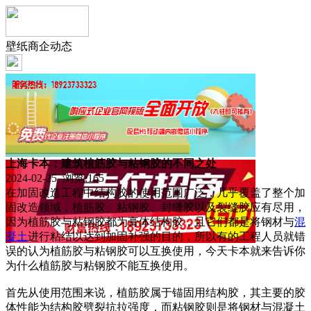
壁纸商企动态
上海卡本：建筑植筋胶与粘钢胶的不同之处
2024-02-25 浏览:
165
在加固改造工程中结构胶的使用范围广泛，几乎覆盖了整个加
固改造领域，植筋胶、粘钢胶、封缝胶以及裂缝胶应有尽用，
因为植筋胶与粘钢胶都为膏体结构胶，且它们都是将钢材与
混
凝土
进行粘结以达到加固补强的目的，所以有的工程人员就错
误的认为植筋胶与粘钢胶可以互换使用，今天卡本就来告诉你
为什么植筋胶与粘钢胶不能互换使用。
首先从使用范围来说，植筋胶属于锚固用结构胶，其主要的胶
体性能为结构胶劈裂抗拉强度，而粘钢胶则是将钢材与混凝土