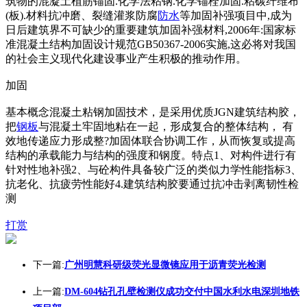
筑物的混凝土植筋锚固.化学法粘钢.化学锚栓加固.粘碳纤维布
(板).材料抗冲磨、裂缝灌浆防腐
防水
等加固补强项目中,成为
日后建筑界不可缺少的重要建筑加固补强材料,2006年:国家标
准混凝土结构加固设计规范GB50367-2006实施,这必将对我国
的社会主义现代化建设事业产生积极的推动作用。
加固
基本概念混凝土粘钢加固技术，是采用优质JGN建筑结构胶，
把
钢板
与混凝土牢固地粘在一起，形成复合的整体结构， 有
效地传递应力形成整?加固体联合协调工作，从而恢复或提高
结构的承载能力与结构的强度和钢度。特点1、对构件进行有
针对性地补强2、与砼构件具备较广泛的类似力学性能指标3、
抗老化、抗疲劳性能好4.建筑结构胶要通过抗冲击剥离韧性检
测
打赏
下一篇:
广州明慧科研级荧光显微镜应用于沥青荧光检测
上一篇:
DM-604钻孔孔壁检测仪成功交付中国水利水电深圳地铁