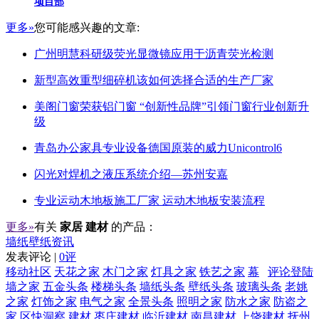
项目部
更多»
您可能感兴趣的文章:
广州明慧科研级荧光显微镜应用于沥青荧光检测
新型高效重型细碎机该如何选择合适的生产厂家
美阁门窗荣获铝门窗 “创新性品牌”引领门窗行业创新升
级
青岛办公家具专业设备德国原装的威力Unicontrol6
闪光对焊机之液压系统介绍—苏州安嘉
专业运动木地板施工厂家 运动木地板安装流程
更多»
有关
家居 建材
的产品：
墙纸壁纸资讯
发表评论 |
0评
移动社区
天花之家
木门之家
灯具之家
铁艺之家
幕
评论登陆
墙之家
五金头条
楼梯头条
墙纸头条
壁纸头条
玻璃头条
老姚
之家
灯饰之家
电气之家
全景头条
照明之家
防水之家
防盗之
家
区快洞察
建材
枣庄建材
临沂建材
南昌建材
上饶建材
抚州