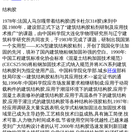
结构胶
1978年:法国人马尔嘎带着结构胶(西卡杜尔31#胶)来到中
国.1980年，建设部正式下达了“建筑结构胶粘剂研制及应用技
术推广”的课题，由中国科学院大连化学物理研究所与辽宁建
筑科学研究所共同攻关，于1983年完成了课题，研制出我国第
一个实用型——JGN型建筑结构胶粘剂，开创了我国化学法加
固的先河，填补了国内建筑物粘钢加固补强的空白。1990年:
中国工程建筑标准化协会标准《混凝土结构加固技术规范》
(CECS25:90)将粘钢加固技术正式纳入规范并将JGN系列建筑
结构胶列为指定使用产品。中国科学院化学部.城乡
环保
部科
技局印发<<建筑结构胶粘剂与其应用技术>>鉴定证书的通
知,1996年:中国科学院应市场发展要求相继研制成:应用于动荷
载构件的建筑结构胶,应用于潮湿环境下的建筑结构胶,应用于
混凝土表面修补的建筑结构胶,应用于高温条件下的建筑结构
胶,应用于灌注式的建筑结构胶等各种结构补强胶粘剂,1997年:
经应用调研及大量实践表明,化学式粘钢加固法在加固技术领
域里已成为主导趋势,工艺精良技术曰益成熟,具有施工简便.技
术可靠.人力物力时间成本低.节省使用空间等优越性,已越来越
受到广大结构设计者的认可.2000年:结构胶迅速发展到新旧建