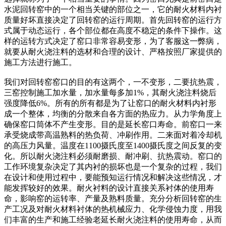
水泥回转窑中的一个相当关键的部位之一，它的耐火材料内衬
质量好坏直接决定了回转窑的运行周期。首先回转窑的运行方
式属于动态运行，各个部位都在高度不稳定的条件下操作。这
样的运转方式决定了窑口非常容易变形，为了客服这一弊病，
就要从耐火浇注料的选材和合理的设计、严格按照厂家提供的
施工方法进行施工。
我们对回转窑窑口的目的有这两个，一不变形，二要抗热震，
三窑控制施工加水量，加水量每多加1%，其耐火浇注料烧后
强度降低6%。所有的所有都是为了让窑口的耐火材料内衬形
成一个整体，均衡的分散来自各方面的热应力。从力学角度上
确保窑口筒体不产生变形。目的是延长窑口寿命。前窑口一来
承受烧成带高温熟料的热负荷、冲刷作用。二来面对着冷却机
的高压力风量。温度在1100摄氏度至1400摄氏度之间反复的变
化。所以耐火浇注料必须耐磨损、耐冲刷、抗热震动。窑口的
工作环境复杂决定了其内衬的损坏也是一个复杂的过程，我们
在设计和使用过程中，要能预知运行情况和解决这些情况，才
能发挥较好的效果。耐火衬料的设计直接关系衬体的使用寿
命，影响窑的运转率、产量及熟料质量。充分分析回转窑的生
产工况及对耐火材料衬体的热机械应力、化学侵蚀力度，用我
们丰富的生产和施工经验老延长耐火浇注料的使用寿命，从而