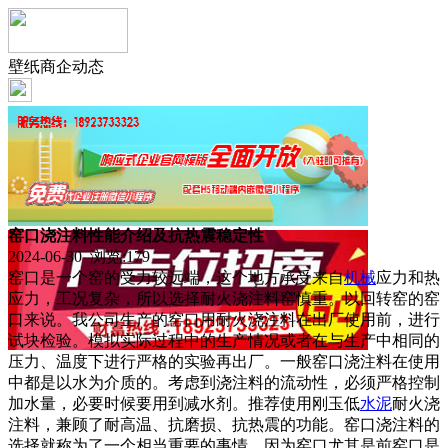
壁纸商企动态
窑口浇注料性能介绍及抗热震稳定性
2024-06-30 浏览:
179
窑口是一个窑的受力较远端，这个地方承受来自
机械
应力和热
应力，工况复杂，所以选择耐火浇注料窑慎重。以回转窑的窑
口来说。我公司生产的窑口用耐火浇注料在出厂使用前，进行
试块检验。模拟实际过程中的生产情况或者在与生产中相同的
压力、温度下进行严格的实验再出厂。一般窑口浇注料在使用
中都是以水为介质的。考虑到浇注料的流动性，必须严格控制
加水量，必要时候要用到减水剂。推荐使用刚玉低
水泥
耐火浇
注料，兼顾了耐高温、抗磨损、抗热震的功能。窑口浇注料的
选择就称为了一个相当重要的事情。因为窑口尤其是前窑口是