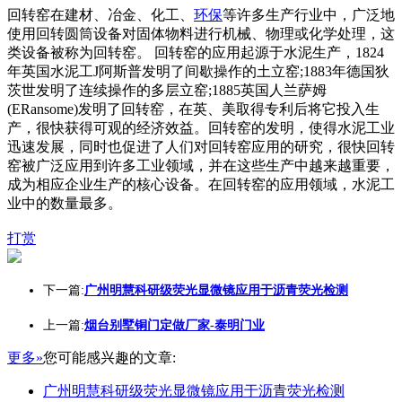
回转窑在建材、冶金、化工、
环保
等许多生产行业中，广泛地
使用回转圆筒设备对固体物料进行机械、物理或化学处理，这
类设备被称为回转窑。 回转窑的应用起源于水泥生产，1824
年英国水泥工J阿斯普发明了间歇操作的土立窑;1883年德国狄
茨世发明了连续操作的多层立窑;1885英国人兰萨姆
(ERansome)发明了回转窑，在英、美取得专利后将它投入生
产，很快获得可观的经济效益。回转窑的发明，使得水泥工业
迅速发展，同时也促进了人们对回转窑应用的研究，很快回转
窑被广泛应用到许多工业领域，并在这些生产中越来越重要，
成为相应企业生产的核心设备。在回转窑的应用领域，水泥工
业中的数量最多。
打赏
下一篇:
广州明慧科研级荧光显微镜应用于沥青荧光检测
上一篇:
烟台别墅铜门定做厂家-泰明门业
更多»
您可能感兴趣的文章:
广州明慧科研级荧光显微镜应用于沥青荧光检测