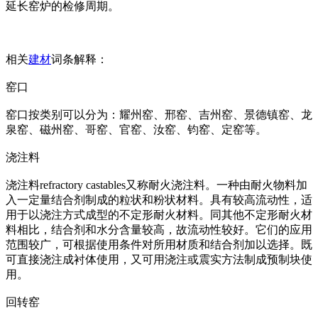
延长窑炉的检修周期。
相关
建材
词条解释：
窑口
窑口按类别可以分为：耀州窑、邢窑、吉州窑、景德镇窑、龙
泉窑、磁州窑、哥窑、官窑、汝窑、钧窑、定窑等。
浇注料
浇注料refractory castables又称耐火浇注料。一种由耐火物料加
入一定量结合剂制成的粒状和粉状材料。具有较高流动性，适
用于以浇注方式成型的不定形耐火材料。同其他不定形耐火材
料相比，结合剂和水分含量较高，故流动性较好。它们的应用
范围较广，可根据使用条件对所用材质和结合剂加以选择。既
可直接浇注成衬体使用，又可用浇注或震实方法制成预制块使
用。
回转窑