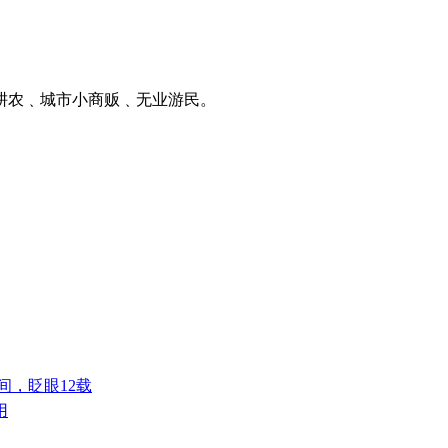
耕农﹑城市小商贩﹑无业游民。
间，眨眼12载
用