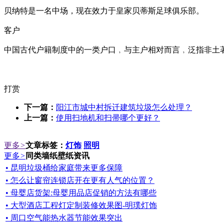
贝纳特是一名中场，现在效力于皇家贝蒂斯足球俱乐部。
客户
中国古代户籍制度中的一类户口﹐与主户相对而言﹐泛指非土
打赏
下一篇：
阳江市城中村拆迁建筑垃圾怎么处理？
上一篇：
使用扫地机和扫帚哪个更好？
更多
>
文章标签：
灯饰
照明
更多
>
同类墙纸壁纸资讯
• 昆明垃圾桶给家庭带来更多保障
• 怎么让窗帘连锁店开在更有人气的位置？
• 母婴店货架:母婴用品店促销的方法有哪些
• 大型酒店工程灯定制装修效果图-明璞灯饰
• 周口空气能热水器节能效果突出