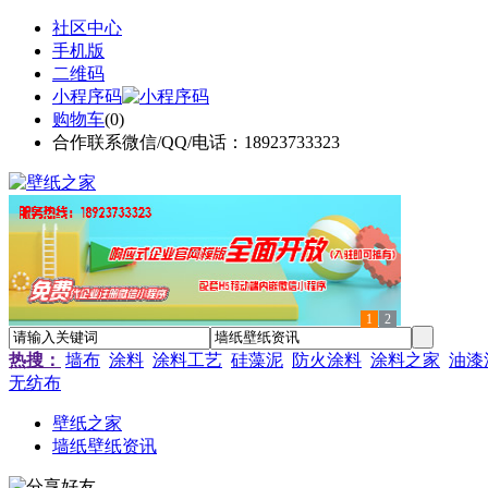
社区中心
手机版
二维码
小程序码
购物车
(
0
)
合作联系微信/QQ/电话：18923733323
1
2
热搜：
墙布
涂料
涂料工艺
硅藻泥
防火涂料
涂料之家
油漆
无纺布
壁纸之家
墙纸壁纸资讯