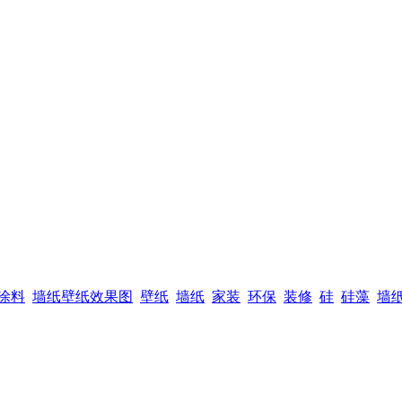
涂料
墙纸壁纸效果图
壁纸
墙纸
家装
环保
装修
硅
硅藻
墙