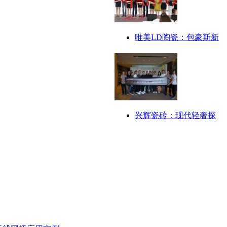
唯美LD陶瓷：包豪斯新
兴辉瓷砖：现代轻奢探