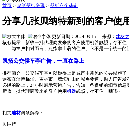
首页
>
墙纸壁纸资讯
>
壁纸商企动态
分享几张贝纳特新到的客户使
更新日期：2024-09-15 来源：
建材
核心提示：新收一批代理商发来的客户使用机器靓照，存不住
口﹐与主户相对而言﹐泛指非土著的住户。它不是一个统一的
凯拓公交候车亭广告，一直在路上
推荐简介：公交候车亭可以称得上是城市里常见的公共设施了
遍布在淄博临淄、吉林市、威海乳山的城乡要道，助力广告发
必经的路上，24小时展示营销广告，告知一些促销的细节信息等等，
新收一批代理商发来的客户使用
机器
靓照，存不住，晒晒~
相关
建材
词条解释：
贝纳特