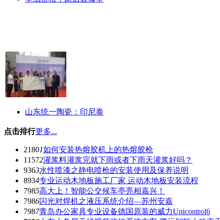
山东统一陶瓷：印尼泰
点击排行
更多...
2180
1
如何安装热熔胶机上的热熔胶枪
1157
2
灌浆料灌浆完就下雨或者下雨天灌浆好吗？
936
3
水性喷漆之静电喷枪的安装使用及保养说明
893
4
专业运动木地板施工厂家 运动木地板安装流程
798
5
高大上！智能公交候车亭亮相嘉兴！
798
6
闪光对焊机之液压系统介绍—苏州安嘉
798
7
青岛办公家具专业设备德国原装的威力Unicontrol6