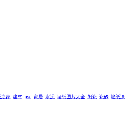
纸之家
建材
pvc
家居
水泥
墙纸图片大全
陶瓷
瓷砖
墙纸漆