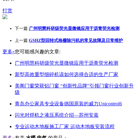
打赏
下一篇:
广州明慧科研级荧光显微镜应用于沥青荧光检测
上一篇:
GSHZ型回转式格栅除污机的常见故障及日常维护
更多»
您可能感兴趣的文章:
广州明慧科研级荧光显微镜应用于沥青荧光检测
新型高效重型细碎机该如何选择合适的生产厂家
美阁门窗荣获铝门窗 “创新性品牌”引领门窗行业创新升
级
青岛办公家具专业设备德国原装的威力Unicontrol6
闪光对焊机之液压系统介绍—苏州安嘉
专业运动木地板施工厂家 运动木地板安装流程
更多»
有关
水暖 电气
的产品：