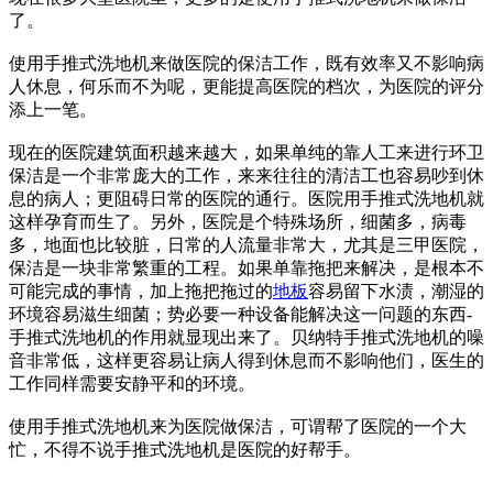
了。
使用手推式洗地机来做医院的保洁工作，既有效率又不影响病
人休息，何乐而不为呢，更能提高医院的档次，为医院的评分
添上一笔。
现在的医院建筑面积越来越大，如果单纯的靠人工来进行环卫
保洁是一个非常庞大的工作，来来往往的清洁工也容易吵到休
息的病人；更阻碍日常的医院的通行。医院用手推式洗地机就
这样孕育而生了。另外，医院是个特殊场所，细菌多，病毒
多，地面也比较脏，日常的人流量非常大，尤其是三甲医院，
保洁是一块非常繁重的工程。如果单靠拖把来解决，是根本不
可能完成的事情，加上拖把拖过的
地板
容易留下水渍，潮湿的
环境容易滋生细菌；势必要一种设备能解决这一问题的东西-
手推式洗地机的作用就显现出来了。贝纳特手推式洗地机的噪
音非常低，这样更容易让病人得到休息而不影响他们，医生的
工作同样需要安静平和的环境。
使用手推式洗地机来为医院做保洁，可谓帮了医院的一个大
忙，不得不说手推式洗地机是医院的好帮手。