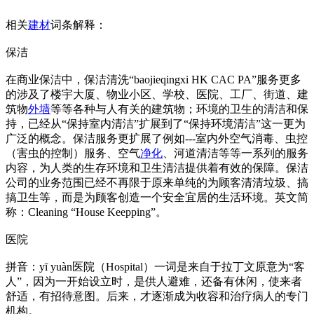
相关
建材
词条解释：
保洁
在商业保洁中，保洁清洗“baojieqingxi HK CAC PA”服务更多
的涉及了楼宇大厦、物业小区、学校、医院、工厂、街道、建
筑物
外墙
等等各种与人有关的建筑物；环境的卫生的清洁和保
持，已经从“保持室内清洁”扩展到了“保持环境清洁”这一更为
广泛的概念。保洁服务更扩展了例如---室内外空气消毒、虫控
（害虫的控制）服务、空气
净化
、河道清洁等等一系列的服务
内容，为人类的生存环境和卫生清洁提供着有效的保障。保洁
公司的业务范围已经不再限于原来单纯的为顾客清清垃圾、搞
搞卫生等，而是为顾客创造一个安全宜居的生活环境。英文简
称：Cleaning “House Keepping”。
医院
拼音：yī yuàn医院（Hospital）一词是来自于拉丁文原意为“客
人”，因为一开始设立时，是供人避难，还备有休闲，使来者
舒适，有招待意图。后来，才逐渐成为收容和治疗病人的专门
机构。