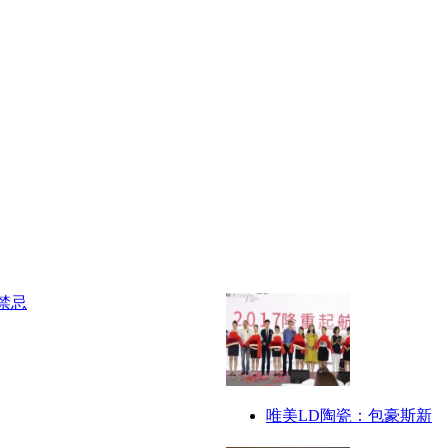
唯美LD陶瓷：包豪斯新