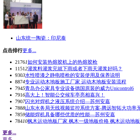
山东统一陶瓷：印尼泰
点击排行
更多...
2176
1
如何安装热熔胶机上的热熔胶枪
1151
2
灌浆料灌浆完就下雨或者下雨天灌浆好吗？
930
3
水性喷漆之静电喷枪的安装使用及保养说明
887
4
专业运动木地板施工厂家 运动木地板安装流程
794
5
青岛办公家具专业设备德国原装的威力Unicontrol6
791
6
高大上！智能公交候车亭亮相嘉兴！
790
7
闪光对焊机之液压系统介绍—苏州安嘉
788
8
山东水务局无线视频监控系统方案-腾远智拓大功率
785
9
储能焊机具备哪些优质的性能—苏州安嘉
784
10
枫木运动地板厂家 枫木一级地板价格 枫木运动地
更多...
更多...