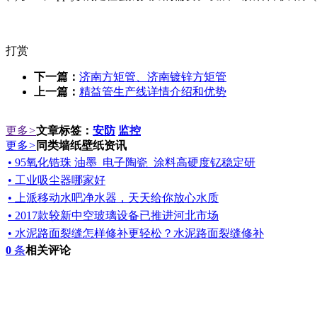
打赏
下一篇：
济南方矩管、济南镀锌方矩管
上一篇：
精益管生产线详情介绍和优势
更多
>
文章标签：
安防
监控
更多
>
同类墙纸壁纸资讯
• 95氧化锆珠 油墨_电子陶瓷_涂料高硬度钇稳定研
• 工业吸尘器哪家好
• 上派移动水吧净水器，天天给你放心水质
• 2017款较新中空玻璃设备已推进河北市场
• 水泥路面裂缝怎样修补更轻松？水泥路面裂缝修补
0
条
相关评论