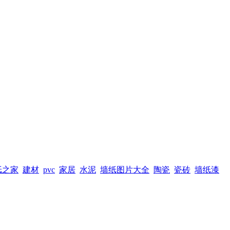
纸之家
建材
pvc
家居
水泥
墙纸图片大全
陶瓷
瓷砖
墙纸漆