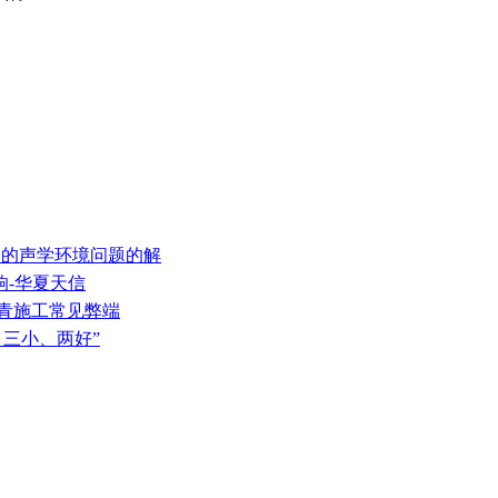
厢中的声学环境问题的解
响-华夏天信
沥青施工常见弊端
、三小、两好”