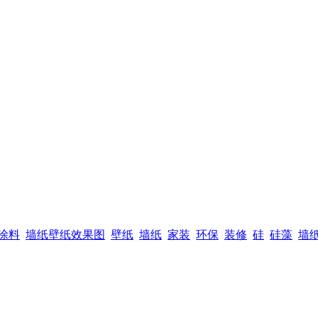
涂料
墙纸壁纸效果图
壁纸
墙纸
家装
环保
装修
硅
硅藻
墙