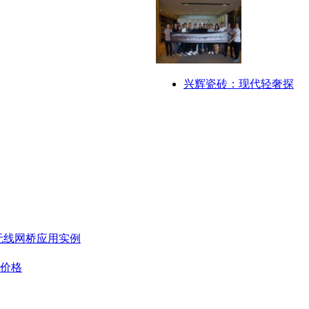
兴辉瓷砖：现代轻奢探
无线网桥应用实例
板价格