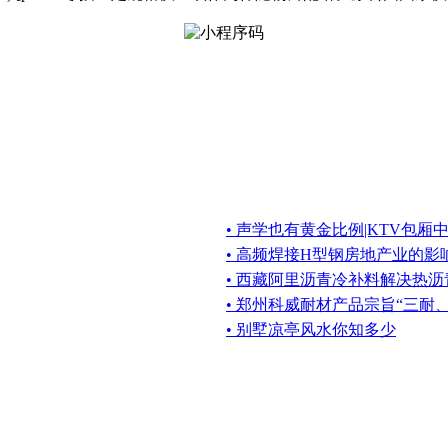
• 声学也有黄金比例|KTV包
• 高频焊接H型钢房地产业的影
• 西藏阿里沥青冷补料解决热
• 郑州科威耐材产品宗旨“三耐
• 别墅凉亭风水你知多少