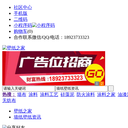
社区中心
手机版
二维码
小程序码
购物车
(
0
)
合作联系微信/QQ/电话：18923733323
1
2
热搜：
墙布
涂料
涂料工艺
硅藻泥
防火涂料
涂料之家
油漆
无纺布
壁纸之家
墙纸壁纸资讯