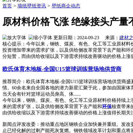
首页
>
墙纸壁纸资讯
>
壁纸商企动态
原材料价格飞涨 绝缘接头产量
更新日期：2024-09-23 来源：
建材
核心提示：今年以来，钢铁、煤炭、有色、化工等工业原材料
投资增加带来的需求扩张，以及供给侧改革背景下去产能和环
分短暂，而由供给收缩以及下游需求持续改善驱动的价格上涨
欧氏体育木地板-全国U15篮球训练营场地供货商
推荐简介：欧氏体育木地板-全国U15篮球训练营场地供货商盛
情。60余名来自全国各地的潜力新星汇聚于此，参加由国家体育
当天会有针对篮球运动员身高、体......
今年以来，钢铁、煤炭、有色、化工等工业原材料价格持续上
来的需求扩张，以及供给侧改革背景下去产能和
环保
核查带来
由供给收缩以及下游需求持续改善驱动的价格上涨值得长期关
新闻点评发改委：推动重点地区钢铁企业加快兼并重组。发改
止已经化解的过剩产能死灰复燃。钢铁领域改革计划和重点将