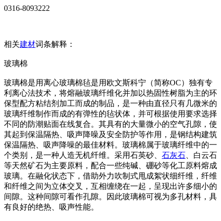
0316-8093222
相关
建材
词条解释：
玻璃棉
玻璃棉是用离心玻璃棉毡是用欧文斯科宁（简称OC）独有专
利离心法技术，将熔融玻璃纤维化并加以热固性树脂为主的环
保型配方粘结剂加工而成的制品，是一种由直径只有几微米的
玻璃纤维制作而成的有弹性的毡状体，并可根据使用要求选择
不同的防潮贴面在线复合。其具有的大量微小的空气孔隙，使
其起到保温隔热、吸声降噪及安全防护等作用，是钢结构建筑
保温隔热、吸声降噪的最佳材料。玻璃棉属于玻璃纤维中的一
个类别，是一种人造无机纤维。采用石英砂、
石灰石
、白云石
等天然矿石为主要原料，配合一些纯碱、硼砂等化工原料熔成
玻璃。在融化状态下，借助外力吹制式甩成絮状细纤维，纤维
和纤维之间为立体交叉，互相缠绕在一起，呈现出许多细小的
间隙。这种间隙可看作孔隙。因此玻璃棉可视为多孔材料，具
有良好的绝热、吸声性能。