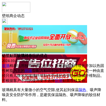
壁纸商企动态
铝箔贴面玻璃棉卷毡的优点
2024-10-02 浏览:
161
玻璃
棉卷毡用独有的离心技术，将熔融玻璃纤维化并加以热固
性树脂为主的
环保
型配方粘结剂加工而成的制品，是一种由直
径只有几微米的玻璃纤维制作而成的有弹性的玻璃纤维制品。
可根据客户不同的使用要求选择
防潮
贴面在线复合。
玻璃棉具有大量微小的空气空隙,使其起到保温
隔热
、吸声降
噪及安全防护等作用，是建筑保温隔热、吸声降噪的较佳材
料。