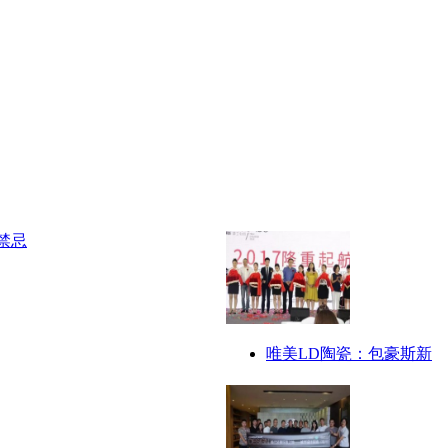
唯美LD陶瓷：包豪斯新