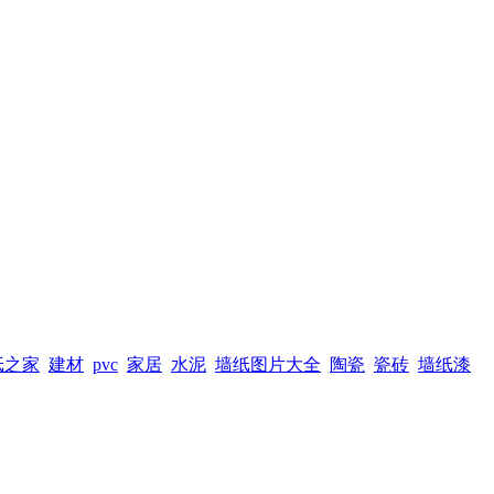
纸之家
建材
pvc
家居
水泥
墙纸图片大全
陶瓷
瓷砖
墙纸漆