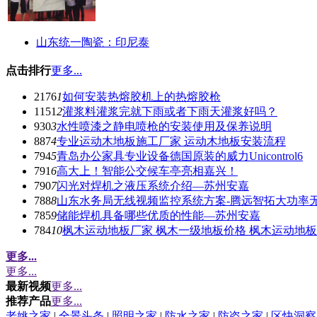
山东统一陶瓷：印尼泰
点击排行
更多...
2176
1
如何安装热熔胶机上的热熔胶枪
1151
2
灌浆料灌浆完就下雨或者下雨天灌浆好吗？
930
3
水性喷漆之静电喷枪的安装使用及保养说明
887
4
专业运动木地板施工厂家 运动木地板安装流程
794
5
青岛办公家具专业设备德国原装的威力Unicontrol6
791
6
高大上！智能公交候车亭亮相嘉兴！
790
7
闪光对焊机之液压系统介绍—苏州安嘉
788
8
山东水务局无线视频监控系统方案-腾远智拓大功率
785
9
储能焊机具备哪些优质的性能—苏州安嘉
784
10
枫木运动地板厂家 枫木一级地板价格 枫木运动地
更多...
更多...
最新视频
更多...
推荐产品
更多...
老姚之家
|
全景头条
|
照明之家
|
防水之家
|
防盗之家
|
区快洞察