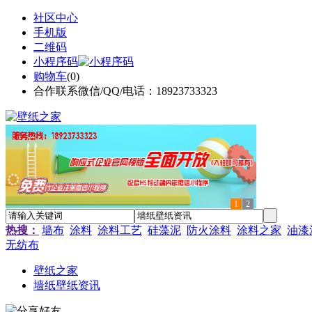
社区中心
手机版
二维码
小程序码
购物车
(
0
)
合作联系微信/QQ/电话：18923733323
1
2
热搜：
墙布
涂料
涂料工艺
硅藻泥
防火涂料
涂料之家
油漆
无纺布
壁纸之家
墙纸壁纸资讯