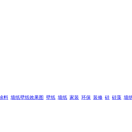
涂料
墙纸壁纸效果图
壁纸
墙纸
家装
环保
装修
硅
硅藻
墙