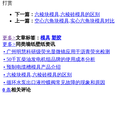
打赏
下一篇：
六棱块模具,六棱砖模具的区别
上一篇：
空心六角块模具,实心六角块模具对比
更多
>
文章标签：
模具
塑胶
更多
>
同类墙纸壁纸资讯
• 广州明慧科研级荧光显微镜应用于沥青荧光检测
• 50千瓦柴油发电机组品牌的使用成本分析
• 预制电缆槽模具产品介绍
• 六棱块模具,六棱砖模具的区别
• 循环水泵出口液控蝶阀常见故障的现象和原因
0
条
相关评论