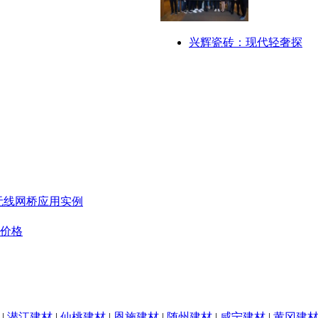
兴辉瓷砖：现代轻奢探
无线网桥应用实例
板价格
|
潜江建材
|
仙桃建材
|
恩施建材
|
随州建材
|
咸宁建材
|
黄冈建