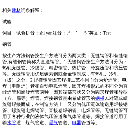
相关
建材
词条解释：
试验
词目：试验拼音：shì yàn注音：ㄕㄧˋ ㄧㄢˋ英文：Test
钢管
按生产方法钢管按生产方法可分为两大类：无缝钢管和有缝钢
管,有缝钢管简称为直逢钢管。1.无缝钢管按生产方法可分为：
热轧无缝管、冷拔管、精密钢管、热扩管、冷旋压管和挤压管
等。无缝钢管用优质碳素钢或合金钢制成，有热轧、冷轧
（拔）之分。2.焊接钢管因其焊接工艺不同而分为炉焊管、电
焊（电阻焊）管和自动电弧焊管，因其焊接形式的不同分为直
缝焊管和螺旋焊管两种，因其端部形状又分为圆形焊管和异型
（方、扁等）焊管。焊接钢管是由卷成管形的
钢板
以对缝或螺
旋缝焊接而成，在制造方法上，又分为低压流体输送用焊接钢
管、螺旋缝电焊钢管、直接卷焊钢管、电焊管等。无缝钢管可
用于各种行业的液体气压管道和气体管道等。焊接管道可用于
输
水管
道、煤气管道、
暖气
管道、
电器
管道等。