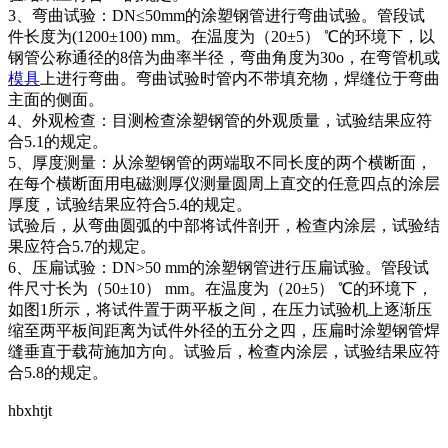
3、弯曲试验：DN≤50mm的涂塑钢管进行弯曲试验。管段试
件长度为(1200±100) mm。在温度为（20±5） ℃的环境下，以
钢管公称通径的8倍为曲率半径，弯曲角度为30o，在弯管机或
模具
上进行弯曲。弯曲试验时管内不带填充物，焊缝位于弯曲
主面的侧面。
4、外观检查：目测检查涂塑钢管的外观质量，试验结果应符
合5.1的规定。
5、厚度测量：从涂塑钢管的两端取不同长度的两个横断面，
在每个横断面用电磁测厚仪测量圆周上直交的任意四点的涂层
厚度，试验结果应符合5.4的规定。
试验后，从弯曲圆弧的中部将试件剖开，检查内涂层，试验结
果应符合5.7的规定。
6、压扁试验：DN>50 mm的涂塑钢管进行压扁试验。管段试
件尺寸长为（50±10） mm。在温度为（20±5） ℃的环境下，
如图1所示，将试件置于两平板之间，在压力试验机上逐渐压
缩至两平板间距离为试件外径的五分之四，压扁时涂塑钢管焊
缝垂直于载荷施加方向。试验后，检查内涂层，试验结果应符
合5.8的规定。
hbxhtjt