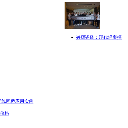
兴辉瓷砖：现代轻奢探
无线网桥应用实例
板价格