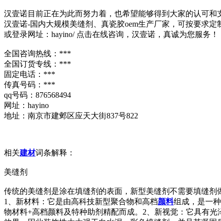
汉壹诺目前正在为此而努力着，也希望能够得到大家的认可和
汉壹诺-国内大规模美缝剂、真瓷胶oem生产厂家，可按要求定
或登录网址：hayino/ 点击在线咨询，汉壹诺，真诚为您服务！
全国咨询热线：***
全国订货专线：***
固定电话：***
传真号码：***
qq号码：876568494
网址：hayino
地址：南京市建邺区应天大街837号822
相关
建材
词条解释：
美缝剂
传统的美缝剂是涂在填缝剂的表面，新型美缝剂不需要填缝剂
1、新材料：它是由高科技新型聚合物和高档
颜料
组成，是一种
物材料+高档颜料及特种助剂精配而成。2、新视觉：它具有