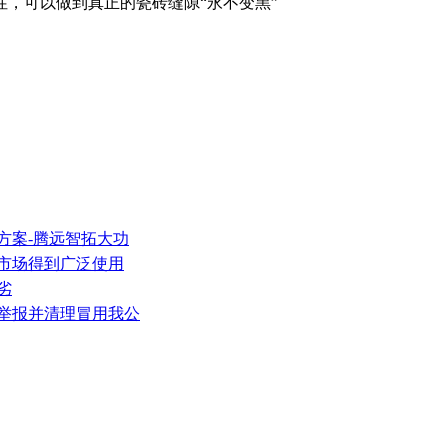
性，可以做到真正的瓷砖缝隙“永不变黑”
方案-腾远智拓大功
装市场得到广泛使用
劣
警举报并清理冒用我公