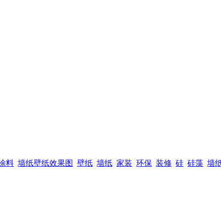
涂料
墙纸壁纸效果图
壁纸
墙纸
家装
环保
装修
硅
硅藻
墙