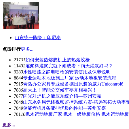
山东统一陶瓷：印尼泰
点击排行
更多...
2173
1
如何安装热熔胶机上的热熔胶枪
1149
2
灌浆料灌浆完就下雨或者下雨天灌浆好吗？
928
3
水性喷漆之静电喷枪的安装使用及保养说明
884
4
专业运动木地板施工厂家 运动木地板安装流程
791
5
青岛办公家具专业设备德国原装的威力Unicontrol6
788
6
高大上！智能公交候车亭亮相嘉兴！
787
7
闪光对焊机之液压系统介绍—苏州安嘉
784
8
山东水务局无线视频监控系统方案-腾远智拓大功率
784
9
储能焊机具备哪些优质的性能—苏州安嘉
781
10
枫木运动地板厂家 枫木一级地板价格 枫木运动地
更多...