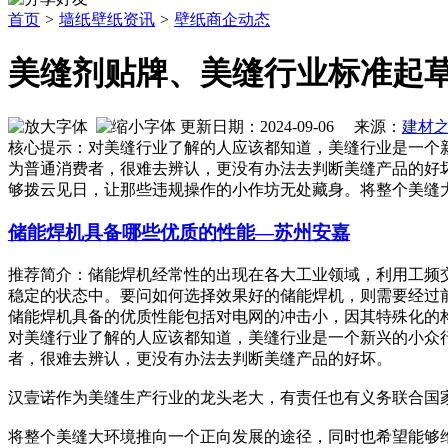
首页
>
墙纸壁纸资讯
>
壁纸商企动态
美缝剂贴牌、美缝行业标准起
更新日期：2024-09-06 来源：
建材
核心提示：对美缝行业了解的人应该都知道，美缝行业是一个
为普通消费者，很难去辨认，更没有办法去判断美缝产品的好
够拨云见日，让那些违规操作的小作坊无处藏身。将整个美缝
储能焊机具备哪些优质的性能—苏州安嘉
推荐简介：储能焊机经常性的出现在各大工业领域，利用工频
稳定的状态中。要问如何选择效果好的储能焊机，则需要经过
储能焊机具备的优质性能包括对电网的冲击小，因其特殊化的构造和
对美缝行业了解的人应该都知道，美缝行业是一个新兴的小众
者，很难去辨认，更没有办法去判断美缝产品的好坏。
汉壹诺作为美缝生产行业的龙头老大，有责任也有义务联合国
将整个美缝大环境推向一个正向发展的途径，同时也希望能够