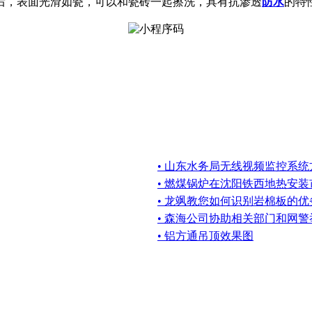
后，表面光滑如瓷，可以和瓷砖一起擦洗，具有抗渗透
防水
的特
• 山东水务局无线视频监控系统
• 燃煤锅炉在沈阳铁西地热安
• 龙飒教您如何识别岩棉板的优
• 森海公司协助相关部门和网
• 铝方通吊顶效果图