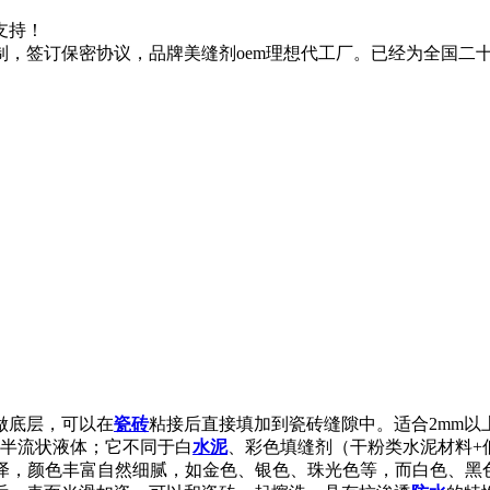
支持！
制，签订保密协议，品牌美缝剂oem理想代工厂。已经为全国二
做底层，可以在
瓷砖
粘接后直接填加到瓷砖缝隙中。适合2mm
半流状液体；它不同于白
水泥
、彩色填缝剂（干粉类水泥材料+
光泽，颜色丰富自然细腻，如金色、银色、珠光色等，而白色、黑