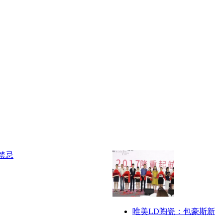
唯美LD陶瓷：包豪斯新