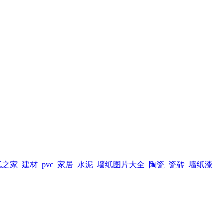
纸之家
建材
pvc
家居
水泥
墙纸图片大全
陶瓷
瓷砖
墙纸漆