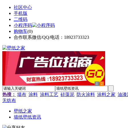
社区中心
手机版
二维码
小程序码
购物车
(
0
)
合作联系微信/QQ/电话：18923733323
1
2
热搜：
墙布
涂料
涂料工艺
硅藻泥
防火涂料
涂料之家
油漆
无纺布
壁纸之家
墙纸壁纸资讯