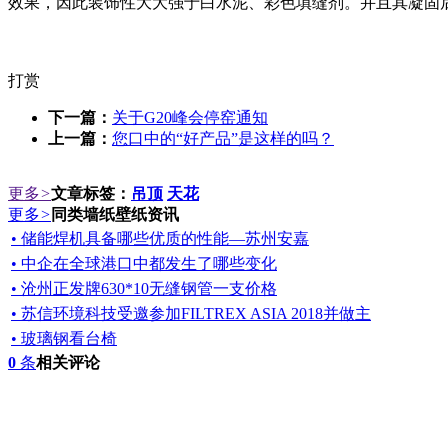
效果，因此装饰性大大强于白水泥、彩色填缝剂。并且其凝固
打赏
下一篇：
关于G20峰会停窑通知
上一篇：
您口中的“好产品”是这样的吗？
更多
>
文章标签：
吊顶
天花
更多
>
同类墙纸壁纸资讯
• 储能焊机具备哪些优质的性能—苏州安嘉
• 中企在全球港口中都发生了哪些变化
• 沧州正发牌630*10无缝钢管一支价格
• 苏信环境科技受邀参加FILTREX ASIA 2018并做主
• 玻璃钢看台椅
0
条
相关评论