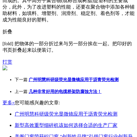
而成的。其中高分子聚合物(或称合成树脂)是塑料的主要成
分，此外，为了改进塑料的性能，还要在聚合物中添加各种辅
助材料，如填料、增塑剂、润滑剂、稳定剂、着色剂等，才能
成为性能良好的塑料。
折叠
[fold] 把物体的一部分折过来与另一部分挨在一起。把印好的
书页折叠起来以便装订。
打赏
下一篇:
广州明慧科研级荧光显微镜应用于沥青荧光检测
上一篇:
几种非常好用的电缆桥架防腐蚀方法！
更多»
您可能感兴趣的文章:
广州明慧科研级荧光显微镜应用于沥青荧光检测
新型高效重型细碎机该如何选择合适的生产厂家
美阁门窗荣获铝门窗 “创新性品牌”引领门窗行业创新升