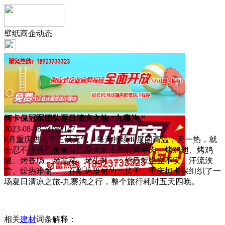
壁纸商企动态
柯卡保冠军团队夏日清凉之旅-“九寨沟 ”
2023-08-08 浏览:
147
8月重庆进入了三伏天气，每天持续40度的高温，天一热，就
会忍不住强烈想象自己是火炉上面的烤牛肉、烤鸡翅、烤鸡
腿、烤香肠、烤韭菜、烤生蚝……然后就坐立不安、汗流浃
背、燥热难耐……在酷热难耐的三伏天，重庆柯卡保组织了一
场夏日清凉之旅-九寨沟之行，整个旅行耗时五天四晚。
相关
建材
词条解释：