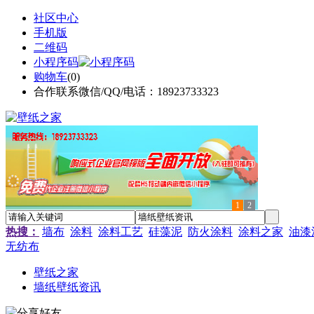
社区中心
手机版
二维码
小程序码
购物车
(
0
)
合作联系微信/QQ/电话：18923733323
1
2
热搜：
墙布
涂料
涂料工艺
硅藻泥
防火涂料
涂料之家
油漆
无纺布
壁纸之家
墙纸壁纸资讯