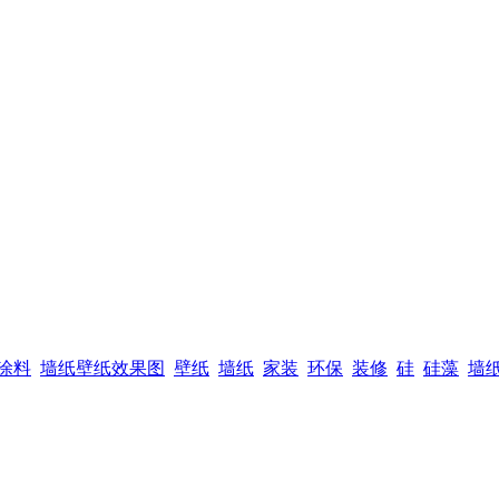
涂料
墙纸壁纸效果图
壁纸
墙纸
家装
环保
装修
硅
硅藻
墙