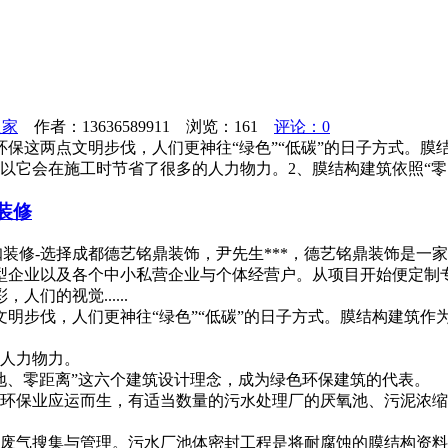
之家
作者：13636589911 浏览：
161
评论：0
保这两点文明步伐，人们更神往“绿色”“低碳”的日子方式。膜
以它会在施工时节省了很多的人力物力。2、膜结构建筑依照“
装修
网咖装修-选择成都德艺铭鼎装饰，尹先生***，德艺铭鼎装饰是
型企业以及各个中小私营企业与个体经营户。从项目开始便定制
们的视觉......
文明步伐，人们更神往“绿色”“低碳”的日子方式。膜结构建筑作
的人力物力。
地、零距离”这六个建筑设计理念，成为绿色环保建筑的代表。
在环保业应运而生，有适当数量的污水处理厂的厌氧池、污泥浓
行废气搜集与管理。污水厂池体密封工程是将耐腐蚀的膜结构资