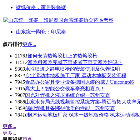
壁纸价格，家居装修壁
山东统一陶瓷：印尼泰
点击排行
更多...
2176
1
如何安装热熔胶机上的热熔胶枪
1151
2
灌浆料灌浆完就下雨或者下雨天灌浆好吗？
930
3
水性喷漆之静电喷枪的安装使用及保养说明
887
4
专业运动木地板施工厂家 运动木地板安装流程
794
5
青岛办公家具专业设备德国原装的威力Unicontrol6
791
6
高大上！智能公交候车亭亮相嘉兴！
790
7
闪光对焊机之液压系统介绍—苏州安嘉
788
8
山东水务局无线视频监控系统方案-腾远智拓大功率
785
9
储能焊机具备哪些优质的性能—苏州安嘉
784
10
枫木运动地板厂家 枫木一级地板价格 枫木运动地
更多...
更多...
最新视频
更多...