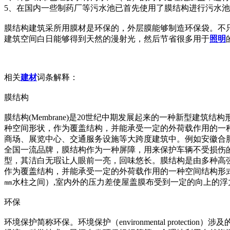
5、在国内一些制药厂等污水池已首先使用了膜结构进行污水
膜结构建筑采所用膜材是环保的，外层膜能够制造环保袋。不
建筑空间白日能够得到天然的漫射光，然后节省很多用于
照明
相关
建材
词条解释：
膜结构
膜结构(Membrane)是20世纪中期发展起来的一种新型
种空间形状，作为覆盖结构，并能承受一定的外荷载作用的一种
商场、展览中心、交通服务设施等大跨度建筑中。例如安徽合
全国一流品牌，膜结构作为一种屏障，用来保护车辆不受损伤
型，其洁白无瑕让人眼前一亮，回味悠长。膜结构是由多种高强薄
作为覆盖结构，并能承受一定的外荷载作用的一种空间结构形式
㎜水柱之间）,室内外的压力差使屋盖膜布受到一定的向上的
环保
环境保护简称环保。环境保护（enviro
nmental prot