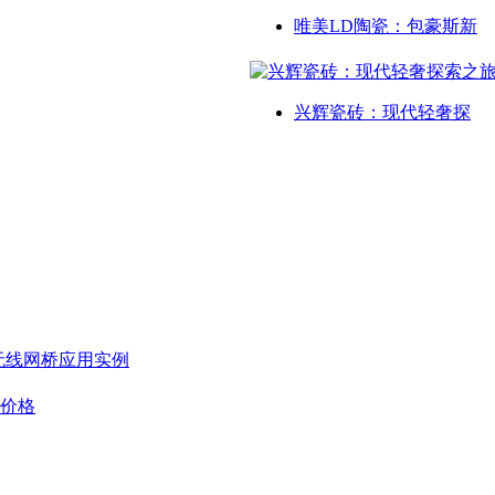
唯美LD陶瓷：包豪斯新
兴辉瓷砖：现代轻奢探
无线网桥应用实例
板价格