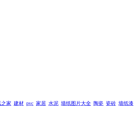
纸之家
建材
pvc
家居
水泥
墙纸图片大全
陶瓷
瓷砖
墙纸漆