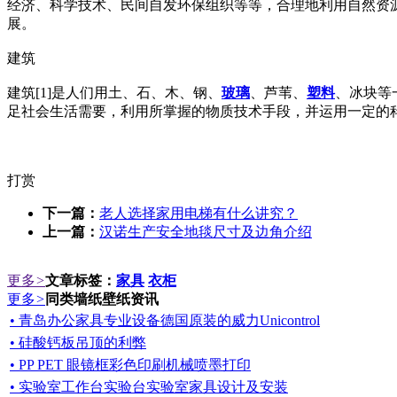
经济、科学技术、民间自发环保组织等等，合理地利用自然资
展。
建筑
建筑[1]是人们用土、石、木、钢、
玻璃
、芦苇、
塑料
、冰块等
足社会生活需要，利用所掌握的物质技术手段，并运用一定的
打赏
下一篇：
老人选择家用电梯有什么讲究？
上一篇：
汉诺生产安全地毯尺寸及边角介绍
更多
>
文章标签：
家具
衣柜
更多
>
同类墙纸壁纸资讯
• 青岛办公家具专业设备德国原装的威力Unicontrol
• 硅酸钙板吊顶的利弊
• PP PET 眼镜框彩色印刷机械喷墨打印
• 实验室工作台实验台实验室家具设计及安装