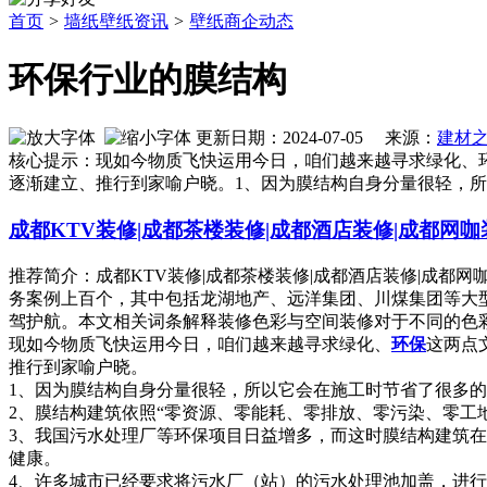
首页
>
墙纸壁纸资讯
>
壁纸商企动态
环保行业的膜结构
更新日期：2024-07-05 来源：
建材
核心提示：现如今物质飞快运用今日，咱们越来越寻求绿化、环
逐渐建立、推行到家喻户晓。1、因为膜结构自身分量很轻，所
成都KTV装修|成都茶楼装修|成都酒店装修|成都网咖
推荐简介：成都KTV装修|成都茶楼装修|成都酒店装修|成都
务案例上百个，其中包括龙湖地产、远洋集团、川煤集团等大
驾护航。本文相关词条解释装修色彩与空间装修对于不同的色彩，人
现如今物质飞快运用今日，咱们越来越寻求绿化、
环保
这两点
推行到家喻户晓。
1、因为膜结构自身分量很轻，所以它会在施工时节省了很多
2、膜结构建筑依照“零资源、零能耗、零排放、零污染、零工
3、我国污水处理厂等环保项目日益增多，而这时膜结构建筑
健康。
4、许多城市已经要求将污水厂（站）的污水处理池加盖，进