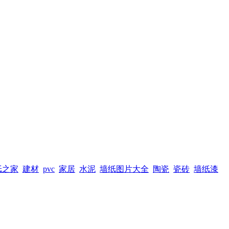
纸之家
建材
pvc
家居
水泥
墙纸图片大全
陶瓷
瓷砖
墙纸漆