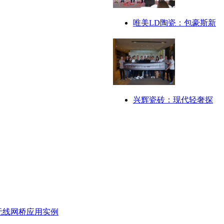
唯美LD陶瓷：包豪斯新
兴辉瓷砖：现代轻奢探
无线网桥应用实例