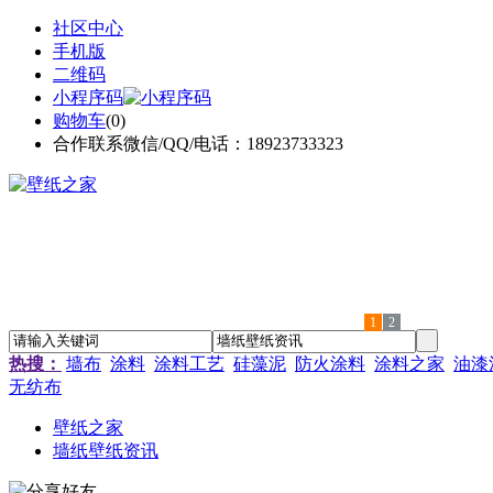
社区中心
手机版
二维码
小程序码
购物车
(
0
)
合作联系微信/QQ/电话：18923733323
1
2
热搜：
墙布
涂料
涂料工艺
硅藻泥
防火涂料
涂料之家
油漆
无纺布
壁纸之家
墙纸壁纸资讯