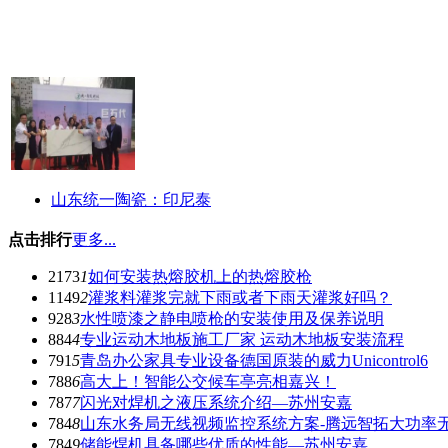
山东统一陶瓷：印尼泰
点击排行
更多...
2173
1
如何安装热熔胶机上的热熔胶枪
1149
2
灌浆料灌浆完就下雨或者下雨天灌浆好吗？
928
3
水性喷漆之静电喷枪的安装使用及保养说明
884
4
专业运动木地板施工厂家 运动木地板安装流程
791
5
青岛办公家具专业设备德国原装的威力Unicontrol6
788
6
高大上！智能公交候车亭亮相嘉兴！
787
7
闪光对焊机之液压系统介绍—苏州安嘉
784
8
山东水务局无线视频监控系统方案-腾远智拓大功率
784
9
储能焊机具备哪些优质的性能—苏州安嘉