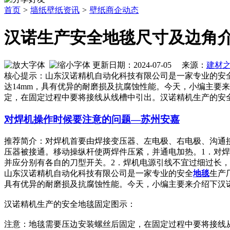
首页
>
墙纸壁纸资讯
>
壁纸商企动态
汉诺生产安全地毯尺寸及边角
更新日期：2024-07-05 来源：
建材
核心提示：山东汉诺精机自动化科技有限公司是一家专业的安
达14mm，具有优异的耐磨损及抗腐蚀性能。今天，小编主要
定，在固定过程中要将接线从线槽中引出。汉诺精机生产的安
对焊机操作时候要注意的问题—苏州安嘉
推荐简介：对焊机首要由焊接变压器、左电极、右电极、沟通
压器被接通。移动操纵杆使两焊件压紧，并通电加热。1．对
并应分别有各自的刀型开关。2．焊机电源引线不宜过细过长，焊接时
山东汉诺精机自动化科技有限公司是一家专业的安全
地毯
生产
具有优异的耐磨损及抗腐蚀性能。今天，小编主要来介绍下汉
汉诺精机生产的安全地毯固定图示：
注意：地毯需要压边安装螺丝后固定，在固定过程中要将接线