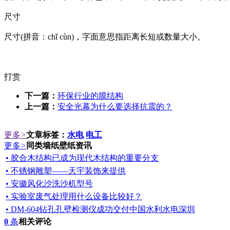
尺寸
尺寸(拼音：chǐ cùn)，字面意思指距离长短或数量大小。
打赏
下一篇：
环保行业的膜结构
上一篇：
安全光幕为什么要选择抗震的？
更多
>
文章标签：
水电
电工
更多
>
同类墙纸壁纸资讯
• 胶合木结构已成为现代木结构的重要分支
• 不锈钢雕塑——天宇装饰来提供
• 安徽风化沙洗沙机型号
• 实验室废气处理用什么设备比较好？
• DM-604钻孔孔壁检测仪成功交付中国水利水电深圳
0
条
相关评论