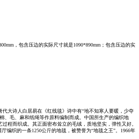
mm，包含压边的实际尺寸就是1090*890mm；包含压边的实
唐代大诗人白居易在《红线毯》诗中有“地不知寒人要暖，少夺
以棉、毛、麻和纸绳等作原料编制而成。中国所生产的编织地
艺过程而织成。其正面密布耸立的毛绒，质地坚实，弹性又好。
织的一条1250公斤的地毯，被赞誉为“地毯之王”。1966年