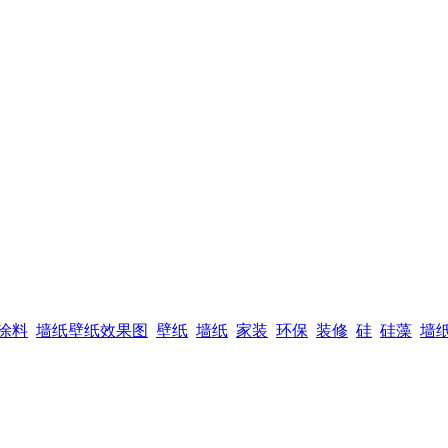
涂料
墙纸壁纸效果图
壁纸
墙纸
家装
环保
装修
硅
硅藻
墙