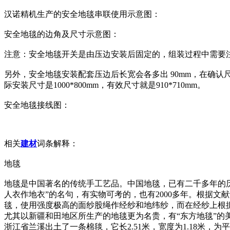
汉诺精机生产的安全地毯串联使用示意图：
安全地毯的边角及尺寸示意图：
注意：安全地毯开关是由压边安装后固定的，组装过程中需要
另外，安全地毯安装配套压边后长宽会各多出 90mm，在确认尺寸
际安装尺寸是1000*800mm，有效尺寸就是910*710mm。
安全地毯接线图：
相关
建材
词条解释：
地毯
地毯是中国著名的传统手工艺品。中国地毯，已有二千多年的历
人衣作地衣”的名句，有实物可考的，也有2000多年。根据
毯，使用强度极高的面纱股绳作经纱和地纬纱，而在经纱上根
尤其以新疆和田地区所生产的地毯更为名贵，有“东方地毯”的美
浙江省兰溪出土了一条棉毯，它长2.51米，宽度为1.18米，为