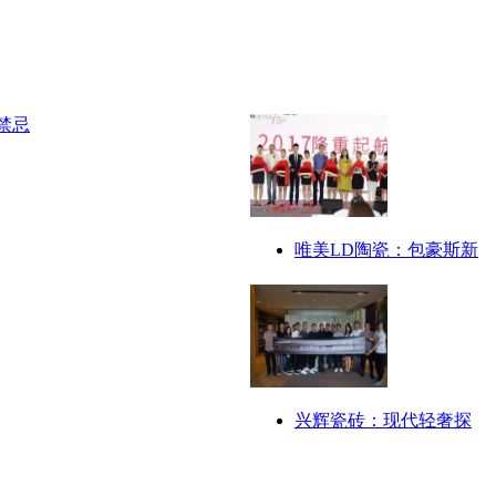
唯美LD陶瓷：包豪斯新
兴辉瓷砖：现代轻奢探