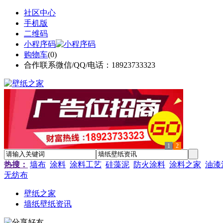
社区中心
手机版
二维码
小程序码
购物车
(
0
)
合作联系微信/QQ/电话：18923733323
1
2
热搜：
墙布
涂料
涂料工艺
硅藻泥
防火涂料
涂料之家
油漆
无纺布
壁纸之家
墙纸壁纸资讯