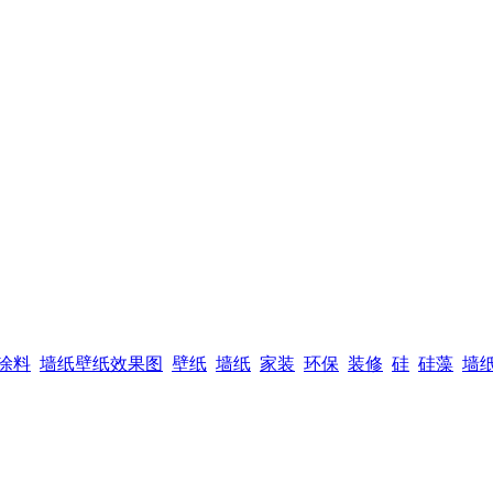
涂料
墙纸壁纸效果图
壁纸
墙纸
家装
环保
装修
硅
硅藻
墙