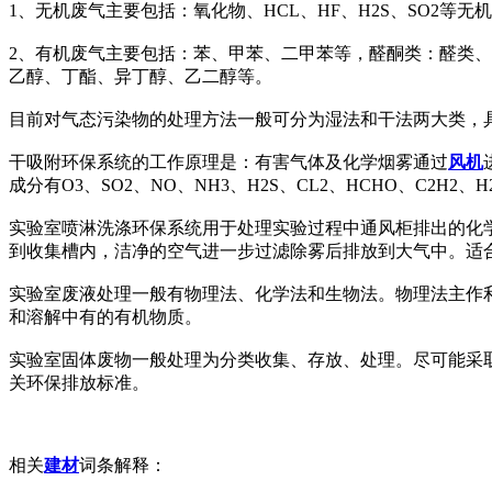
1、无机废气主要包括：氧化物、HCL、HF、H2S、SO2等无
2、有机废气主要包括：苯、甲苯、二甲苯等，醛酮类：醛类
乙醇、丁酯、异丁醇、乙二醇等。
目前对气态污染物的处理方法一般可分为湿法和干法两大类，
干吸附环保系统的工作原理是：有害气体及化学烟雾通过
风机
成分有O3、SO2、NO、NH3、H2S、CL2、HCHO、C2H2、
实验室喷淋洗涤环保系统用于处理实验过程中通风柜排出的化
到收集槽内，洁净的空气进一步过滤除雾后排放到大气中。适合处理
实验室废液处理一般有物理法、化学法和生物法。物理法主作
和溶解中有的有机物质。
实验室固体废物一般处理为分类收集、存放、处理。尽可能采
关环保排放标准。
相关
建材
词条解释：