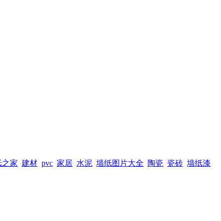
纸之家
建材
pvc
家居
水泥
墙纸图片大全
陶瓷
瓷砖
墙纸漆