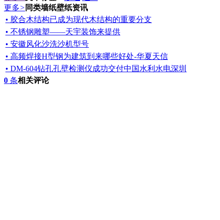
更多
>
同类墙纸壁纸资讯
• 胶合木结构已成为现代木结构的重要分支
• 不锈钢雕塑——天宇装饰来提供
• 安徽风化沙洗沙机型号
• 高频焊接H型钢为建筑到来哪些好处-华夏天信
• DM-604钻孔孔壁检测仪成功交付中国水利水电深圳
0
条
相关评论