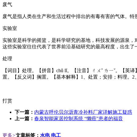
废气
废气是指人类在生产和生活过程中排出的有毒有害的气体。特
实验室
实验室是科学的摇篮，是科学研究的基地，科技发展的源泉，
这些实验室往往代表了世界前沿基础研究的最高程度，出生了
处理
【词目】处理。【拼音】chǔ lǐ。【注音】ㄔㄨˇ ㄌㄧˇ。【英译】[handle；deal w
置。【反义词】搁置。【基本解释】1、处置；安排；料理。2
打赏
下一篇：
内蒙古呼伦贝尔沥青冷补料厂家详解施工疑惑
上一篇：
春泉智能家居控制系统 “懒癌”患者的福音
更多
>
文章标签：
水电
电工