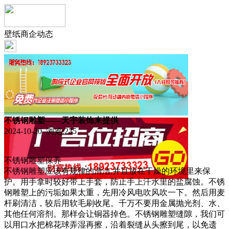
壁纸商企动态
不锈钢雕塑——天宇装饰来提供
2024-10-20 浏览:
235
不锈钢雕塑保养
不锈钢雕塑应该有规律的清洁,并且放在干燥的环境里来保
护。用手拿时较好带上手套，防止手上汗水里的盐腐蚀。不锈
钢雕塑上的污垢如果太重，先用冷风电吹风吹一下。然后用麦
杆刷清洁，较后用软毛刷收尾。千万不要用金属抛光剂、水、
其他任何溶剂。那样会让铜器掉色。不锈钢雕塑缝隙，我们可
以用口水把棉花球弄湿再擦，沿着裂缝从头擦到尾，以免遗