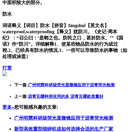
中面积较大的部分。
防水
词语释义【词目】防水【拼音】fángshuǐ【英文名】
waterproof,waterproofing【释义】犹防川。《史记·周本
纪》：“召公曰：‘是鄣之也。防民之口，甚於防水。’”《国
语》作“防川”。详细解释1、使某些物品防水的行为或过
程.2、已经具有防水的情况.3、一些可以导致防水的事物（如
处理或涂盖）
打赏
下一篇:
广州明慧科研级荧光显微镜应用于沥青荧光检测
上一篇:
沥青瓦哪种形状用的多 沥青瓦哪款质量好
更多»
您可能感兴趣的文章:
广州明慧科研级荧光显微镜应用于沥青荧光检测
新型高效重型细碎机该如何选择合适的生产厂家