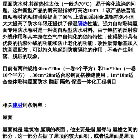
屋面防水时,其耐热性太低（一般为70°C）,易于溶化流淌的问
题。这种新型产品的耐高温指标可高达100°C！该产品较普通
自粘卷材的粘结强度提高了80%,上表面采用金属铝箔免不但
大大提高了防水年限还提供了保温
隔热
性能。强力自粘彩钢屋
面专用防水卷材是一种高自粘型防水材料。由于铝箔的反射紫
外线作用和其本身在空气中自钝化的独特特性，使得胶带具有
优良的抗紫外线的功能和防止老化的功能，改性沥青胎基加入
抗高温配方，可以持久地起到防腐隔绝的作用，不会产生剥
落、脱层的现象。
目前有两种规格30cm*20m（一卷6个平方）和1m*10m（一卷
10个平方），30cm*20m适合彩钢瓦搭接缝使用，1m*10m适
合整体彩钢屋面防水 翻新 隔热 保温一体化工程项目
相关
建材
词条解释：
屋面
屋面就是 建筑物 屋顶的表面，他主要是指 屋脊与 屋檐之间的
部分，这一部分占据 了屋顶的较大面积，或者说屋面是屋顶