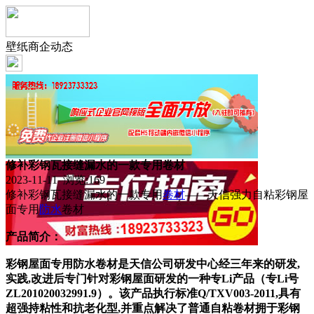
壁纸商企动态
修补彩钢瓦接缝漏水的一款专用卷材
2023-11-11 浏览:
169
修补彩钢瓦接缝漏水的一款专用
卷材
——天信强力自粘彩钢屋
面专用
防水
卷材
产品简介：
彩钢屋面专用防水卷材是天信
公司研发中心经三年来的研发,
实践,改进后专门针对彩钢屋面研发的一种专Li产品（专Li号
ZL201020032991.9）。该产品执行标准Q/TXV003-2011,具有
超强持粘性和抗老化型,并重点解决了普通自粘卷材拥于彩钢