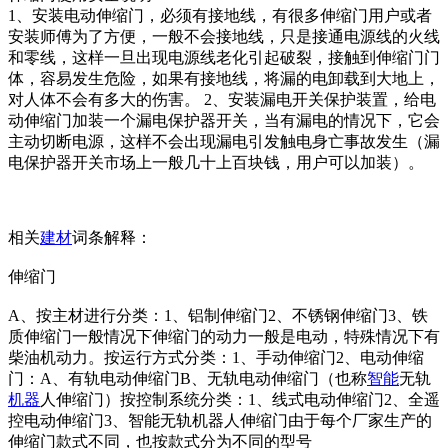
1、安装电动伸缩门，必须有接地线，有很多伸缩门用户或者
安装师傅为了方便，一般不会接地线，只是接通电源线的火线
和零线，这样一旦出现电源线老化引起破裂，接触到伸缩门门
体，容易发生危险，如果有接地线，将漏的电卸载到大地上，
对人体不会有多大的伤害。 2、安装漏电开关保护装置，给电
动伸缩门加装一个漏电保护器开关，当有漏电的情况下，它会
主动切断电源，这样不会出现漏电引发触电身亡事故发生（漏
电保护器开关市场上一般几十上百块钱，用户可以加装）。
相关
建材
词条解释：
伸缩门
A、按主材进行分类：1、铝制伸缩门2、不锈钢伸缩门3、铁
质伸缩门一般情况下伸缩门的动力一般是电动，特殊情况下有
柴油机动力。按运行方式分类：1、手动伸缩门2、电动伸缩
门：A、有轨电动伸缩门B、无轨电动伸缩门（也称
智能
无轨
机器
人伸缩门）按控制系统分类：1、线式电动伸缩门2、全遥
控电动伸缩门3、智能无轨机器人伸缩门由于每个厂家生产的
伸缩门款式不同，也按款式分为不同的型号