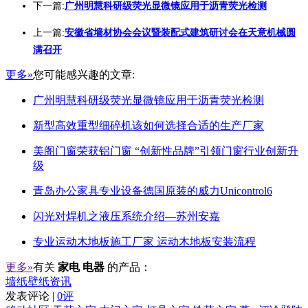
下一篇:
广州明慧科研级荧光显微镜应用于沥青荧光检测
上一篇:
安徽省墙材协会会议暨装配式建筑研讨会在天意机械圆
满召开
更多»
您可能感兴趣的文章:
广州明慧科研级荧光显微镜应用于沥青荧光检测
新型高效重型细碎机该如何选择合适的生产厂家
美阁门窗荣获铝门窗 “创新性品牌”引领门窗行业创新升
级
青岛办公家具专业设备德国原装的威力Unicontrol6
闪光对焊机之液压系统介绍—苏州安嘉
专业运动木地板施工厂家 运动木地板安装流程
更多»
有关
家电 电器
的产品：
墙纸壁纸资讯
发表评论 |
0评