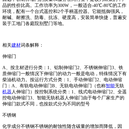
品的性价比高。工作功率为300W，一般适合-40℃-80℃的工作
环境，配有一个台式遥控和2个手柄遥控器。它能抵御强风，
耐碱、耐擦洗、防毒、抗冻、硬度高，安装简单快捷，普遍安
装于工地门各庭院别墅门等地。
相关
建材
词条解释：
伸缩门
A、按主材进行分类：1、铝制伸缩门2、不锈钢伸缩门3、铁
质伸缩门一般情况下伸缩门的动力一般是电动，特殊情况下有
柴油机动力。按运行方式分类：1、手动伸缩门2、电动伸缩
门：A、有轨电动伸缩门B、无轨电动伸缩门（也称
智能
无轨
机器
人伸缩门）按控制系统分类：1、线式电动伸缩门2、全遥
控电动伸缩门3、智能无轨机器人伸缩门由于每个厂家生产的
伸缩门款式不同，也按款式分为不同的型号
不锈钢
化学成分不锈钢不锈钢的耐蚀性随含碳量的增加而降低，因