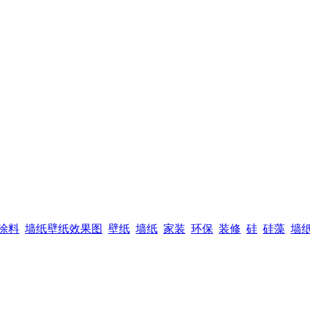
涂料
墙纸壁纸效果图
壁纸
墙纸
家装
环保
装修
硅
硅藻
墙