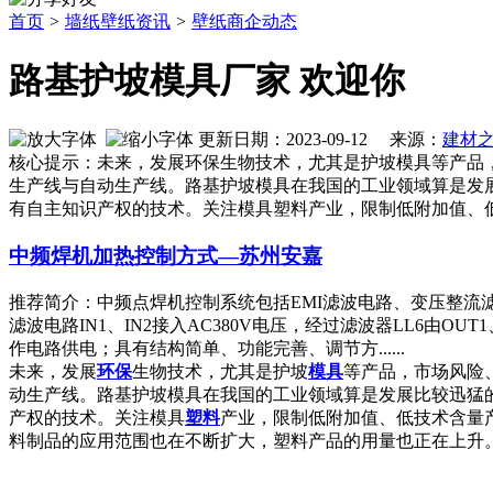
首页
>
墙纸壁纸资讯
>
壁纸商企动态
路基护坡模具厂家 欢迎你
更新日期：2023-09-12 来源：
建材
核心提示：未来，发展环保生物技术，尤其是护坡模具等产品，
生产线与自动生产线。路基护坡模具在我国的工业领域算是发
有自主知识产权的技术。关注模具塑料产业，限制低附加值、
中频焊机加热控制方式—苏州安嘉
推荐简介：中频点焊机控制系统包括EMI滤波电路、变压整流
滤波电路IN1、IN2接入AC380V电压，经过滤波器LL6由O
作电路供电；具有结构简单、功能完善、调节方......
未来，发展
环保
生物技术，尤其是护坡
模具
等产品，市场风险
动生产线。路基护坡模具在我国的工业领域算是发展比较迅猛
产权的技术。关注模具
塑料
产业，限制低附加值、低技术含量
料制品的应用范围也在不断扩大，塑料产品的用量也正在上升