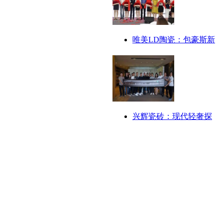
唯美LD陶瓷：包豪斯新
兴辉瓷砖：现代轻奢探