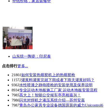
壁纸价格，家居装修壁
山东统一陶瓷：印尼泰
点击排行
更多...
2180
1
如何安装热熔胶机上的热熔胶枪
1157
2
灌浆料灌浆完就下雨或者下雨天灌浆好吗？
936
3
水性喷漆之静电喷枪的安装使用及保养说明
893
4
专业运动木地板施工厂家 运动木地板安装流程
798
5
高大上！智能公交候车亭亮相嘉兴！
798
6
闪光对焊机之液压系统介绍—苏州安嘉
798
7
青岛办公家具专业设备德国原装的威力Unicontrol6