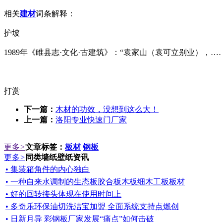
相关
建材
词条解释：
护坡
1989年《睢县志·文化·古建筑》：“袁家山（袁可立别业），…
打赏
下一篇：
木材的功效，没想到这么大！
上一篇：
洛阳专业快速门厂家
更多
>
文章标签：
板材
钢板
更多
>
同类墙纸壁纸资讯
• 集装箱角件的内心独白
• 一种自来水调制的生态板胶合板木板细木工板板材
• 好的回转接头体现在使用时间上
• 多奇乐环保油切洗洁宝加盟 全面系统支持点燃创
• 日新月异 彩钢板厂家发展“痛点”如何击破