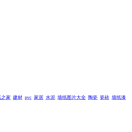
纸之家
建材
pvc
家居
水泥
墙纸图片大全
陶瓷
瓷砖
墙纸漆