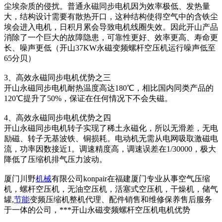
尘埃杂质的侵扰。普通永磁同步电机因为效率极低、发热量
大，结构设计需要有散热开口，这种结构使得空气中的含铁尘
埃会进入电机，日积月累会导致电机线圈失效。因此开山产品
消除了一个巨大的故障隐患，可靠性更好、效率更高、寿命更
长、噪声更低（开山37KW永磁变频螺杆空压机运行噪声低至
65分贝）
3、高效永磁同步电机优势之三
开山永磁同步电机耐热温度高达180℃，相比国内同类产品的
120℃提升了50%，保证在任何情况下不会失磁。
4、高效永磁同步电机优势之四
开山永磁同步电机转子实现了稀土永磁化，所以无滑差，无电
励磁、转子无基波铁、铜损耗。电动机无需从电网吸取激磁电
流，功率因数接近1。调速精度高，调速误差在1/30000，极大
降低了压缩机排气压力波动。
厦门川野
机械
有限公司konpair在福建厦门专业从事空气压缩
机，螺杆空压机，无油空压机，活塞式空压机，干燥机，储气
罐,
节能
变频压缩机整机代理、配件销售和维修保养售后服务
于一体的公司，***开山永磁变频螺杆空压机电机优势