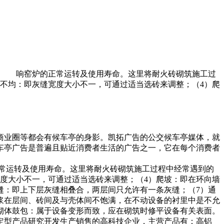
影 响窑炉的正常运转及使用寿命。这里将耐火砖砌筑施工过
缝不均：即灰缝宽度大小不一，可通过适当选砖来调整；（4）爬
商业圈等都会有候车亭的身影。凯拓广告的公交候车亭媒体，就
车亭广告是普遍且贴近消费者生活的广告之一，它在每个消费者
常运转及使用寿命。这里将耐火砖砌筑施工过程中经常遇到的
宽度大小不一，可通过适当选砖来调整；（4）爬坡：即在环向墙
缝：即上下层灰缝相叠合，两层间只允许有一条灰缝；（7）通
浆在层间、砖间及与壳体间不饱满，在不动设备的衬里中是不允
）砌体鼓包：属于设备变形而致，应在砌筑时修平设备有关表面。
定型产品研究开发生产销售的高科技企业，主营产品有：高铝