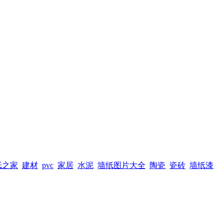
纸之家
建材
pvc
家居
水泥
墙纸图片大全
陶瓷
瓷砖
墙纸漆