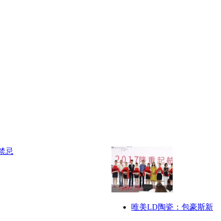
唯美LD陶瓷：包豪斯新