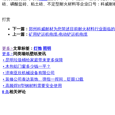
砖、磷酸盐砖、粘土砖、不定型耐火材料等企业口号：科威耐材，成
打赏
下一篇：
郑州科威耐材为您简述目前耐火材料行业面临的
上一篇：
矿用铲运机电缆-电动铲运机电缆
更多
>
文章标签：
灯饰
照明
更多
>
同类墙纸壁纸资讯
• 昆明垃圾桶给家庭带来更多保障
• 木包铝门窗多少钱一平？
• 济南亚欣机械设备有限公司
• 装修公司泰达装饰、弹指一挥间，眨眼12载
• 高频焊H型钢材料需要安全使用
0
条
相关评论