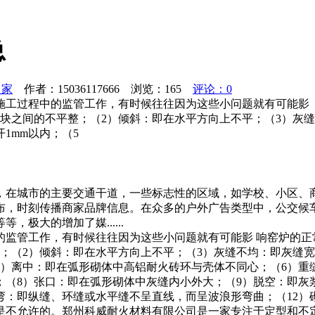
总
之家
作者：15036117666 浏览：
165
评论：0
施工过程中的监管工作，有时候往往因为这些小问题就有可能
块之间的不平整；（2）倾斜：即在水平方向上不平；（3）灰
1mm以内；（5
，在城市的主要交通干道，一些标志性的区域，如学校、小区、
布，时刻传播商家品牌信息。在众多的户外广告类型中，公交候
极大的增加了媒......
的监管工作，有时候往往因为这些小问题就有可能影 响窑炉的正
；（2）倾斜：即在水平方向上不平；（3）灰缝不均：即灰缝
5）离中：即在弧形砌体中高铝耐火砖环与壳体不同心；（6）重
；（8）张口：即在弧形砌体中灰缝内小外大；（9）脱空：即灰
行弯：即纵缝、环缝或水平缝不呈直线，而呈波浪形弯曲；（12
，是不允许的。郑州科威耐火材料有限公司是一家专注于定型和不