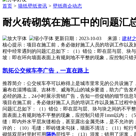
首页
>
墙纸壁纸资讯
>
壁纸商企动态
耐火砖砌筑在施工中的问题汇
更新日期：2023-10-03 来源：
建材
核心提示：项目在施工前，务必做好施工人员的培训工作以及
程中经常遇到的问题汇总如下：（1）错位：即在层与层、块与
坡：即在环向墙面表面上有规则地不平整的现象，应控制只错开
凯拓公交候车亭广告，一直在路上
推荐简介：公交候车亭可以称得上是城市里常见的公共设施了
遍布在淄博临淄、吉林市、威海乳山的城乡要道，助力广告发
必经的路上，24小时展示营销广告，告知一些促销的细节信息等等，
项目在施工前，务必做好施工人员的培训工作以及施工过程中
问题汇总如下：（1）错位：即在层与层、块与块之间的不平整
面表面上有规则地不平整的现象，应控制只错开1mm以内；（
缝：即内外水平层灰缝相合，甚至露出金属壳体，是不允许的
许的；（10）毛缝：即砖缝未勾抹，墙面不清洁；（11）蛇
砌筑双层衬里时可用
隔热
层找平；（13）混浆：错用了泥浆