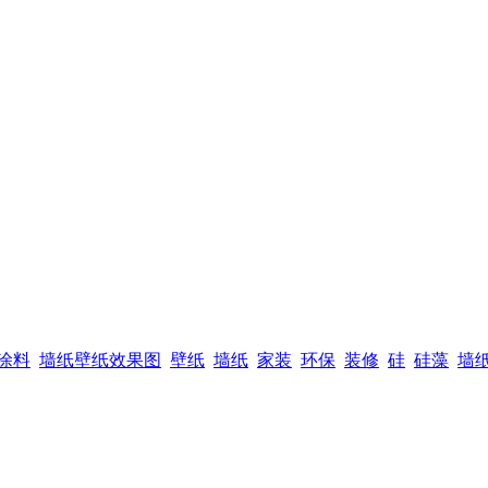
涂料
墙纸壁纸效果图
壁纸
墙纸
家装
环保
装修
硅
硅藻
墙