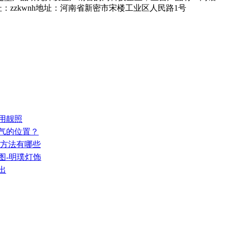
：zzkwnh地址：河南省新密市宋楼工业区人民路1号
用靓照
人气的位置？
的方法有哪些
图-明璞灯饰
出