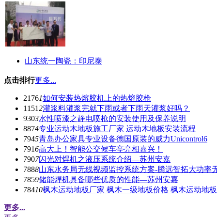
山东统一陶瓷：印尼泰
点击排行
更多...
2176
1
如何安装热熔胶机上的热熔胶枪
1151
2
灌浆料灌浆完就下雨或者下雨天灌浆好吗？
930
3
水性喷漆之静电喷枪的安装使用及保养说明
887
4
专业运动木地板施工厂家 运动木地板安装流程
794
5
青岛办公家具专业设备德国原装的威力Unicontrol6
791
6
高大上！智能公交候车亭亮相嘉兴！
790
7
闪光对焊机之液压系统介绍—苏州安嘉
788
8
山东水务局无线视频监控系统方案-腾远智拓大功率
785
9
储能焊机具备哪些优质的性能—苏州安嘉
784
10
枫木运动地板厂家 枫木一级地板价格 枫木运动地
更多...