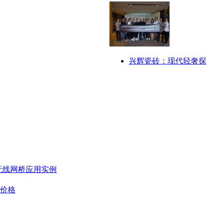
兴辉瓷砖：现代轻奢探
无线网桥应用实例
板价格