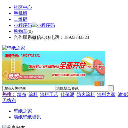
社区中心
手机版
二维码
小程序码
购物车
(
0
)
合作联系微信/QQ/电话：18923733323
1
2
热搜：
墙布
涂料
涂料工艺
硅藻泥
防火涂料
涂料之家
油漆
无纺布
壁纸之家
墙纸壁纸资讯