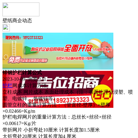
壁纸商企动态
锌钢护栏计算公式
2023-10-09 浏览:
131
护栏
网成本计算方法
立柱成本 网片成本 表面处理成本（注：表面处理分浸塑、喷
塑、电镀锌、 热镀锌等）
圆管立柱的重量计算方法：（管直径-壁厚）×壁厚
×0.02466=Kg/m
护栏电焊网片的重量计算方法：总丝长×丝径×丝径
×0.00617=Kg/片
带折网片 小折弯处10厘米 计算长度加1.5厘米
大折弯处20厘米 计算长度加4 厘米