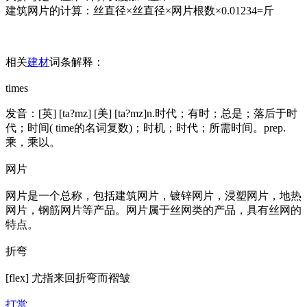
建筑网片的计算：丝直径×丝直径×网片根数×0.01234=斤
相关
建材
词条解释：
times
发音：[英] [ta?mz] [美] [ta?mz]n.时代；有时；总是；落后于时
代；时间( time的名词复数)；时机；时代；所需时间。prep.
乘，乘以。
网片
网片是一个总称，包括建筑网片，镀锌网片，浸塑网片，地热
网片，钢筋网片等产品。网片属于丝网类的产品，具有丝网的
特点。
折弯
[flex] 尤指来回折弯而褶皱
打赏