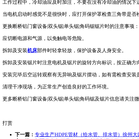
工作过程中，冷却油应及时加注，不要在没有冷却油的情况下
当电机启动时感觉不是很快时，应打开保护罩检查三角带是否
更换断桥铝门窗设备|双头锯|单头锯|角码锯锯片时的注意事项
应切断电源和气源，以免触电等危险。
拆卸及安装
机床
部件时轻拿轻放，保护设备及人身安全。
拆卸及安装锯片时注意电机及锯片的旋转方向标识，按正确方
安装完毕后空运转观察有无异响及锯片摆动，如有需检查安装
清理干净现场，为正常生产创造良好的工作环境。
更多断桥铝门窗设备|双头锯|单头锯|角码锯及锯片信息请关注
打赏
下一篇：
专业生产HDPE管材（给水管、排水管）徐州大