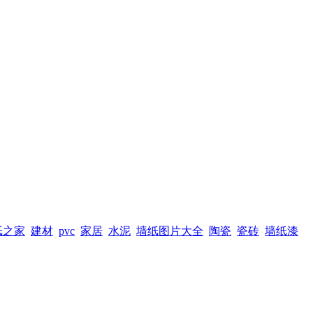
纸之家
建材
pvc
家居
水泥
墙纸图片大全
陶瓷
瓷砖
墙纸漆