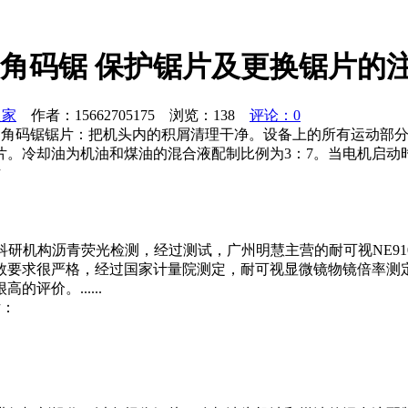
 角码锯 保护锯片及更换锯片的
之家
作者：15662705175 浏览：
138
评论：0
锯|角码锯锯片：把机头内的积屑清理干净。设备上的所有运动部
片。冷却油为机油和煤油的混合液配制比例为3：7。当电机启动
片
理科研机构沥青荧光检测，经过测试，广州明慧主营的耐可视NE9
数要求很严格，经过国家计量院测定，耐可视显微镜物镜倍率测
价。......
片：