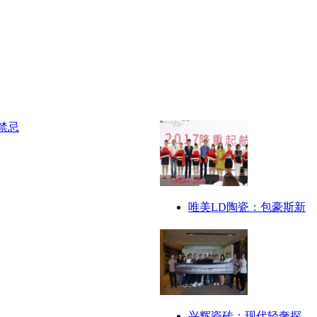
唯美LD陶瓷：包豪斯新
兴辉瓷砖：现代轻奢探