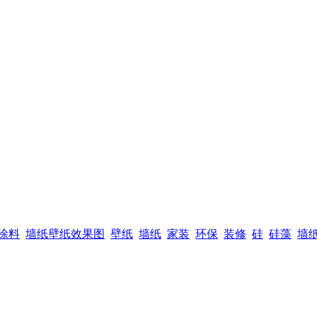
涂料
墙纸壁纸效果图
壁纸
墙纸
家装
环保
装修
硅
硅藻
墙