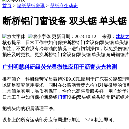
首页
>
墙纸壁纸资讯
>
壁纸商企动态
断桥铝门窗设备 双头锯 单头锯
更新日期：2023-10-12 来源：
建材
核心提示：日常工作中如何保护断桥铝门窗设备|双头锯|单头
加注，不要在没有冷却油的情况下进行切割操作，以免损伤锯
损应及时更换。更换断桥铝门窗设备|双头锯|单头锯|角码锯锯
广州明慧科研级荧光显微镜应用于沥青荧光检测
推荐简介：科研级荧光显微镜NE910FL应用于广东某公路监
以满足研究使用要求，同时在公路沥青荧光检测对显微镜的倍
非常简单实用，品质有保证，性价比高售后服务好，用户给予很高的评
日常工作中如何保护断桥铝
门窗
设备|双头锯|单头锯|角码锯锯
把机头内的积屑清理干净。
设备上的所有运动部分应每周进行加油，32＃机油即可。