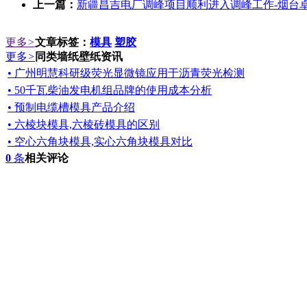
上一篇：
新疆昌吉电厂调峰项目顺利进入调峰工作-烟台
更多
>
文章标签：
模具
塑胶
更多
>
同类墙纸壁纸资讯
• 广州明慧科研级荧光显微镜应用于沥青荧光检测
• 50千瓦柴油发电机组品牌的使用成本分析
• 预制电缆槽模具产品介绍
• 六棱块模具,六棱砖模具的区别
• 空心六角块模具,实心六角块模具对比
0
条
相关评论