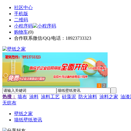
社区中心
手机版
二维码
小程序码
购物车
(
0
)
合作联系微信/QQ/电话：18923733323
1
2
热搜：
墙布
涂料
涂料工艺
硅藻泥
防火涂料
涂料之家
油漆
无纺布
壁纸之家
墙纸壁纸资讯