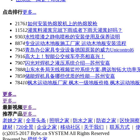
点击排行
更多...
2176
1
如何安装热熔胶机上的热熔胶枪
1151
2
灌浆料灌浆完就下雨或者下雨天灌浆好吗？
930
3
水性喷漆之静电喷枪的安装使用及保养说明
887
4
专业运动木地板施工厂家 运动木地板安装流程
794
5
青岛办公家具专业设备德国原装的威力Unicontrol6
791
6
高大上！智能公交候车亭亮相嘉兴！
790
7
闪光对焊机之液压系统介绍—苏州安嘉
788
8
山东水务局无线视频监控系统方案-腾远智拓大功率
785
9
储能焊机具备哪些优质的性能—苏州安嘉
784
10
枫木运动地板厂家 枫木一级地板价格 枫木运动地
更多...
更多...
最新视频
更多...
推荐产品
更多...
老姚之家
|
全景头条
|
照明之家
|
防水之家
|
防盗之家
|
区快洞察
建材
|
720全景
|
企业之家
|
移动社区
|
关于我们
|
联系方式
|
(c)2015-2017 Bybc.cn SYSTEM All Rights Reserved
Powered by
壁纸之家