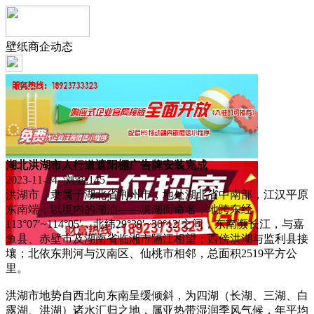
壁纸商企动态
湖北洪湖市人行道遮阳棚广告牌安装完成
2023-11-24 浏览:
145
洪湖市，隶属于湖北省荆州市，地处湖北省中南部，江汉平原
东南端，以境内的湖泊——洪湖而命名，地跨东经
113°07′~114°05′，北纬29°39′~30°12′之间，东南濒长江，与嘉
鱼县、赤壁市及湖南省临湘市隔江相望；西傍洪湖与监利县接
壤；北依东荆河与汉南区、仙桃市相邻，总面积2519平方公
里。
洪湖市地势自西北向东南呈缓倾斜，为四湖（长湖、三湖、白
露湖、洪湖）诸水汇归之地，属亚热带湿润季风气候，年平均