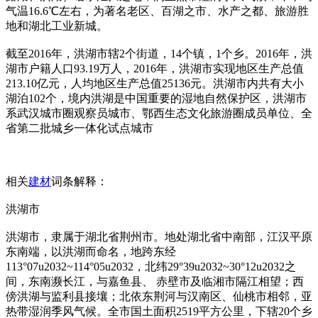
气温16.6℃左右，为著名老区、百湖之市、水产之都、旅游胜
地和湖北工业新城。
截至2016年，洪湖市辖2个街道，14个镇，1个乡。2016年，洪
湖市户籍人口93.19万人，2016年，洪湖市实现地区生产总值
213.10亿元，人均地区生产总值25136元。洪湖市内共有大小
湖泊102个，境内洪湖是中国重要的湿地自然保护区，洪湖市
系武汉城市圈观察员城市、鄂西生态文化旅游圈成员单位、全
省第二批城乡一体化试点城市
相关
建材
词条解释：
洪湖市
洪湖市，隶属于湖北省荆州市。地处湖北省中南部，江汉平原
东南端，以洪湖而命名，地跨东经
113°07u2032~114°05u2032，北纬29°39u2032~30°12u2032之
间，东南濒长江，与嘉鱼县、 赤壁市及临湘市隔江相望；西
傍洪湖与监利县接壤；北依东荆河与汉南区、仙桃市相邻，亚
热带湿润季风气候。全市国土面积2519平方公里，下辖20个乡