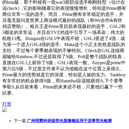
的beta版，那个时候有一批war3前职业选手刚刚转型（估计在
说check）,它的影响随着它的表现慢慢增长，特别是Prime拥有
两位非常一流的选手。而且，Prime拥有非常稳定的选手，并
且毫无疑问是世界上商业模式最好的战队（和We合作&有炸
鸡店赞助）。枪兵王是Prime里目前表现最好的选手，GSL2和
3都走的非常远，并且在TVZ对战中引导了一场革命，伟大的
机枪13甩。Hougun在GSL1中表现不错，GSL3里进了4强，成
为第一个进入GSL4强的选手。Maka这个小正太依然是战队的
支柱，不过每个赛季都表现的不够特别。Check在GSL连续两
届输给Rainbow,不过还是取得了S级。Polt是整个战队的惊喜，
直接在GSL3上获得了S级，GSL1表现一般。Anypro是prime中
第六位S级，不过原文作者不认为他能在这个位置上呆很久。
Prime最大的优势就是它的深度，特别是人族的实力。Tankboy
有非常好的机会获得S级，而Hannibal应该能获得A,下个赛季
争取S,从目前来看，Prime的未来还不错，只要他们赢下一些
比赛。
打赏
下一篇:
广州明慧科研级荧光显微镜应用于沥青荧光检测