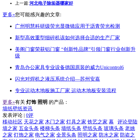
上一篇:
河北电子除垢器哪家好
更多»
您可能感兴趣的文章:
广州明慧科研级荧光显微镜应用于沥青荧光检测
新型高效重型细碎机该如何选择合适的生产厂家
美阁门窗荣获铝门窗 “创新性品牌”引领门窗行业创新升
级
青岛办公家具专业设备德国原装的威力Unicontrol6
闪光对焊机之液压系统介绍—苏州安嘉
专业运动木地板施工厂家 运动木地板安装流程
更多»
有关
灯饰 照明
的产品：
墙纸壁纸资讯
发表评论 |
0评
移动社区
天花之家
木门之家
灯具之家
铁艺之家
幕
评论登陆
墙之家
五金头条
楼梯头条
墙纸头条
壁纸头条
玻璃头条
老姚
之家
灯饰之家
电气之家
全景头条
照明之家
防水之家
防盗之