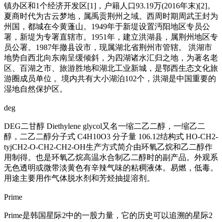
镇办区和1个经济开发区[1]，户籍人口93.19万(2016年末)[2]。
夏商时代为古云梦地，属禹贡荆州之域。西周时期周武王封为
州国，都城在今黄蓬山。1949年于新堤设置沔阳地区专员公
署，新堤为专署直辖市。1951年，建立洪湖县，属荆州地区专
员公署。1987年撤县设市，现属湖北省荆州市管辖。 洪湖市
地势自西北向东南呈缓倾斜，为四湖诸水汇归之地，为著名老
区、百湖之市、旅游胜地和湖北工业新城，是鄂西生态文化旅
游圈成员单位 。境内共有大小湖泊102个，洪湖是中国重要的
湿地自然保护区。
deg
DEG二甘醇 Diethylene glycol又名一缩二乙二醇，一缩乙二
醇，二乙二醇分子式 C4H10O3 分子量 106.12结构式 HO-CH2-
tyjCH2-O-CH2-CH2-OH生产方式简介由环氧乙烷和乙二醇作
用制得。也是环氧乙烷高温水合制乙二醇时的副产品。外观系
无色透明或微带淡黄色有辛辣气味的粘稠液体。易燃，低毒。
用途主要用作气体脱水剂和芳烃抽提溶剂。
Prime
Prime是韩国星际2中的一股力量，它的历史可以追溯的星际2