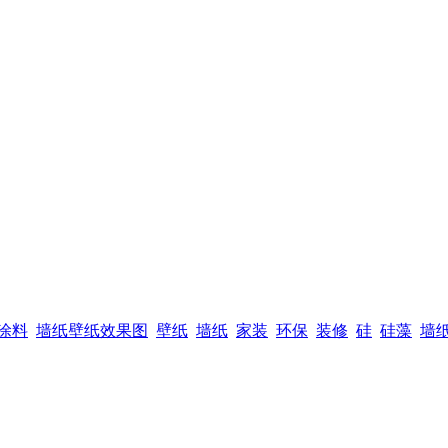
涂料
墙纸壁纸效果图
壁纸
墙纸
家装
环保
装修
硅
硅藻
墙