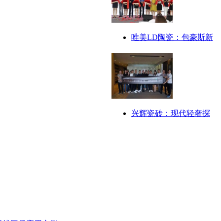
唯美LD陶瓷：包豪斯新
兴辉瓷砖：现代轻奢探