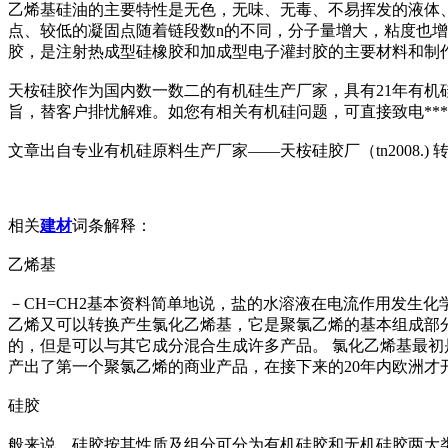
乙烯基硅油的主要特性是无色，无味、无毒、不易挥发的液体
点、较低的凝固点随着链段数n的不同，分子量增大，粘度也增
胶，是注射热成型硅橡胶和加成型电子灌封胶的主要材料和制作
天桉硅胶作为国内数一数二的有机硅生产厂家，具有21年有
旨，替客户排忧解难。如您有相关有机硅问题，可直接致电***
文章出自专业有机硅原料生产厂家——天桉硅胶厂（tn2008.)
相关
建材
词条解释：
乙烯基
－CH=CH2基本资料简单地说，盐的水溶液在电流作用发生
乙烯又可以转换产生氯化乙烯基，它是聚氯乙烯的基本组成部
的，但是可以与其它成分混合生成许多产品。 氯化乙烯基最初是在1835
产出了第一个聚氯乙烯的商业产品，在接下来的20年内欧洲才
硅胶
般来说，硅胶按其性质及组分可分为有机硅胶和无机硅胶两大