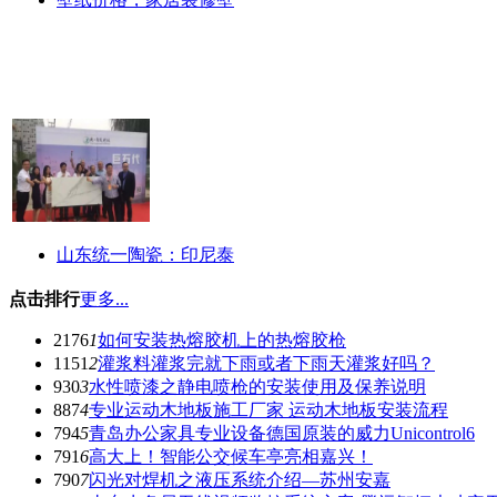
山东统一陶瓷：印尼泰
点击排行
更多...
2176
1
如何安装热熔胶机上的热熔胶枪
1151
2
灌浆料灌浆完就下雨或者下雨天灌浆好吗？
930
3
水性喷漆之静电喷枪的安装使用及保养说明
887
4
专业运动木地板施工厂家 运动木地板安装流程
794
5
青岛办公家具专业设备德国原装的威力Unicontrol6
791
6
高大上！智能公交候车亭亮相嘉兴！
790
7
闪光对焊机之液压系统介绍—苏州安嘉