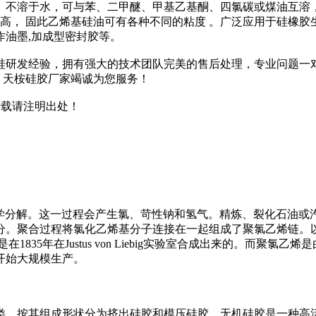
、不溶于水，可与苯、二甲醚、甲基乙基酮、四氯碳或煤油互溶
高， 固此乙烯基硅油可有各种不同的粘度 。广泛应用于硅橡
油墨,加成型密封胶等。
机硅研发经验，拥有强大的技术团队完美的售后处理，专业问题一
 天桉硅胶厂家竭诚为您服务！
 转载请注明出处！
化学分解。这一过程会产生氯、苛性钠和氢气。精炼、裂化石油
分。聚合过程将氯化乙烯基分子连接在一起组成了聚氯乙烯链。
年在Justus von Liebig实验室合成出来的。而聚氯乙烯是
开始大规模生产。
类。按其组成形状分为挤出硅胶和模压硅胶。无机硅胶是一种高活