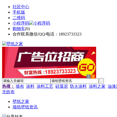
社区中心
手机版
二维码
小程序码
购物车
(
0
)
合作联系微信/QQ/电话：18923733323
1
2
热搜：
墙布
涂料
涂料工艺
硅藻泥
防火涂料
涂料之家
油漆
无纺布
壁纸之家
墙纸壁纸资讯