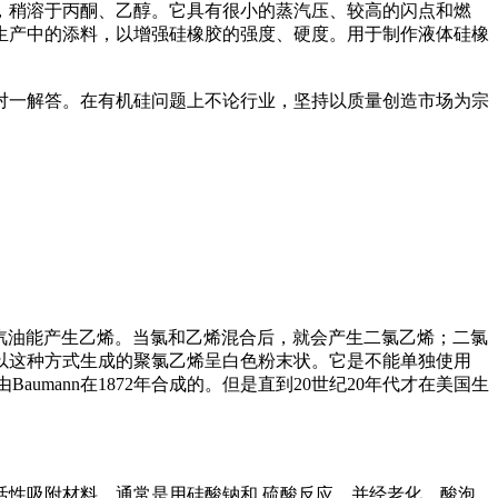
，稍溶于丙酮、乙醇。它具有很小的蒸汽压、较高的闪点和燃
胶生产中的添料，以增强硅橡胶的强度、硬度。用于制作液体硅橡
对一解答。在有机硅问题上不论行业，坚持以质量创造市场为宗
或汽油能产生乙烯。当氯和乙烯混合后，就会产生二氯乙烯；二氯
以这种方式生成的聚氯乙烯呈白色粉末状。它是不能单独使用
由Baumann在1872年合成的。但是直到20世纪20年代才在美国生
性吸附材料，通常是用硅酸钠和 硫酸反应，并经老化、酸泡