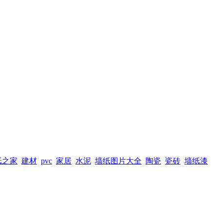
纸之家
建材
pvc
家居
水泥
墙纸图片大全
陶瓷
瓷砖
墙纸漆