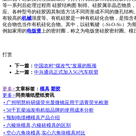
等一系列后处理过程而 硅胶结构图 制得。硅胶属非晶态物质，其
应。各种型号的硅胶因其制造方法不同而形成不同的微孔结构
有较高的
机械
强度等。有机硅胶是一种有机硅化合物，是指含有
化合物也当作有机硅化合物。其中，以硅氧键（-Si-O-Si
例如家用的
电饭煲
上的密封圈，称之为电饭煲硅胶密封圈。模
打赏
下一篇：
中国农村“煤改气”发展的瓶颈
上一篇：
中兴通讯正式加入5G汽车联盟
更多
>
文章标签：
模具
塑胶
更多
>
同类墙纸壁纸资讯
• 广州明慧科研级荧光显微镜应用于沥青荧光检测
• 50千瓦柴油发电机组品牌的使用成本分析
• 预制电缆槽模具产品介绍
• 六棱块模具,六棱砖模具的区别
• 空心六角块模具,实心六角块模具对比