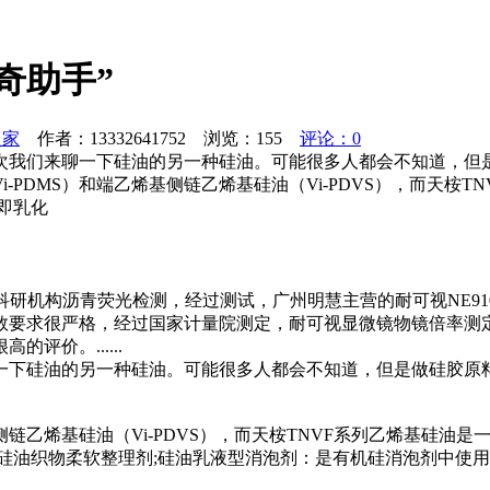
奇助手”
之家
作者：13332641752 浏览：
155
评论：0
次我们来聊一下硅油的另一种硅油。可能很多人都会不知道，但
-PDMS）和端乙烯基侧链乙烯基硅油（Vi-PDVS），而天桉
即乳化
理科研机构沥青荧光检测，经过测试，广州明慧主营的耐可视NE9
数要求很严格，经过国家计量院测定，耐可视显微镜物镜倍率测
价。......
一下硅油的另一种硅油。可能很多人都会不知道，但是做硅胶原
侧链乙烯基硅油（Vi-PDVS），而天桉TNVF系列乙烯基硅
硅油织物柔软整理剂;硅油乳液型消泡剂：是有机硅消泡剂中使