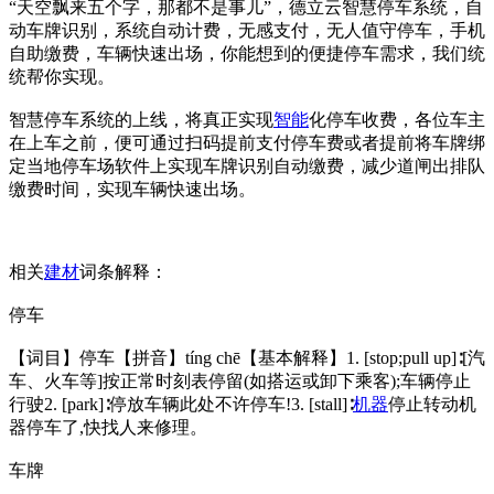
“天空飘来五个字，那都不是事儿”，德立云智慧停车系统，自
动车牌识别，系统自动计费，无感支付，无人值守停车，手机
自助缴费，车辆快速出场，你能想到的便捷停车需求，我们统
统帮你实现。
智慧停车系统的上线，将真正实现
智能
化停车收费，各位车主
在上车之前，便可通过扫码提前支付停车费或者提前将车牌绑
定当地停车场软件上实现车牌识别自动缴费，减少道闸出排队
缴费时间，实现车辆快速出场。
相关
建材
词条解释：
停车
【词目】停车【拼音】tíng chē【基本解释】1. [stop;pull up]∶[汽
车、火车等]按正常时刻表停留(如搭运或卸下乘客);车辆停止
行驶2. [park]∶停放车辆此处不许停车!3. [stall]∶
机器
停止转动机
器停车了,快找人来修理。
车牌