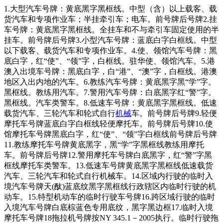
1.大型汽车号牌：黄底黑字黑框线。中型（含）以上载客、载
货汽车和专项作业车；半挂牵引车；电车。前号牌后号牌2.挂
车号牌：黄底黑字黑框线。全挂车和不与牵引车固定使用的半
挂车。前号牌后号牌3.小型汽车号牌：蓝底白字白框线。中型
以下载客、载货汽车和专项作业车。4.使、领馆汽车号牌：黑
底白字，红“使”、“领”字，白框线。驻华使、领馆汽车。5.港
澳入出境车号牌：黑底白字，白“港”、“澳”字，白框线。港澳
地区入出内地的汽车。6.教练汽车号牌：黄底黑字黑“学”字。
黑框线。教练用汽车。7.警用汽车号牌：白底黑字红“警”字。
黑框线。汽车类警车。8.低速车号牌：黄底黑字黑框线。低速
载货汽车、三轮汽车和轮式自行
机械
车。前号牌后号牌9.轻便
摩托车号牌蓝底白字白框线轻便摩托车。前号牌后号牌10.使
馆摩托车号牌黑底白字，红“使”、“领”字白框线前号牌后号牌
11.教练摩托车号牌黄底黑字，黑“学”字黑框线教练用摩托
车。前号牌后号牌12.警用摩托车号牌白底黑字，红“警”字黑
框线摩托车类警车。13.低速车号牌黄底黑字黑框线低速载货
汽车、三轮汽车和轮式自行机械车。14.区域内行驶的临时入
境汽车号牌天(酞)蓝底纹黑字黑框线行政辖区内临时行驶的机
动车。15.特型机动车的临时行驶车号牌16.跨区域行驶的临时
入境汽车号牌白底棕蓝色专用底纹，黑字黑边框17.临时入境
摩托车号牌18拖拉机号牌按NY 345.1－2005执行。临时行驶拖